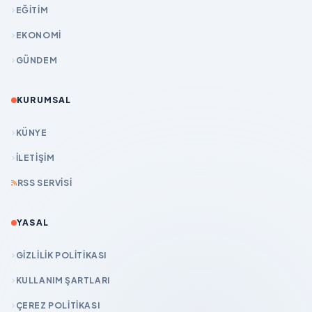
EĞİTİM
EKONOMİ
GÜNDEM
KURUMSAL
KÜNYE
İLETIŞIM
RSS SERVISI
YASAL
GIZLILIK POLITIKASI
KULLANIM ŞARTLARI
ÇEREZ POLITIKASI