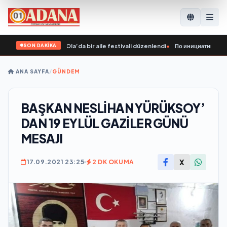
SON DAKİKA
 girişimiyle Yoshkar-Ola’da bir aile festivali düzenlendi
•
По инициативе «Един
ANA SAYFA
/
GÜNDEM
BAŞKAN NESLİHAN YÜRÜKSOY’
DAN 19 EYLÜL GAZİLER GÜNÜ
MESAJI
X
17.09.2021 23:25
2 DK OKUMA