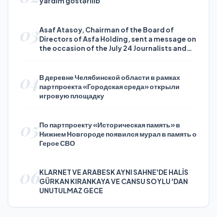
yardım göstərilib
03
Asaf Atasoy, Chairman of the Board of
Directors of Asfa Holding, sent a message on
the occasion of the July 24 Journalists and
Press Day
04
В деревне Челябинской области в рамках
партпроекта «Городская среда» открыли
игровую площадку
05
По партпроекту «Историческая память» в
Нижнем Новгороде появился мурал в память о
Герое СВО
06
KLARNET VE ARABESK AYNI SAHNE'DE HALİS
GÜRKAN KIRANKAYA VE CANSU SOYLU 'DAN
UNUTULMAZ GECE