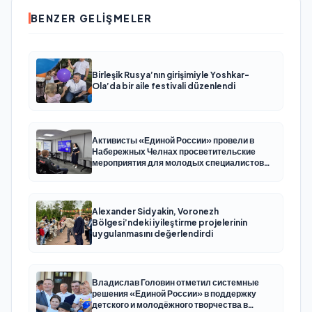
BENZER GELIŞMELER
Birleşik Rusya’nın girişimiyle Yoshkar-
Ola’da bir aile festivali düzenlendi
Активисты «Единой России» провели в
Набережных Челнах просветительские
мероприятия для молодых специалистов
КАМАЗа
Alexander Sidyakin, Voronezh
Bölgesi’ndeki iyileştirme projelerinin
uygulanmasını değerlendirdi
Владислав Головин отметил системные
решения «Единой России» в поддержку
детского и молодёжного творчества в