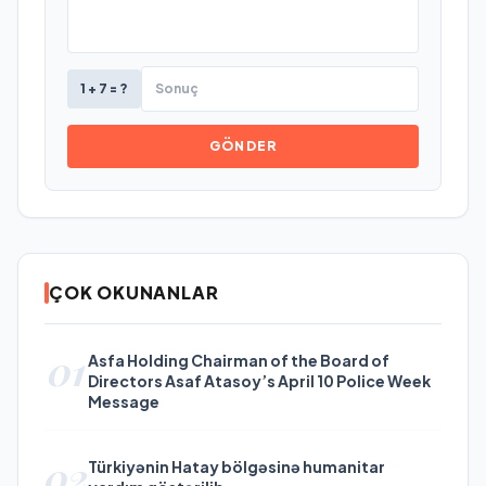
1 + 7 = ?
GÖNDER
ÇOK OKUNANLAR
01
Asfa Holding Chairman of the Board of
Directors Asaf Atasoy’s April 10 Police Week
Message
02
Türkiyənin Hatay bölgəsinə humanitar