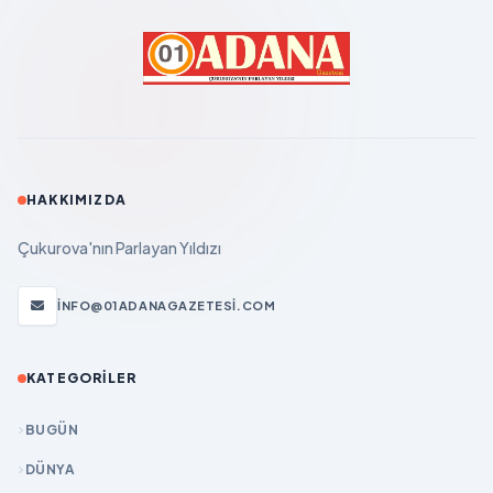
HAKKIMIZDA
Çukurova'nın Parlayan Yıldızı
INFO@01ADANAGAZETESI.COM
KATEGORILER
BUGÜN
DÜNYA