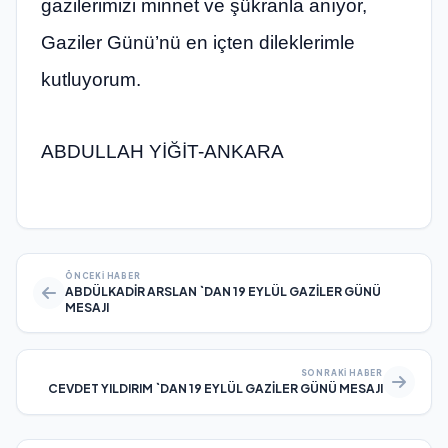
gazilerimizi minnet ve şükranla anıyor,
Gaziler Günü’nü en içten dileklerimle
kutluyorum.
ABDULLAH YİĞİT-ANKARA
ÖNCEKI HABER
ABDÜLKADİR ARSLAN `DAN 19 EYLÜL GAZİLER GÜNÜ
MESAJI
SONRAKI HABER
CEVDET YILDIRIM `DAN 19 EYLÜL GAZİLER GÜNÜ MESAJI