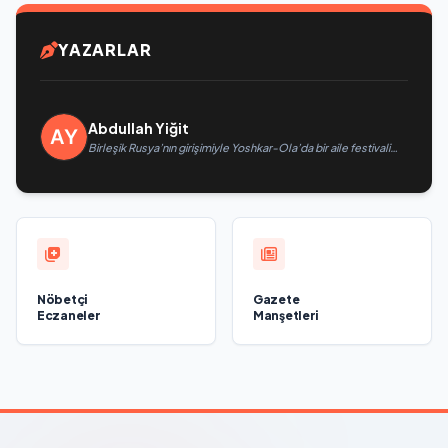
YAZARLAR
Abdullah Yiğit
Birleşik Rusya’nın girişimiyle Yoshkar-Ola’da bir aile festivali
düzenlendi
Nöbetçi
Gazete
Eczaneler
Manşetleri