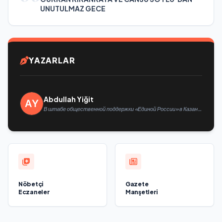
UNUTULMAZ GECE
YAZARLAR
Abdullah Yiğit
В штабе общественной поддержки «Единой России» в Казани
открылась выставка философской живописи
Nöbetçi
Gazete
Eczaneler
Manşetleri