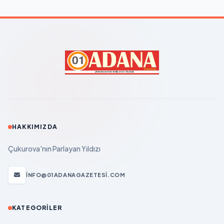
HAKKIMIZDA
Çukurova'nın Parlayan Yıldızı
INFO@01ADANAGAZETESI.COM
KATEGORILER