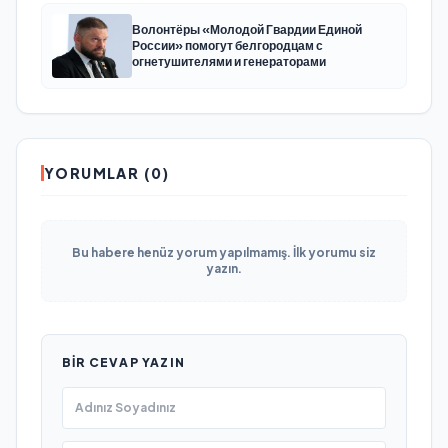
Волонтёры «Молодой Гвардии Единой
России» помогут белгородцам с
огнетушителями и генераторами
YORUMLAR (0)
Bu habere henüz yorum yapılmamış. İlk yorumu siz
yazın.
BIR CEVAP YAZIN