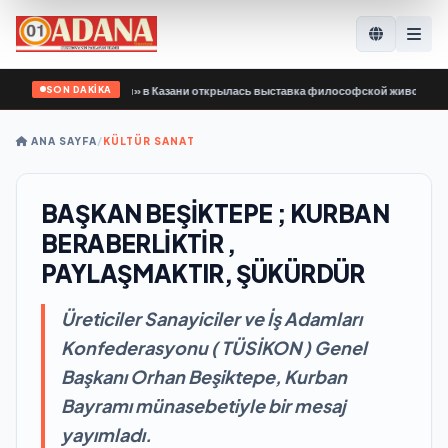
SON DAKİKA
ки «Единой России» в Казани открылась выставка философской живописи
•
Ka
ANA SAYFA
/
KÜLTÜR SANAT
BAŞKAN BEŞİKTEPE ; KURBAN
BERABERLİKTİR ,
PAYLAŞMAKTIR, ŞÜKÜRDÜR
Üreticiler Sanayiciler ve İş Adamları
Konfederasyonu ( TÜSİKON ) Genel
Başkanı Orhan Beşiktepe, Kurban
Bayramı münasebetiyle bir mesaj
yayımladı.