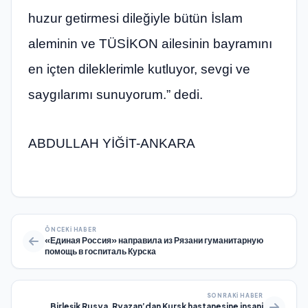
huzur getirmesi dileğiyle bütün İslam
aleminin ve TÜSİKON ailesinin bayramını
en içten dileklerimle kutluyor, sevgi ve
saygılarımı sunuyorum.” dedi.
ABDULLAH YİĞİT-ANKARA
ÖNCEKI HABER
«Единая Россия» направила из Рязани гуманитарную
помощь в госпиталь Курска
SONRAKI HABER
Birleşik Rusya, Ryazan’dan Kursk hastanesine insani