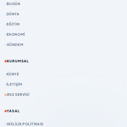
BUGÜN
DÜNYA
EĞİTİM
EKONOMİ
GÜNDEM
KURUMSAL
KÜNYE
İLETIŞIM
RSS SERVISI
YASAL
GIZLILIK POLITIKASI