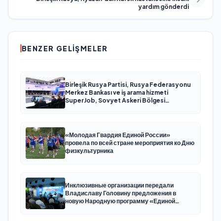
yardım gönderdi
BENZER GELIŞMELER
Birleşik Rusya Partisi, Rusya Federasyonu
Merkez Bankası ve iş arama hizmeti
SuperJob, Sovyet Askeri Bölgesi
gazilerinin istihdamı için Rusya’da ilk
uzmanlaşmış platformu oluşturacak
«Молодая Гвардия Единой России»
провела по всей стране мероприятия ко Дню
физкультурника
Инклюзивные организации передали
Владиславу Головину предложения в
новую Народную программу «Единой
России»