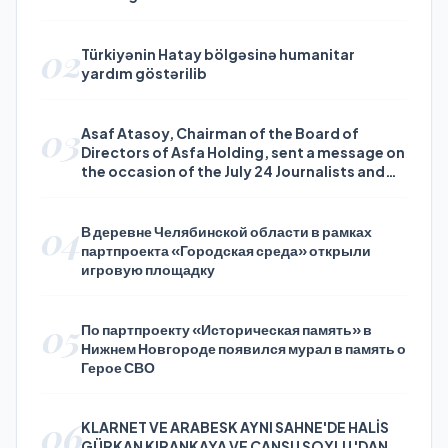
02
Türkiyənin Hatay bölgəsinə humanitar
yardım göstərilib
03
Asaf Atasoy, Chairman of the Board of
Directors of Asfa Holding, sent a message on
the occasion of the July 24 Journalists and
Press Day
04
В деревне Челябинской области в рамках
партпроекта «Городская среда» открыли
игровую площадку
05
По партпроекту «Историческая память» в
Нижнем Новгороде появился мурал в память о
Герое СВО
06
KLARNET VE ARABESK AYNI SAHNE'DE HALİS
GÜRKAN KIRANKAYA VE CANSU SOYLU 'DAN