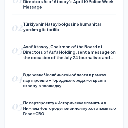
Directors Asaf Atasoy’s April 10 Police Week
Message
02
Türkiyənin Hatay bölgəsinə humanitar
yardım göstərilib
03
Asaf Atasoy, Chairman of the Board of
Directors of Asfa Holding, sent a message on
the occasion of the July 24 Journalists and
Press Day
04
В деревне Челябинской области в рамках
партпроекта «Городская среда» открыли
игровую площадку
05
По партпроекту «Историческая память» в
Нижнем Новгороде появился мурал в память о
Герое СВО