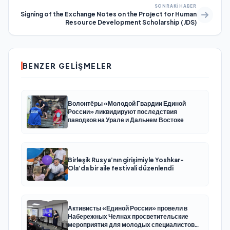
SONRAKI HABER
Signing of the Exchange Notes on the Project for Human
Resource Development Scholarship (JDS)
BENZER GELIŞMELER
Волонтёры «Молодой Гвардии Единой
России» ликвидируют последствия
паводков на Урале и Дальнем Востоке
Birleşik Rusya’nın girişimiyle Yoshkar-
Ola’da bir aile festivali düzenlendi
Активисты «Единой России» провели в
Набережных Челнах просветительские
мероприятия для молодых специалистов