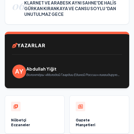
06
KLARNET VE ARABESK AYNI SAHNE'DE HALİS
GÜRKAN KIRANKAYA VE CANSU SOYLU 'DAN
UNUTULMAZ GECE
YAZARLAR
Abdullah Yiğit
Волонтёры «Молодой Гвардии Единой России» ликвидируют
последствия паводков на Урале и Дальнем Востоке
Nöbetçi
Gazete
Eczaneler
Manşetleri