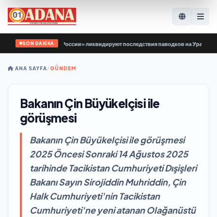
SON DAKİKA
 Гвардии Единой России» ликвидируют последствия паводков на Урале и Даль
ANA SAYFA
/
GÜNDEM
Bakanın Çin Büyükelçisi ile
görüşmesi
Bakanın Çin Büyükelçisi ile görüşmesi
2025 Öncesi Sonraki 14 Ağustos 2025
tarihinde Tacikistan Cumhuriyeti Dışişleri
Bakanı Sayın Sirojiddin Muhriddin, Çin
Halk Cumhuriyeti'nin Tacikistan
Cumhuriyeti'ne yeni atanan Olağanüstü