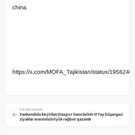
china
https://x.com/MOFA_Tajikistan/status/19562
ÖNCEKI HABER
Xankəndidə keçirilən Diaspor Gənclərinin VI Yay Düşərgəsi
ziyalılar arasında böyük rəğbət qazanıb