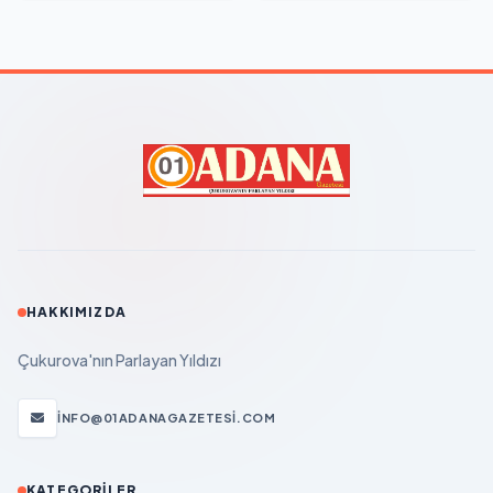
HAKKIMIZDA
Çukurova'nın Parlayan Yıldızı
INFO@01ADANAGAZETESI.COM
KATEGORILER