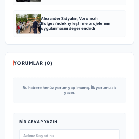
КАМАЗа
Alexander Sidyakin, Voronezh
Bölgesi’ndeki iyileştirme projelerinin
uygulanmasını değerlendirdi
YORUMLAR (0)
Bu habere henüz yorum yapılmamış. İlk yorumu siz
yazın.
BIR CEVAP YAZIN