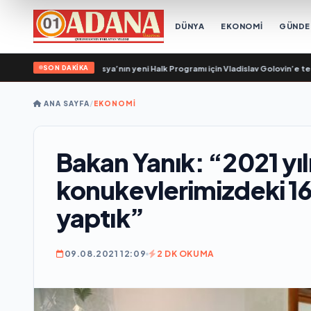
DÜNYA
EKONOMİ
GÜND
SON DAKİKA
rgütler, Birleşik Rusya’nın yeni Halk Programı için Vladislav Golovin’e teklifler
ANA SAYFA
/
EKONOMİ
Bakan Yanık: “2021 yı
konukevlerimizdeki 16
yaptık”
09.08.2021 12:09
2 DK OKUMA