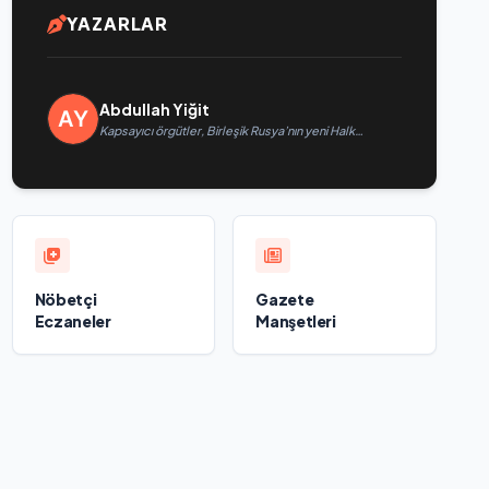
YAZARLAR
Abdullah Yiğit
Kapsayıcı örgütler, Birleşik Rusya’nın yeni Halk
Programı için Vladislav Golovin’e teklifler sundu
Nöbetçi
Gazete
Eczaneler
Manşetleri