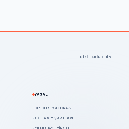
BIZI TAKIP EDIN:
YASAL
GIZLILIK POLITIKASI
KULLANIM ŞARTLARI
ÇEREZ POLITIKASI