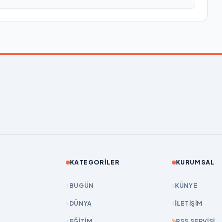
KATEGORILER
KURUMSAL
BUGÜN
KÜNYE
DÜNYA
İLETIŞIM
EĞİTİM
RSS SERVISI