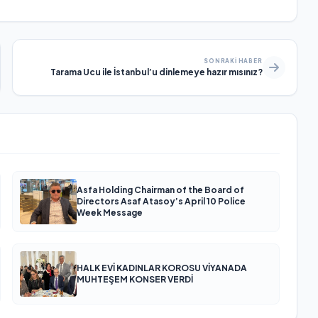
SONRAKI HABER
Tarama Ucu ile İstanbul’u dinlemeye hazır mısınız?
Asfa Holding Chairman of the Board of
Directors Asaf Atasoy’s April 10 Police
Week Message
HALK EVİ KADINLAR KOROSU VİYANADA
MUHTEŞEM KONSER VERDİ