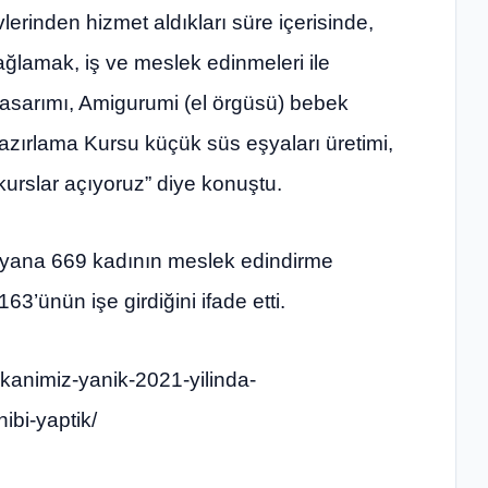
vlerinden hizmet aldıkları süre içerisinde,
ağlamak, iş ve meslek edinmeleri ile
tasarımı, Amigurumi (el örgüsü) bebek
azırlama Kursu küçük süs eşyaları üretimi,
a kurslar açıyoruz” diye konuştu.
yana 669 kadının meslek edindirme
63’ünün işe girdiğini ifade etti.
akanimiz-yanik-2021-yilinda-
ibi-yaptik/