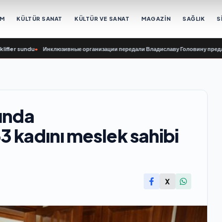
EM
KÜLTÜR SANAT
KÜLTÜR VE SANAT
MAGAZİN
SAĞLIK
S
 sundu
•
Инклюзивные организации передали Владиславу Головину предложени
lında
3 kadını meslek sahibi
X