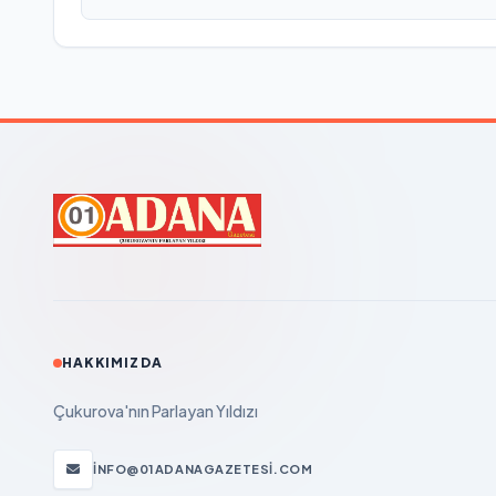
HAKKIMIZDA
Çukurova'nın Parlayan Yıldızı
INFO@01ADANAGAZETESI.COM