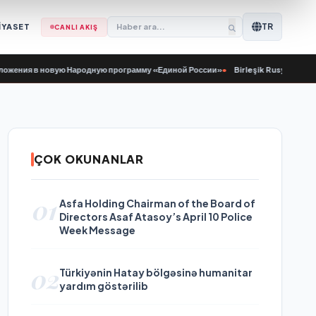
TR
İYASET
CANLI AKIŞ
я в новую Народную программу «Единой России»
•
Birleşik Rusya Genç Muhafı
ÇOK OKUNANLAR
01
Asfa Holding Chairman of the Board of
Directors Asaf Atasoy’s April 10 Police
Week Message
02
Türkiyənin Hatay bölgəsinə humanitar
yardım göstərilib