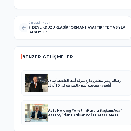
ÖNCEKI HABER
7. BEYLİKDÜZÜ KLASİK “ORMAN HAYATTIR” TEMASIYLA
BAŞLIYOR
BENZER GELIŞMELER
رسالة رئيس مجلس إدارة شركة أسفا القابضة، أساف
أتاسوي، بمناسبة أسبوع الشرطة في 10 أبريل
Asfa Holding Yönetim Kurulu Başkanı Asaf
Atasoy `dan 10 Nisan Polis Haftası Mesajı