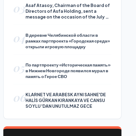
03
Asaf Atasoy, Chairman of the Board of
Directors of Asfa Holding, sent a
message on the occasion of the July 24
Journalists and Press Day
04
В деревне Челябинской области в
рамках партпроекта «Городская среда»
открыли игровую площадку
05
По партпроекту «Историческая память»
в Нижнем Новгороде появился мурал в
память о Герое СВО
06
KLARNET VE ARABESK AYNI SAHNE'DE
HALİS GÜRKAN KIRANKAYA VE CANSU
SOYLU 'DAN UNUTULMAZ GECE