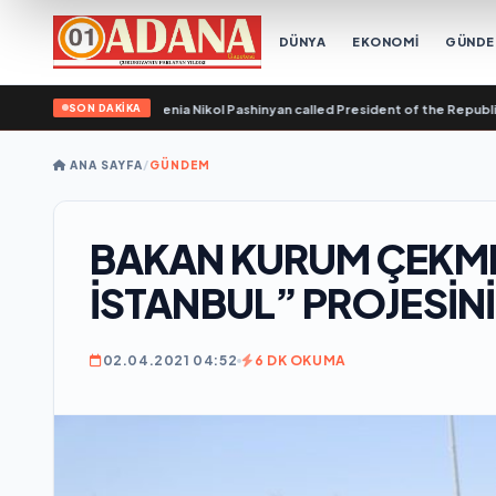
DÜNYA
EKONOMİ
GÜND
SON DAKİKA
e Republic of Armenia Nikol Pashinyan called President of the Republic of Aze
ANA SAYFA
/
GÜNDEM
BAKAN KURUM ÇEKM
İSTANBUL” PROJESİN
02.04.2021 04:52
6 DK OKUMA