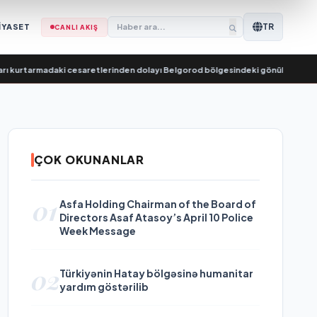
TR
İYASET
CANLI AKIŞ
madaki cesaretlerinden dolayı Belgorod bölgesindeki gönüllülere teşekkür 
ÇOK OKUNANLAR
01
Asfa Holding Chairman of the Board of
Directors Asaf Atasoy’s April 10 Police
Week Message
02
Türkiyənin Hatay bölgəsinə humanitar
yardım göstərilib