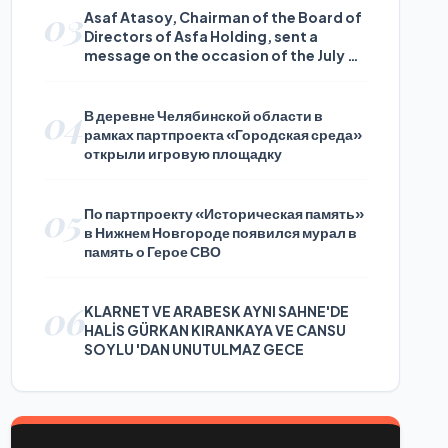
03
Asaf Atasoy, Chairman of the Board of
Directors of Asfa Holding, sent a
message on the occasion of the July 24
Journalists and Press Day
04
В деревне Челябинской области в
рамках партпроекта «Городская среда»
открыли игровую площадку
05
По партпроекту «Историческая память»
в Нижнем Новгороде появился мурал в
память о Герое СВО
06
KLARNET VE ARABESK AYNI SAHNE'DE
HALİS GÜRKAN KIRANKAYA VE CANSU
SOYLU 'DAN UNUTULMAZ GECE