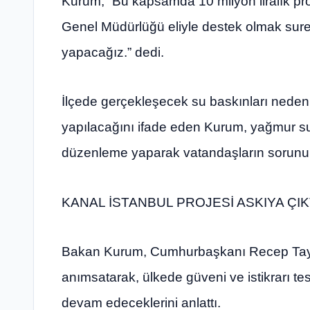
Kurum, “Bu kapsamda 10 milyon liralık proje
Genel Müdürlüğü eliyle destek olmak suret
yapacağız.” dedi.
İlçede gerçekleşecek su baskınları neden
yapılacağını ifade eden Kurum, yağmur suy
düzenleme yaparak vatandaşların sorunun
KANAL İSTANBUL PROJESİ ASKIYA ÇIK
Bakan Kurum, Cumhurbaşkanı Recep Tayyi
anımsatarak, ülkede güveni ve istikrarı te
devam edeceklerini anlattı.