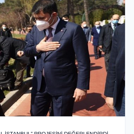
 İSTANBUL” PROJESİNİ DEĞERLENDİRDİ