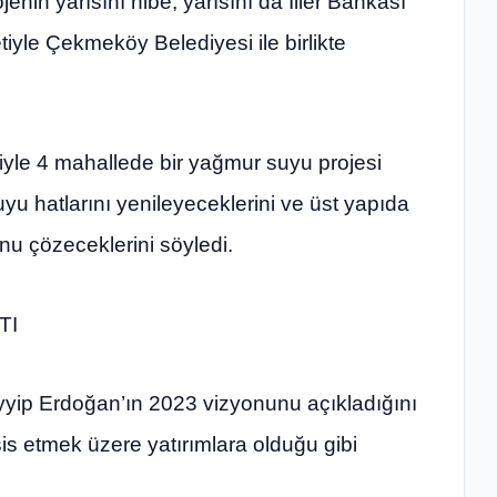
nin yarısını hibe, yarısını da İller Bankası
iyle Çekmeköy Belediyesi ile birlikte
iyle 4 mahallede bir yağmur suyu projesi
u hatlarını yenileyeceklerini ve üst yapıda
u çözeceklerini söyledi.
TI
p Erdoğan’ın 2023 vizyonunu açıkladığını
sis etmek üzere yatırımlara olduğu gibi