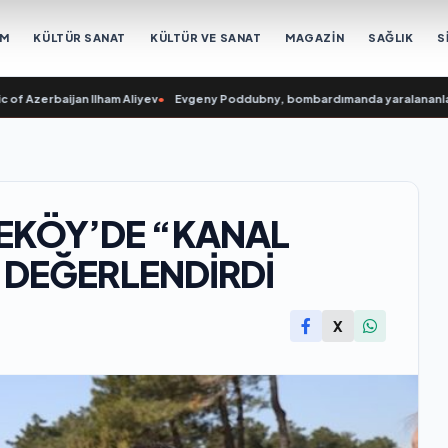
EM
KÜLTÜR SANAT
KÜLTÜR VE SANAT
MAGAZİN
SAĞLIK
S
rbaijan Ilham Aliyev
•
Evgeny Poddubny, bombardımanda yaralananları kurtar
EKÖY’DE “KANAL
İ DEĞERLENDİRDİ
X