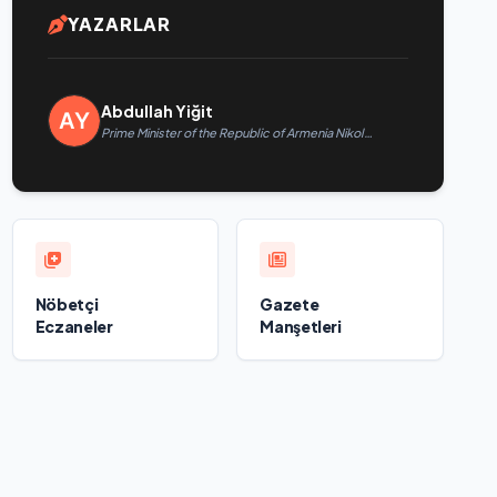
YAZARLAR
Abdullah Yiğit
Prime Minister of the Republic of Armenia Nikol
Pashinyan called President of the Republic of
Azerbaijan Ilham Aliyev
Nöbetçi
Gazete
Eczaneler
Manşetleri