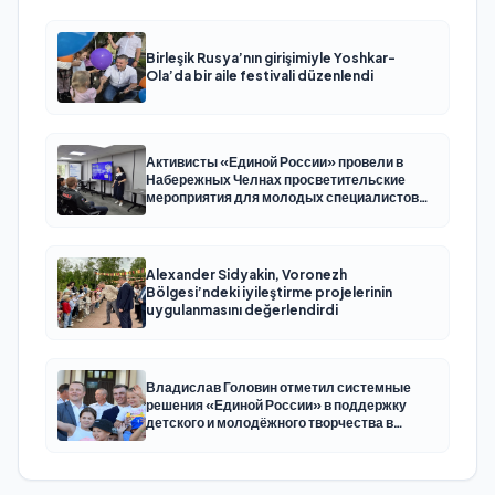
Birleşik Rusya’nın girişimiyle Yoshkar-
Ola’da bir aile festivali düzenlendi
Активисты «Единой России» провели в
Набережных Челнах просветительские
мероприятия для молодых специалистов
КАМАЗа
Alexander Sidyakin, Voronezh
Bölgesi’ndeki iyileştirme projelerinin
uygulanmasını değerlendirdi
Владислав Головин отметил системные
решения «Единой России» в поддержку
детского и молодёжного творчества в
Новодвинске Архангельской области