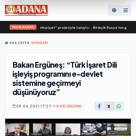
SON DAKİKA
luev, “Sağlıklı Cumhuriyet” projesiyle tanıştı
•
Birleşik Rusya’nın girişimiyle
ANA SAYFA
/
GÜNDEM
Bakan Ergüneş: “Türk İşaret Dili
işleyiş programını e-devlet
sistemine geçirmeyi
düşünüyoruz”
X
09.06.2021 17:27
4 DK OKUMA