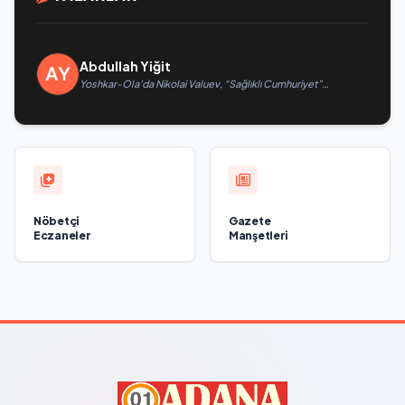
Abdullah Yiğit
Yoshkar-Ola’da Nikolai Valuev, “Sağlıklı Cumhuriyet”
projesiyle tanıştı
Nöbetçi
Gazete
Eczaneler
Manşetleri