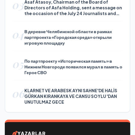
03
Asaf Atasoy, Chairman of the Board of
Directors of Asfa Holding, sent a message on
the occasion of the July 24 Journalists and
Press Day
04
В деревне Челябинской области в рамках
партпроекта «Городская среда» открыли
игровую площадку
05
По партпроекту «Историческая память» в
Нижнем Новгороде появился мурал в память о
Герое СВО
06
KLARNET VE ARABESK AYNI SAHNE'DE HALİS
GÜRKAN KIRANKAYA VE CANSU SOYLU 'DAN
UNUTULMAZ GECE
YAZARLAR