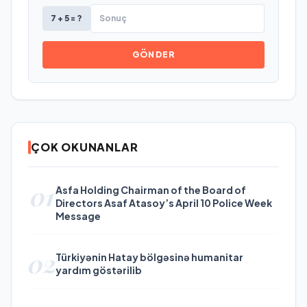
7 + 5 = ?
GÖNDER
ÇOK OKUNANLAR
01
Asfa Holding Chairman of the Board of
Directors Asaf Atasoy’s April 10 Police Week
Message
02
Türkiyənin Hatay bölgəsinə humanitar
yardım göstərilib