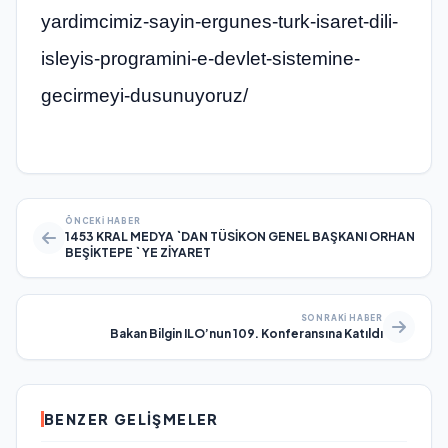
yardimcimiz-sayin-ergunes-turk-isaret-dili-
isleyis-programini-e-devlet-sistemine-
gecirmeyi-dusunuyoruz/
ÖNCEKI HABER
1453 KRAL MEDYA `DAN TÜSİKON GENEL BAŞKANI ORHAN
BEŞİKTEPE ` YE ZİYARET
SONRAKI HABER
Bakan Bilgin ILO’nun 109. Konferansına Katıldı
BENZER GELIŞMELER