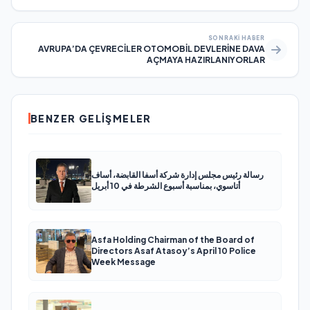
SONRAKI HABER
AVRUPA’DA ÇEVRECİLER OTOMOBİL DEVLERİNE DAVA
AÇMAYA HAZIRLANIYORLAR
BENZER GELIŞMELER
رسالة رئيس مجلس إدارة شركة أسفا القابضة، أساف
أتاسوي، بمناسبة أسبوع الشرطة في 10 أبريل
Asfa Holding Chairman of the Board of
Directors Asaf Atasoy’s April 10 Police
Week Message