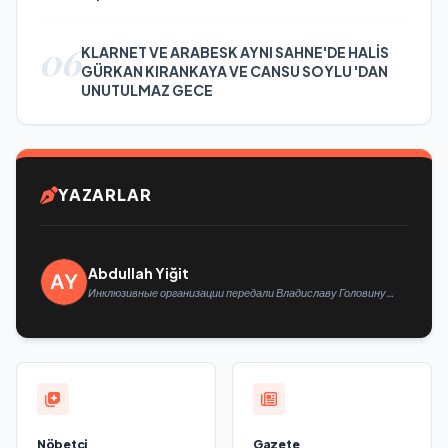
06
KLARNET VE ARABESK AYNI SAHNE'DE HALİS
GÜRKAN KIRANKAYA VE CANSU SOYLU 'DAN
UNUTULMAZ GECE
YAZARLAR
Abdullah Yiğit
Инклюзивные организации передали Владиславу Головину
предложения в новую Народную программу «Единой России»
Nöbetçi
Gazete