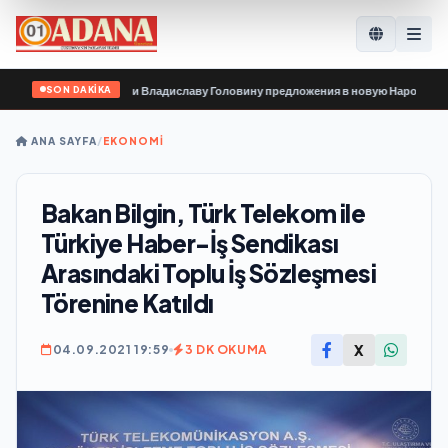
SON DAKİKA
ганизации передали Владиславу Головину предложения в новую Народную про
ANA SAYFA
/
EKONOMİ
Bakan Bilgin, Türk Telekom ile
Türkiye Haber-İş Sendikası
Arasındaki Toplu İş Sözleşmesi
Törenine Katıldı
X
04.09.2021 19:59
3 DK OKUMA