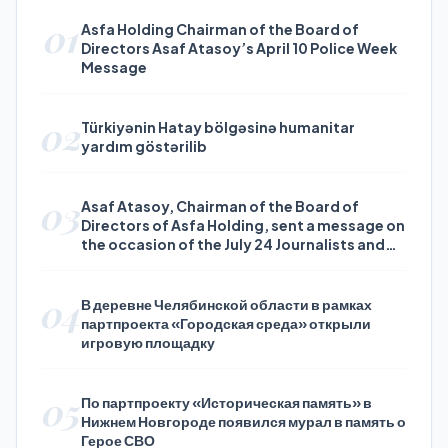
01
Asfa Holding Chairman of the Board of
Directors Asaf Atasoy’s April 10 Police Week
Message
02
Türkiyənin Hatay bölgəsinə humanitar
yardım göstərilib
03
Asaf Atasoy, Chairman of the Board of
Directors of Asfa Holding, sent a message on
the occasion of the July 24 Journalists and
Press Day
04
В деревне Челябинской области в рамках
партпроекта «Городская среда» открыли
игровую площадку
05
По партпроекту «Историческая память» в
Нижнем Новгороде появился мурал в память о
Герое СВО