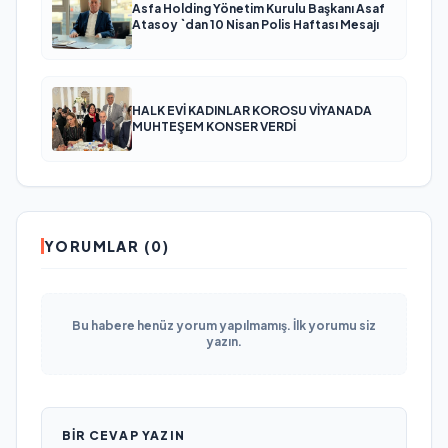
Asfa Holding Yönetim Kurulu Başkanı Asaf
Atasoy `dan 10 Nisan Polis Haftası Mesajı
HALK EVİ KADINLAR KOROSU VİYANADA
MUHTEŞEM KONSER VERDİ
YORUMLAR (0)
Bu habere henüz yorum yapılmamış. İlk yorumu siz
yazın.
BIR CEVAP YAZIN