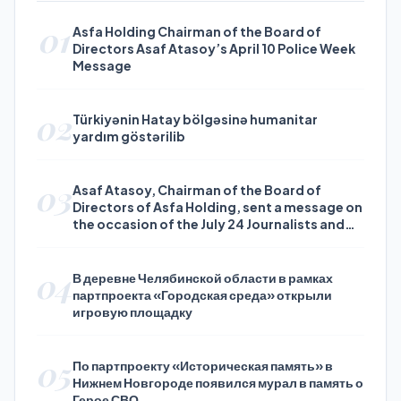
01
Asfa Holding Chairman of the Board of
Directors Asaf Atasoy’s April 10 Police Week
Message
02
Türkiyənin Hatay bölgəsinə humanitar
yardım göstərilib
03
Asaf Atasoy, Chairman of the Board of
Directors of Asfa Holding, sent a message on
the occasion of the July 24 Journalists and
Press Day
04
В деревне Челябинской области в рамках
партпроекта «Городская среда» открыли
игровую площадку
05
По партпроекту «Историческая память» в
Нижнем Новгороде появился мурал в память о
Герое СВО