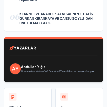
06
KLARNET VE ARABESK AYNI SAHNE'DE HALİS
GÜRKAN KIRANKAYA VE CANSU SOYLU 'DAN
UNUTULMAZ GECE
YAZARLAR
Abdullah Yiğit
Волонтёры «Молодой Гвардии Единой России» ликвидируют
последствия паводков на Урале и Дальнем Востоке