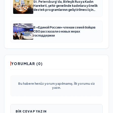
St. Petersburg’da, Birleşik Rusya Kadın
Hareketi, şehir genelinde kadınlara yönelik
destek programlarının geliştirilmesi için
öneriler hazırladı
В «Единой России» членам семей бойцов
СВО рассказали о новых мерах
господдержки
YORUMLAR (0)
Bu habere henüz yorum yapılmamış. İlk yorumu siz
yazın.
BIR CEVAP YAZIN