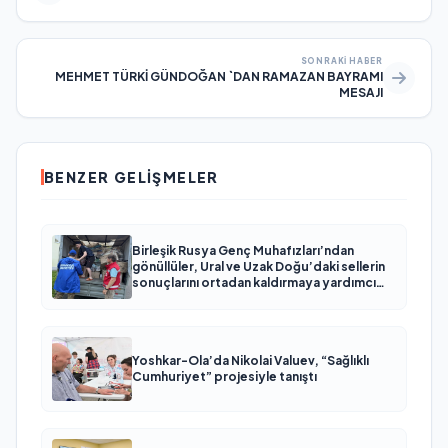
SONRAKI HABER
MEHMET TÜRKİ GÜNDOĞAN `DAN RAMAZAN BAYRAMI
MESAJI
BENZER GELIŞMELER
Birleşik Rusya Genç Muhafızları’ndan
gönüllüler, Ural ve Uzak Doğu’daki sellerin
sonuçlarını ortadan kaldırmaya yardımcı
oluyor
Yoshkar-Ola’da Nikolai Valuev, “Sağlıklı
Cumhuriyet” projesiyle tanıştı