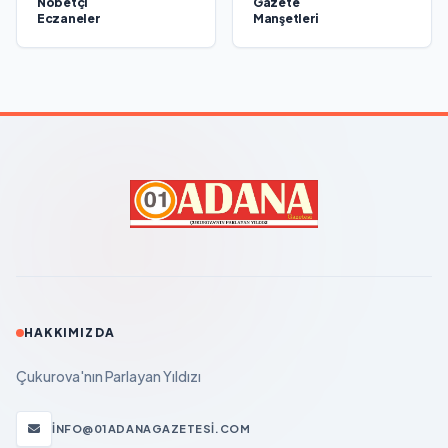
Nöbetçi
Gazete
Eczaneler
Manşetleri
HAKKIMIZDA
Çukurova'nın Parlayan Yıldızı
INFO@01ADANAGAZETESI.COM