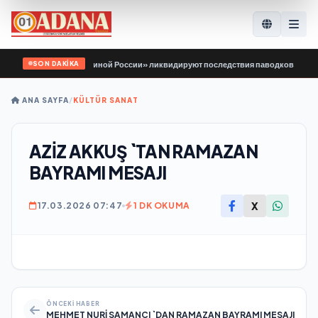
SON DAKİKA
Молодой Гвардии Единой России» ликвидируют последствия паводков на Урале
ANA SAYFA
/
KÜLTÜR SANAT
AZİZ AKKUŞ `TAN RAMAZAN
BAYRAMI MESAJI
X
17.03.2026 07:47
1 DK OKUMA
ÖNCEKI HABER
MEHMET NURİ SAMANCI `DAN RAMAZAN BAYRAMI MESAJI