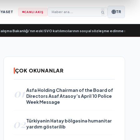
TR
İYASET
CANLI AKIŞ
 Bakanlığı’nın eski SVO katılımcılarının sosyal sözleşme edinme sürecini basitle
ÇOK OKUNANLAR
01
Asfa Holding Chairman of the Board of
Directors Asaf Atasoy’s April 10 Police
Week Message
02
Türkiyənin Hatay bölgəsinə humanitar
yardım göstərilib