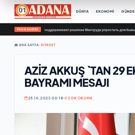
DÜNYA
EKONOMİ
GÜND
SON DAKİKA
 «Единой России» поддерживают решение Минтруда упростить для бывших учас
ANA SAYFA
/
SİYASET
AZİZ AKKUŞ `TAN 29 
BAYRAMI MESAJI
25.10.2023 00:18
2 DK OKUMA