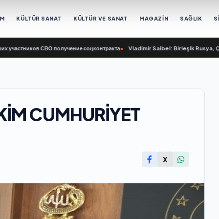
EM
KÜLTÜR SANAT
KÜLTÜR VE SANAT
MAGAZİN
SAĞLIK
S
тников СВО получение соцконтракта
•
Vladimir Saibel: Birleşik Rusya, Çalışma
EKİM CUMHURİYET
X