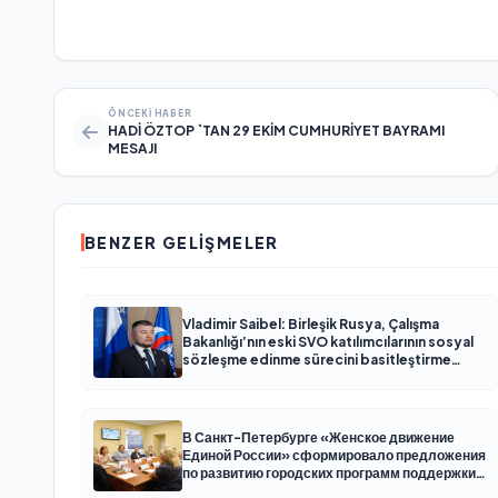
ÖNCEKI HABER
HADİ ÖZTOP `TAN 29 EKİM CUMHURİYET BAYRAMI
MESAJI
BENZER GELIŞMELER
Vladimir Saibel: Birleşik Rusya, Çalışma
Bakanlığı’nın eski SVO katılımcılarının sosyal
sözleşme edinme sürecini basitleştirme
kararını destekliyor
В Санкт-Петербурге «Женское движение
Единой России» сформировало предложения
по развитию городских программ поддержки
женщин