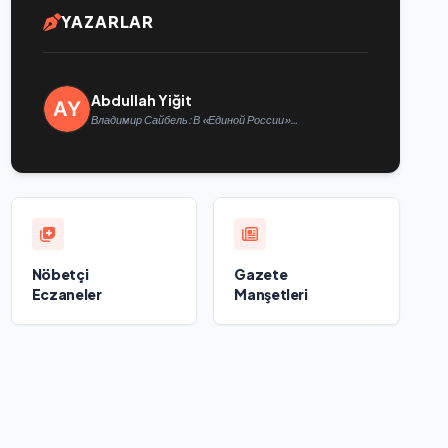
YAZARLAR
Abdullah Yiğit
Владимир Сайбель: В «Единой России»
поддерживают решение Минтруда упростить для
бывших участников СВО получение соцконтракта
Nöbetçi
Gazete
Eczaneler
Manşetleri