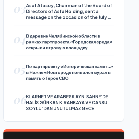
03
Asaf Atasoy, Chairman of the Board of
Directors of Asfa Holding, sent a
message on the occasion of the July 24
Journalists and Press Day
04
В деревне Челябинской области в
рамках партпроекта «Городская среда»
открыли игровую площадку
05
По партпроекту «Историческая память»
в Нижнем Новгороде появился мурал в
память о Герое СВО
06
KLARNET VE ARABESK AYNI SAHNE'DE
HALİS GÜRKAN KIRANKAYA VE CANSU
SOYLU 'DAN UNUTULMAZ GECE