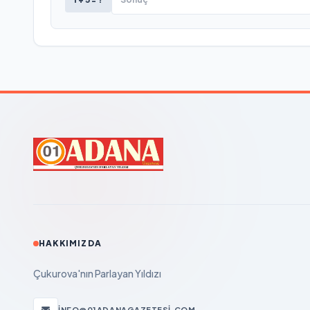
HAKKIMIZDA
Çukurova'nın Parlayan Yıldızı
INFO@01ADANAGAZETESI.COM