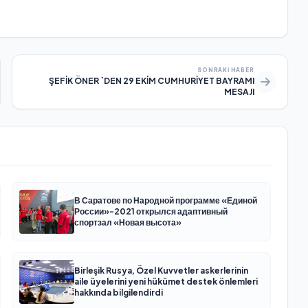
SONRAKI HABER
ŞEFİK ÖNER `DEN 29 EKİM CUMHURİYET BAYRAMI
MESAJI
В Саратове по Народной программе «Единой
России»-2021 открылся адаптивный
спортзал «Новая высота»
Birleşik Rusya, Özel Kuvvetler askerlerinin
aile üyelerini yeni hükümet destek önlemleri
hakkında bilgilendirdi