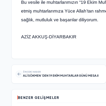
Bu vesile ile muhtarlarımızın “19 Ekim Muh
etmiş muhtarlarımıza Yüce Allah’tan rahme
sağlık, mutluluk ve başarılar diliyorum.
AZİZ AKKUŞ-DİYARBAKIR
ÖNCEKI HABER
ALİ SÖKMEN ‘DEN 19 EKİM MUHTARLAR GÜNÜ MESAJI
BENZER GELIŞMELER