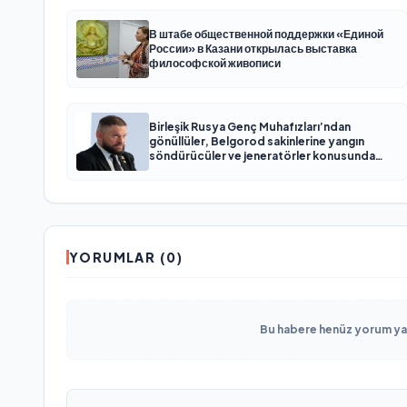
В штабе общественной поддержки «Единой
России» в Казани открылась выставка
философской живописи
Birleşik Rusya Genç Muhafızları’ndan
gönüllüler, Belgorod sakinlerine yangın
söndürücüler ve jeneratörler konusunda
yardımcı olacak
YORUMLAR (0)
Bu habere henüz yorum yapı