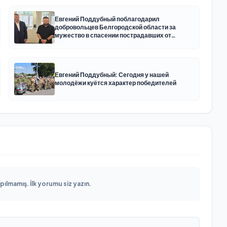
Евгений Поддубный поблагодарил
добровольцев Белгородской области за
мужество в спасении пострадавших от
обстрелов
Евгений Поддубный: Сегодня у нашей
молодёжи куётся характер победителей
lmamış. İlk yorumu siz yazın.