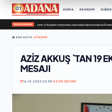
DÜNYA
EKONOMİ
GÜND
SON DAKİKA
ержки «Единой России» в Казани открылась выставка философской живописи
•
ANA SAYFA
/
GÜNDEM
AZİZ AKKUŞ `TAN 19
MESAJI
16.10.2023 02:55
2 DK OKUMA