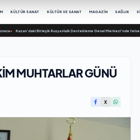
EM
KÜLTÜR SANAT
KÜLTÜR VE SANAT
MAGAZİN
SAĞLIK
S
Kazan’daki Birleşik Rusya Halk Destekleme Genel Merkezi’nde felsefi resimle
 EKİM MUHTARLAR GÜNÜ
X