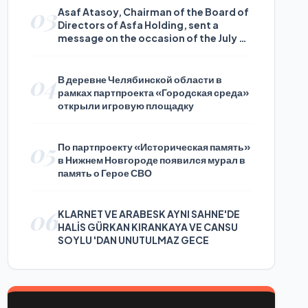
03
Asaf Atasoy, Chairman of the Board of
Directors of Asfa Holding, sent a
message on the occasion of the July 24
Journalists and Press Day
04
В деревне Челябинской области в
рамках партпроекта «Городская среда»
открыли игровую площадку
05
По партпроекту «Историческая память»
в Нижнем Новгороде появился мурал в
память о Герое СВО
06
KLARNET VE ARABESK AYNI SAHNE'DE
HALİS GÜRKAN KIRANKAYA VE CANSU
SOYLU 'DAN UNUTULMAZ GECE