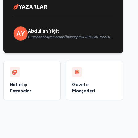
YAZARLAR
Abdullah Yiğit
В штабе общественной поддержки «Единой России»
в Казани открылась выставка философской
живописи
Nöbetçi
Gazete
Eczaneler
Manşetleri