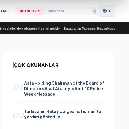
TR
İYASET
CANLI AKIŞ
rden oluşan bir sergi açıldı
•
Владислав Головин: Новая Народная программа 
ÇOK OKUNANLAR
01
Asfa Holding Chairman of the Board of
Directors Asaf Atasoy’s April 10 Police
Week Message
02
Türkiyənin Hatay bölgəsinə humanitar
yardım göstərilib