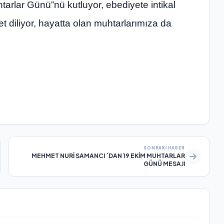
tarlar Günü”nü kutluyor, ebediyete intikal
t diliyor, hayatta olan muhtarlarımıza da
SONRAKI HABER
MEHMET NURİ SAMANCI `DAN 19 EKİM MUHTARLAR
GÜNÜ MESAJI