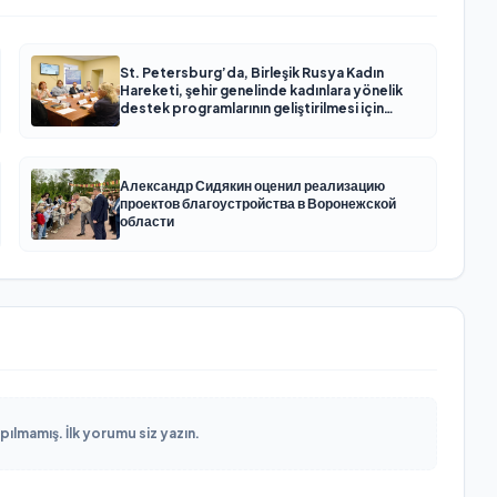
St. Petersburg’da, Birleşik Rusya Kadın
Hareketi, şehir genelinde kadınlara yönelik
destek programlarının geliştirilmesi için
öneriler hazırladı
Александр Сидякин оценил реализацию
проектов благоустройства в Воронежской
области
lmamış. İlk yorumu siz yazın.