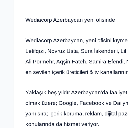
Wediacorp Azerbaycan yeni ofisinde
Wediacorp Azerbaycan, yeni ofisini kıymet
Lətifqızı, Novruz Usta, Sura İskenderli, L
Ali Pormehr, Aqşin Fateh, Samira Efendi,
en sevilen içerik üreticileri & tv kanallarını
Yaklaşık beş yıldır Azerbaycan’da faaliye
olmak üzere; Google, Facebook ve Dailymot
yanı sıra; içerik koruma, reklam, dijital 
konularında da hizmet veriyor.