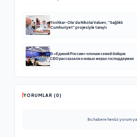
Yoshkar-Ola’da Nikolai Valuev, “Sağlıklı
Cumhuriyet” projesiyle tanıştı
В «Единой России» членам семей бойцов
СВО рассказали о новых мерах господдержки
YORUMLAR (0)
Bu habere henüz yorum yapı