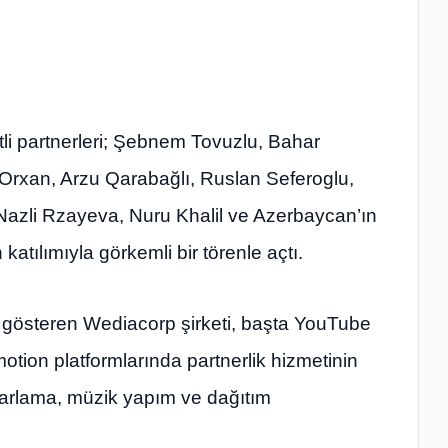
li partnerleri; Şebnem Tovuzlu, Bahar
il Orxan, Arzu Qarabağlı, Ruslan Seferoglu,
 Nazli Rzayeva, Nuru Khalil ve Azerbaycan’ın
n katılımıyla görkemli bir törenle açtı.
t gösteren Wediacorp şirketi, başta YouTube
ion platformlarında partnerlik hizmetinin
pazarlama, müzik yapım ve dağıtım