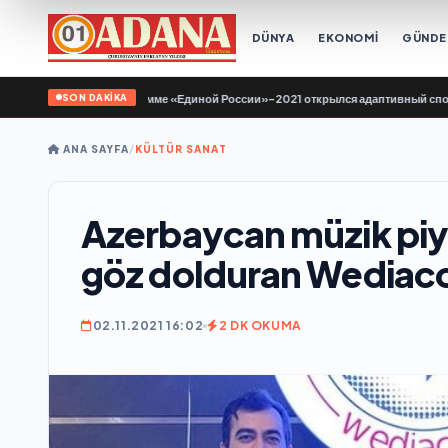
DÜNYA
EKONOMİ
GÜND
SON DAKİKA
е по Народной программе «Единой России»-2021 открылся адаптивный спортзал
ANA SAYFA
/
KÜLTÜR SANAT
Azerbaycan müzik piya
göz dolduran Wediac
02.11.2021 16:02
2 DK OKUMA