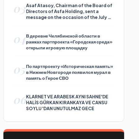
03
Asaf Atasoy, Chairman of the Board of
Directors of Asfa Holding, sent a
message on the occasion of the July 24
Journalists and Press Day
04
В деревне Челябинской области в
рамках партпроекта «Городская среда»
открыли игровую площадку
05
По партпроекту «Историческая память»
в Нижнем Новгороде появился мурал в
память о Герое СВО
06
KLARNET VE ARABESK AYNI SAHNE'DE
HALİS GÜRKAN KIRANKAYA VE CANSU
SOYLU 'DAN UNUTULMAZ GECE