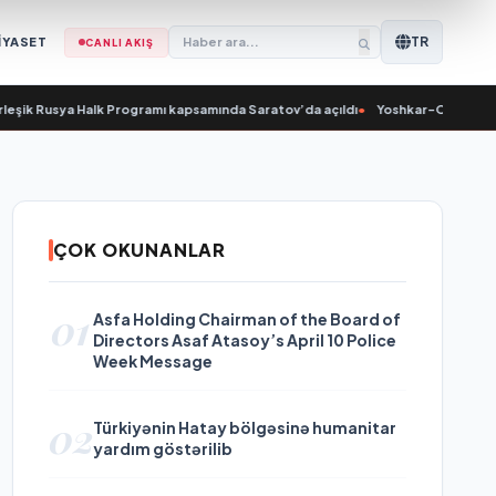
TR
İYASET
CANLI AKIŞ
ik Rusya Halk Programı kapsamında Saratov’da açıldı
•
Yoshkar-Ola’da Nikolai V
ÇOK OKUNANLAR
01
Asfa Holding Chairman of the Board of
Directors Asaf Atasoy’s April 10 Police
Week Message
02
Türkiyənin Hatay bölgəsinə humanitar
yardım göstərilib