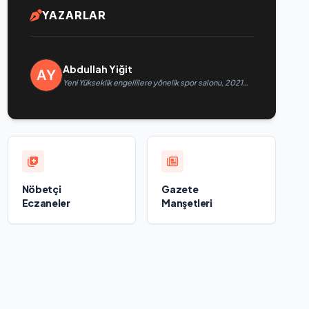
YAZARLAR
Abdullah Yiğit
Yeni Yükseklik engellilere yönelik spor salonu, 2021
Birleşik Rusya Halk Programı kapsamında Saratov’da
açıldı
Nöbetçi
Gazete
Eczaneler
Manşetleri