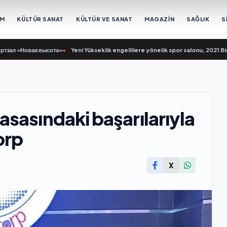
EM
KÜLTÜR SANAT
KÜLTÜR VE SANAT
MAGAZİN
SAĞLIK
S
 «Новая высота»
•
Yeni Yükseklik engellilere yönelik spor salonu, 2021 Birleş
sasındaki başarılarıyla
orp
X