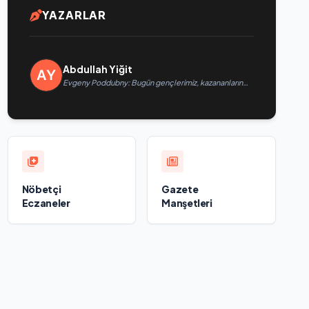
YAZARLAR
Abdullah Yiğit
Evgeny Poddubny: Bugün gençlerimiz, kazananların
karakterini şekillendiriyor
Nöbetçi
Gazete
Eczaneler
Manşetleri