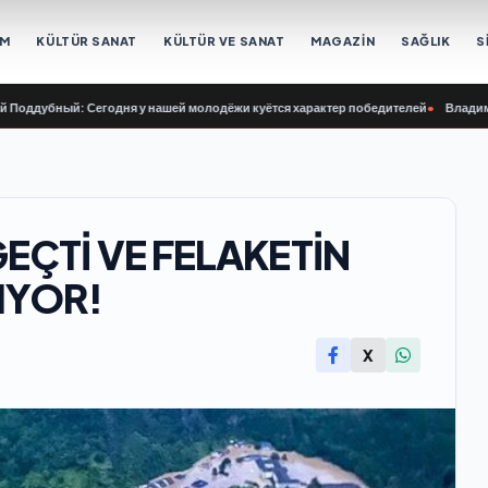
EM
KÜLTÜR SANAT
KÜLTÜR VE SANAT
MAGAZİN
SAĞLIK
S
бный: Сегодня у нашей молодёжи куётся характер победителей
•
Владимир Сайб
GEÇTİ VE FELAKETİN
IYOR!
X