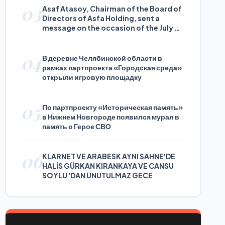
03
Asaf Atasoy, Chairman of the Board of
Directors of Asfa Holding, sent a
message on the occasion of the July 24
Journalists and Press Day
04
В деревне Челябинской области в
рамках партпроекта «Городская среда»
открыли игровую площадку
05
По партпроекту «Историческая память»
в Нижнем Новгороде появился мурал в
память о Герое СВО
06
KLARNET VE ARABESK AYNI SAHNE'DE
HALİS GÜRKAN KIRANKAYA VE CANSU
SOYLU 'DAN UNUTULMAZ GECE