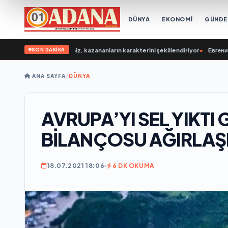
DÜNYA
EKONOMİ
GÜND
SON DAKİKA
Bugün gençlerimiz, kazananların karakterini şekillendiriyor
•
Евгений Подду
ANA SAYFA
/
DÜNYA
AVRUPA’YI SEL YIKTI 
BİLANÇOSU AĞIRLAŞ
18.07.2021 18:06
6 DK OKUMA