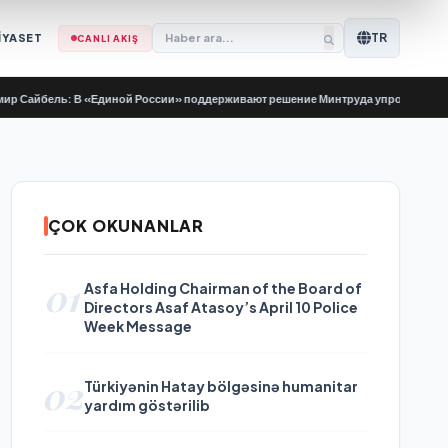
TR
İYASET
CANLI AKIŞ
ель: В «Единой России» поддерживают решение Минтруда упростить для бывши
ÇOK OKUNANLAR
01
Asfa Holding Chairman of the Board of
Directors Asaf Atasoy’s April 10 Police
Week Message
02
Türkiyənin Hatay bölgəsinə humanitar
yardım göstərilib