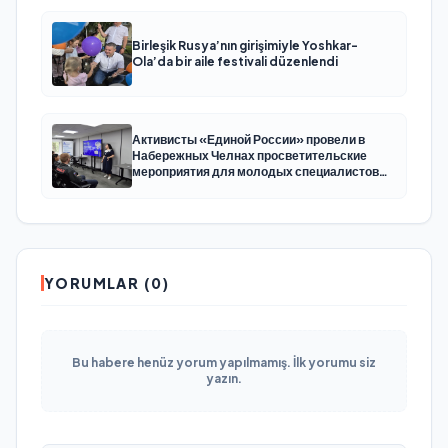
Birleşik Rusya’nın girişimiyle Yoshkar-
Ola’da bir aile festivali düzenlendi
Активисты «Единой России» провели в
Набережных Челнах просветительские
мероприятия для молодых специалистов
КАМАЗа
YORUMLAR (0)
Bu habere henüz yorum yapılmamış. İlk yorumu siz
yazın.