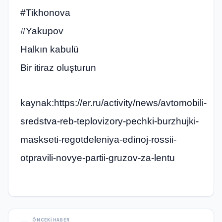
#Tikhonova
#Yakupov
Halkın kabulü
Bir itiraz oluşturun
kaynak:https://er.ru/activity/news/avtomobili-
sredstva-reb-teplovizory-pechki-burzhujki-
maskseti-regotdeleniya-edinoj-rossii-
otpravili-novye-partii-gruzov-za-lentu
ÖNCEKI HABER