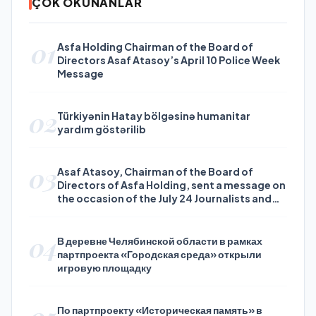
ÇOK OKUNANLAR
01
Asfa Holding Chairman of the Board of
Directors Asaf Atasoy’s April 10 Police Week
Message
02
Türkiyənin Hatay bölgəsinə humanitar
yardım göstərilib
03
Asaf Atasoy, Chairman of the Board of
Directors of Asfa Holding, sent a message on
the occasion of the July 24 Journalists and
Press Day
04
В деревне Челябинской области в рамках
партпроекта «Городская среда» открыли
игровую площадку
05
По партпроекту «Историческая память» в