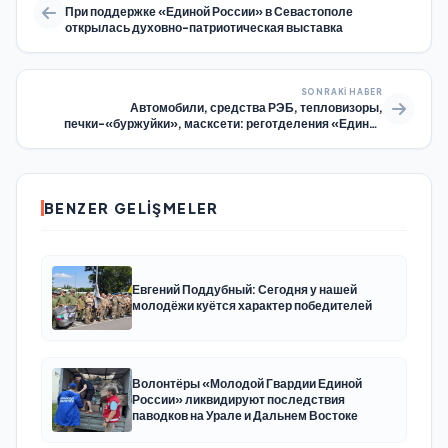
При поддержке «Единой России» в Севастополе
открылась духовно-патриотическая выставка
SONRAKI HABER
Автомобили, средства РЭБ, тепловизоры,
печки-«буржуйки», масксети: реготделения «Единой
России» отправили новые партии грузов за «ленту»
BENZER GELIŞMELER
Евгений Поддубный: Сегодня у нашей
молодёжи куётся характер победителей
Волонтёры «Молодой Гвардии Единой
России» ликвидируют последствия
паводков на Урале и Дальнем Востоке