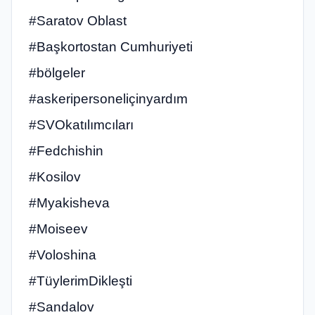
#Saratov Oblast
#Başkortostan Cumhuriyeti
#bölgeler
#askeripersoneliçinyardım
#SVOkatılımcıları
#Fedchishin
#Kosilov
#Myakisheva
#Moiseev
#Voloshina
#TüylerimDikleşti
#Sandalov