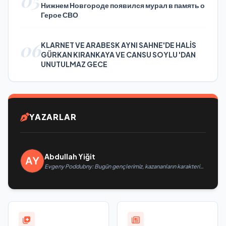
Нижнем Новгороде появился мурал в память о
Герое СВО
06
KLARNET VE ARABESK AYNI SAHNE'DE HALİS
GÜRKAN KIRANKAYA VE CANSU SOYLU 'DAN
UNUTULMAZ GECE
YAZARLAR
Abdullah Yiğit
Evgeny Poddubny: Bugün gençlerimiz, kazananların karakterini
şekillendiriyor