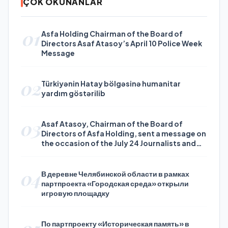
ÇOK OKUNANLAR
01
Asfa Holding Chairman of the Board of
Directors Asaf Atasoy’s April 10 Police Week
Message
02
Türkiyənin Hatay bölgəsinə humanitar
yardım göstərilib
03
Asaf Atasoy, Chairman of the Board of
Directors of Asfa Holding, sent a message on
the occasion of the July 24 Journalists and
Press Day
04
В деревне Челябинской области в рамках
партпроекта «Городская среда» открыли
игровую площадку
По партпроекту «Историческая память» в