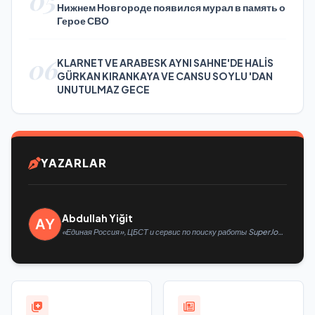
05
Нижнем Новгороде появился мурал в память о
Герое СВО
06
KLARNET VE ARABESK AYNI SAHNE'DE HALİS
GÜRKAN KIRANKAYA VE CANSU SOYLU 'DAN
UNUTULMAZ GECE
YAZARLAR
Abdullah Yiğit
«Единая Россия», ЦБСТ и сервис по поиску работы SuperJob
создадут первую в России специализированную платформу
для трудоустройства ветеранов СВО