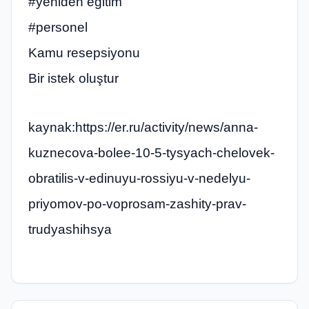
#yeniden eğitim
#personel
Kamu resepsiyonu
Bir istek oluştur
kaynak:https://er.ru/activity/news/anna-
kuznecova-bolee-10-5-tysyach-chelovek-
obratilis-v-edinuyu-rossiyu-v-nedelyu-
priyomov-po-voprosam-zashity-prav-
trudyashihsya