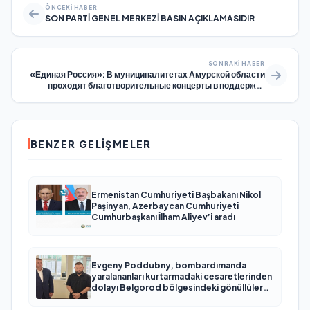
ÖNCEKI HABER
SON PARTİ GENEL MERKEZİ BASIN AÇIKLAMASIDIR
SONRAKI HABER
«Единая Россия»: В муниципалитетах Амурской области
проходят благотворительные концерты в поддержку
участников СВО и жителей Курска
BENZER GELIŞMELER
Ermenistan Cumhuriyeti Başbakanı Nikol
Paşinyan, Azerbaycan Cumhuriyeti
Cumhurbaşkanı İlham Aliyev’i aradı
Evgeny Poddubny, bombardımanda
yaralananları kurtarmadaki cesaretlerinden
dolayı Belgorod bölgesindeki gönüllülere
teşekkür etti