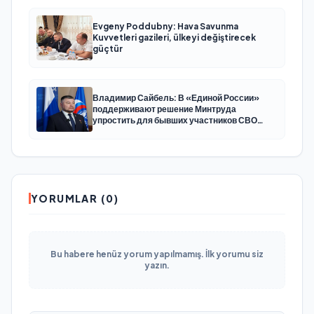
Evgeny Poddubny: Hava Savunma
Kuvvetleri gazileri, ülkeyi değiştirecek
güçtür
Владимир Сайбель: В «Единой России»
поддерживают решение Минтруда
упростить для бывших участников СВО
получение соцконтракта
YORUMLAR (0)
Bu habere henüz yorum yapılmamış. İlk yorumu siz
yazın.