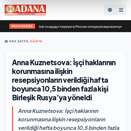
SON DAKİKA
ку работы SuperJob создадут первую в России специализированную платформу 
ANA SAYFA
/
DÜNYA
Anna Kuznetsova: İşçi haklarının
korunmasına ilişkin
resepsiyonların verildiği hafta
boyunca 10,5 binden fazla kişi
Birleşik Rusya’ya yöneldi
Anna Kuznetsova: İşçi haklarının
korunmasına ilişkin resepsiyonların
verildiği hafta boyunca 10,5 binden fazla