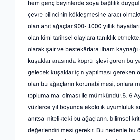
hem genç beyinlerde soya bağlılık duygula
çevre bilincinin kökleşmesine aracı olmakta
olan anıt ağaçlar 900- 1000 yıllık hayatlar
olan kimi tarihsel olaylara tanıklık etmek
olarak şair ve bestekârlara ilham kaynağı o
kuşaklar arasında köprü işlevi gören bu y
gelecek kuşaklar için yapılması gereken ö
olan bu ağaçların korunabilmesi, onlara mu
topluma mal olması ile mümkündür.5, 6 A
yüzlerce yıl boyunca ekolojik uyumluluk se
anıtsal nitelikteki bu ağaçların, bilimsel kr
değerlendirilmesi gerekir. Bu nedenle bu ö