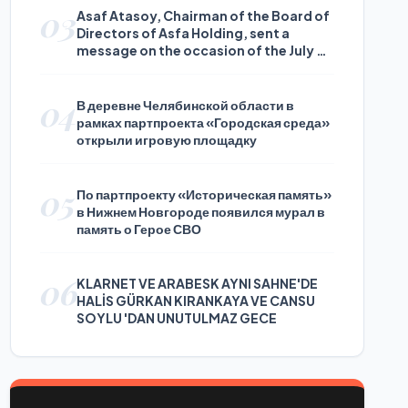
03
Asaf Atasoy, Chairman of the Board of
Directors of Asfa Holding, sent a
message on the occasion of the July 24
Journalists and Press Day
04
В деревне Челябинской области в
рамках партпроекта «Городская среда»
открыли игровую площадку
05
По партпроекту «Историческая память»
в Нижнем Новгороде появился мурал в
память о Герое СВО
06
KLARNET VE ARABESK AYNI SAHNE'DE
HALİS GÜRKAN KIRANKAYA VE CANSU
SOYLU 'DAN UNUTULMAZ GECE