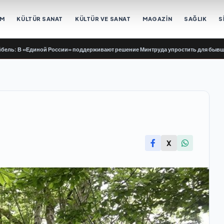
EM
KÜLTÜR SANAT
KÜLTÜR VE SANAT
MAGAZİN
SAĞLIK
S
 «Единой России» поддерживают решение Минтруда упростить для бывших учас
X