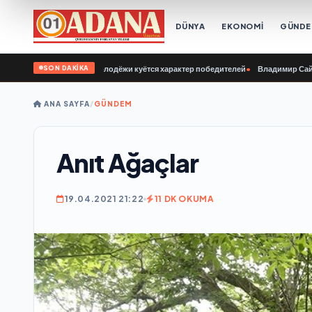
DÜNYA
EKONOMİ
GÜND
SON DAKİKA
егодня у нашей молодёжи куётся характер победителей
•
Владимир Сайбель: В
ANA SAYFA
/
GÜNDEM
Anıt Ağaçlar
19.04.2021 21:22
11 DK OKUMA