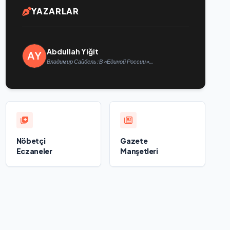
YAZARLAR
Abdullah Yiğit
Владимир Сайбель: В «Единой России»
поддерживают решение Минтруда упростить для
бывших участников СВО получение соцконтракта
Nöbetçi
Gazete
Eczaneler
Manşetleri