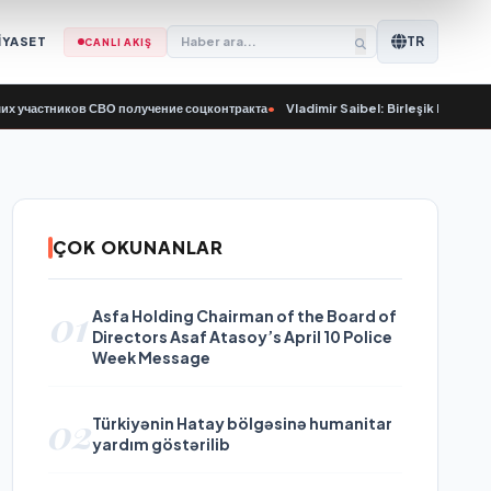
TR
İYASET
CANLI AKIŞ
тников СВО получение соцконтракта
•
Vladimir Saibel: Birleşik Rusya, Çalışma 
ÇOK OKUNANLAR
01
Asfa Holding Chairman of the Board of
Directors Asaf Atasoy’s April 10 Police
Week Message
02
Türkiyənin Hatay bölgəsinə humanitar
yardım göstərilib