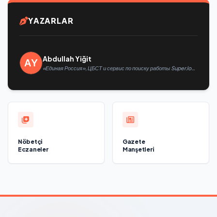
YAZARLAR
Abdullah Yiğit
«Единая Россия», ЦБСТ и сервис по поиску работы SuperJob
создадут первую в России специализированную платформу
для трудоустройства ветеранов СВО
Nöbetçi
Gazete
Eczaneler
Manşetleri