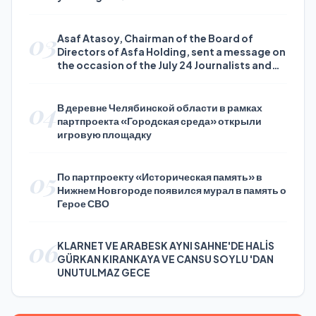
03
Asaf Atasoy, Chairman of the Board of
Directors of Asfa Holding, sent a message on
the occasion of the July 24 Journalists and
Press Day
04
В деревне Челябинской области в рамках
партпроекта «Городская среда» открыли
игровую площадку
05
По партпроекту «Историческая память» в
Нижнем Новгороде появился мурал в память о
Герое СВО
06
KLARNET VE ARABESK AYNI SAHNE'DE HALİS
GÜRKAN KIRANKAYA VE CANSU SOYLU 'DAN
UNUTULMAZ GECE