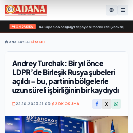
SON DAKİKA
рвис по поиску работы SuperJob создадут первую в России специализированную
ANA SAYFA
/
SİYASET
Andrey Turchak: Bir yıl önce
LDPR’de Birleşik Rusya şubeleri
açıldı – bu, partinin bölgelerle
uzun süreli işbirliğinin bir kaydıydı
X
22.10.2023 21:03
2 DK OKUMA