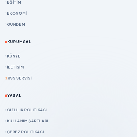
EĞİTİM
EKONOMİ
GÜNDEM
KURUMSAL
KÜNYE
İLETIŞIM
RSS SERVISI
YASAL
GIZLILIK POLITIKASI
KULLANIM ŞARTLARI
ÇEREZ POLITIKASI