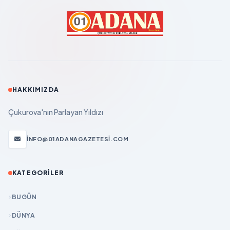
HAKKIMIZDA
Çukurova'nın Parlayan Yıldızı
INFO@01ADANAGAZETESI.COM
KATEGORILER
BUGÜN
DÜNYA