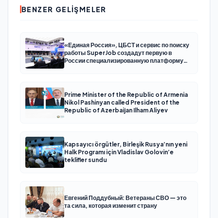
BENZER GELIŞMELER
«Единая Россия», ЦБСТ и сервис по поиску
работы SuperJob создадут первую в
России специализированную платформу
для трудоустройства ветеранов СВО
Prime Minister of the Republic of Armenia
Nikol Pashinyan called President of the
Republic of Azerbaijan Ilham Aliyev
Kapsayıcı örgütler, Birleşik Rusya’nın yeni
Halk Programı için Vladislav Golovin’e
teklifler sundu
Евгений Поддубный: Ветераны СВО — это
та сила, которая изменит страну