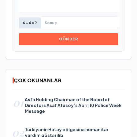
6 + 6 = ?
GÖNDER
ÇOK OKUNANLAR
01
Asfa Holding Chairman of the Board of
Directors Asaf Atasoy’s April 10 Police Week
Message
02
Türkiyənin Hatay bölgəsinə humanitar
yardım göstərilib