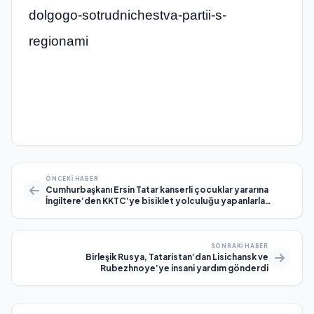
dolgogo-sotrudnichestva-partii-s-
regionami
ÖNCEKI HABER
Cumhurbaşkanı Ersin Tatar kanserli çocuklar yararına
İngiltere’den KKTC’ye bisiklet yolculuğu yapanlarla
Girne’de bir araya geldi
SONRAKI HABER
Birleşik Rusya, Tataristan’dan Lisichansk ve
Rubezhnoye’ye insani yardım gönderdi