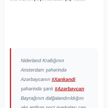
Niderland Krallığının
Ansterdam şəhərində
Azərbaycanın
#Xankəndi
şəhərində şanlı
#Azərbaycan
Bayrağının dalğalandırıldığını
əks etdirən poçt markaları çap