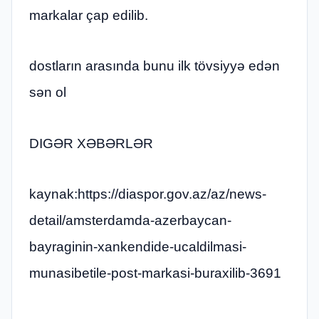
markalar çap edilib.
dostların arasında bunu ilk tövsiyyə edən
sən ol
DIGƏR XƏBƏRLƏR
kaynak:https://diaspor.gov.az/az/news-
detail/amsterdamda-azerbaycan-
bayraginin-xankendide-ucaldilmasi-
munasibetile-post-markasi-buraxilib-3691