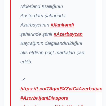
Niderland Krallığının
Ansterdam şəhərində
Azərbaycanın
#Xankəndi
şəhərində şanlı
#Azərbaycan
Bayrağının dalğalandırıldığını
əks etdirən poçt markaları çap
edilib.
📌
https://t.co/TAqmBXZviC
#Azerbaijan
#AzerbaijaniDiaspora