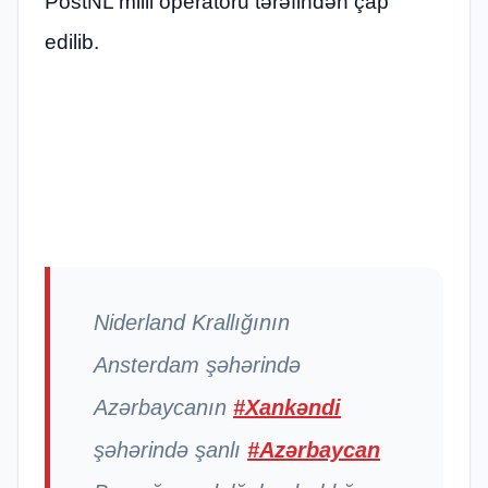
PostNL milli operatoru tərəfindən çap
edilib.
Niderland Krallığının
Ansterdam şəhərində
Azərbaycanın
#Xankəndi
şəhərində şanlı
#Azərbaycan