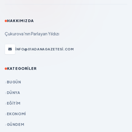
HAKKIMIZDA
Çukurova'nın Parlayan Yıldızı
INFO@01ADANAGAZETESI.COM
KATEGORILER
BUGÜN
DÜNYA
EĞİTİM
EKONOMİ
GÜNDEM