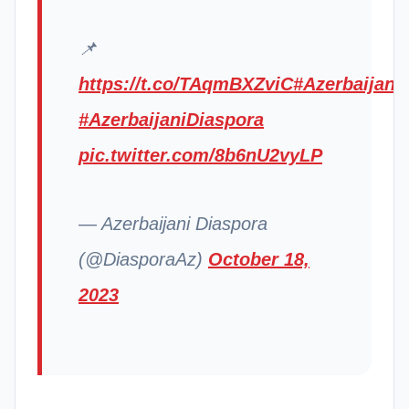
📌
https://t.co/TAqmBXZviC
#Azerbaijan
#AzerbaijaniDiaspora
pic.twitter.com/8b6nU2vyLP
— Azerbaijani Diaspora
(@DiasporaAz)
October 18,
2023