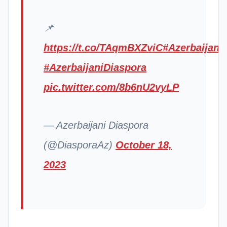
📌
https://t.co/TAqmBXZviC
#Azerbaijan
#AzerbaijaniDiaspora
pic.twitter.com/8b6nU2vyLP
— Azerbaijani Diaspora
(@DiasporaAz)
October 18,
2023