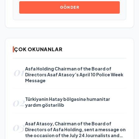
GÖNDER
ÇOK OKUNANLAR
01
Asfa Holding Chairman of the Board of
Directors Asaf Atasoy’s April 10 Police Week
Message
02
Türkiyənin Hatay bölgəsinə humanitar
yardım göstərilib
03
Asaf Atasoy, Chairman of the Board of
Directors of Asfa Holding, sent a message on
the occasion of the July 24 Journalists and