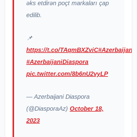
əks etdirən poçt markaları çap
edilib.
📌
https://t.co/TAqmBXZviC
#Azerbaijan
#AzerbaijaniDiaspora
pic.twitter.com/8b6nU2vyLP
— Azerbaijani Diaspora
(@DiasporaAz)
October 18,
2023