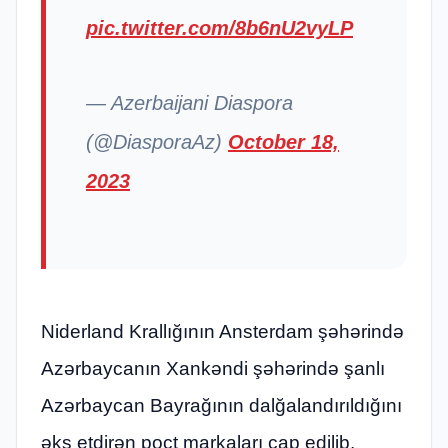
pic.twitter.com/8b6nU2vyLP
— Azerbaijani Diaspora
(@DiasporaAz)
October 18,
2023
Niderland Krallığının Ansterdam şəhərində
Azərbaycanın Xankəndi şəhərində şanlı
Azərbaycan Bayrağının dalğalandırıldığını
əks etdirən poçt markaları çap edilib.