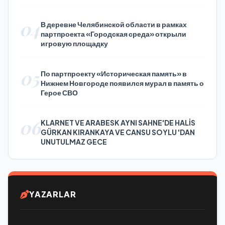
Press Day
04
В деревне Челябинской области в рамках
партпроекта «Городская среда» открыли
игровую площадку
05
По партпроекту «Историческая память» в
Нижнем Новгороде появился мурал в память о
Герое СВО
06
KLARNET VE ARABESK AYNI SAHNE'DE HALİS
GÜRKAN KIRANKAYA VE CANSU SOYLU 'DAN
UNUTULMAZ GECE
YAZARLAR