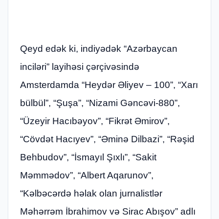
Qeyd edək ki, indiyədək “Azərbaycan
inciləri” layihəsi çərçivəsində
Amsterdamda “Heydər Əliyev – 100”, “Xarı
bülbül”, “Şuşa”, “Nizami Gəncəvi-880”,
“Üzeyir Hacıbəyov”, “Fikrət Əmirov”,
“Cövdət Hacıyev”, “Əminə Dilbazi”, “Rəşid
Behbudov”, “İsmayıl Şıxlı”, “Sakit
Məmmədov”, “Albert Aqarunov”,
“Kəlbəcərdə həlak olan jurnalistlər
Məhərrəm İbrahimov və Sirac Abışov” adlı