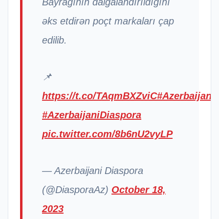
Bayrağının dalğalandırıldığını
əks etdirən poçt markaları çap
edilib.
📌
https://t.co/TAqmBXZviC
#Azerbaijan
#AzerbaijaniDiaspora
pic.twitter.com/8b6nU2vyLP
— Azerbaijani Diaspora
(@DiasporaAz)
October 18,
2023