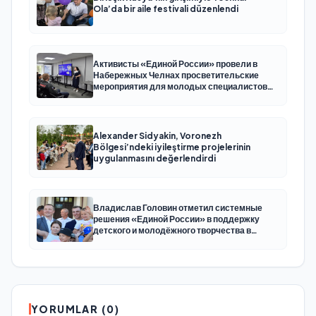
Ola’da bir aile festivali düzenlendi
Активисты «Единой России» провели в
Набережных Челнах просветительские
мероприятия для молодых специалистов
КАМАЗа
Alexander Sidyakin, Voronezh
Bölgesi’ndeki iyileştirme projelerinin
uygulanmasını değerlendirdi
Владислав Головин отметил системные
решения «Единой России» в поддержку
детского и молодёжного творчества в
Новодвинске Архангельской области
YORUMLAR (0)