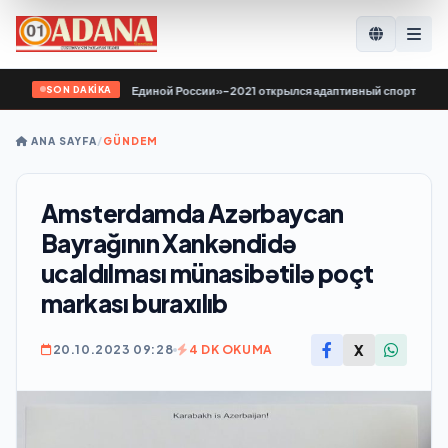
SON DAKİKA
одной программе «Единой России»-2021 открылся адаптивный спортзал «Новая
ANA SAYFA
/
GÜNDEM
Amsterdamda Azərbaycan
Bayrağının Xankəndidə
ucaldılması münasibətilə poçt
markası buraxılıb
X
20.10.2023 09:28
4 DK OKUMA