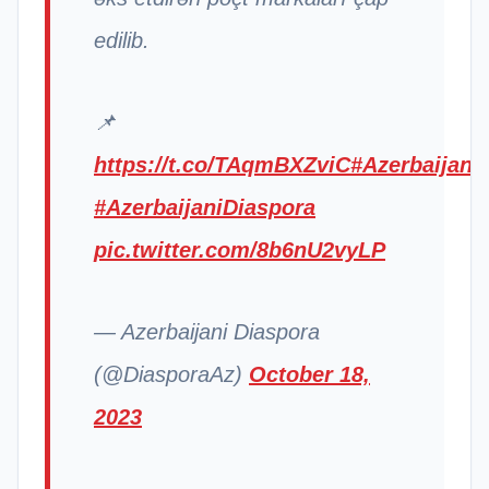
edilib.
📌
https://t.co/TAqmBXZviC
#Azerbaijan
#AzerbaijaniDiaspora
pic.twitter.com/8b6nU2vyLP
— Azerbaijani Diaspora
(@DiasporaAz)
October 18,
2023