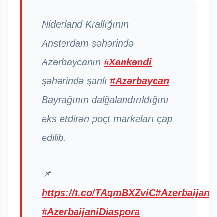
Niderland Krallığının
Ansterdam şəhərində
Azərbaycanın
#Xankəndi
şəhərində şanlı
#Azərbaycan
Bayrağının dalğalandırıldığını
əks etdirən poçt markaları çap
edilib.
📌
https://t.co/TAqmBXZviC
#Azerbaijan
#AzerbaijaniDiaspora