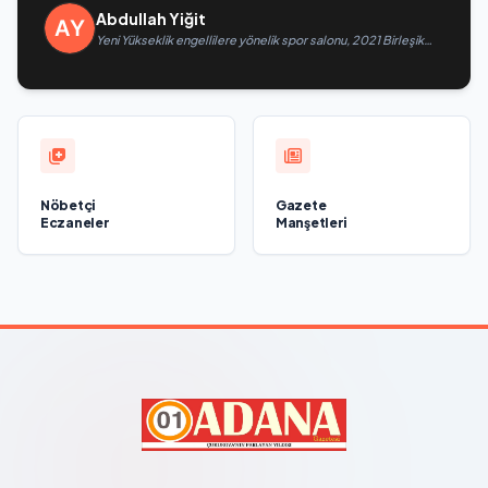
Abdullah Yiğit
Yeni Yükseklik engellilere yönelik spor salonu, 2021 Birleşik
Rusya Halk Programı kapsamında Saratov’da açıldı
Nöbetçi
Gazete
Eczaneler
Manşetleri