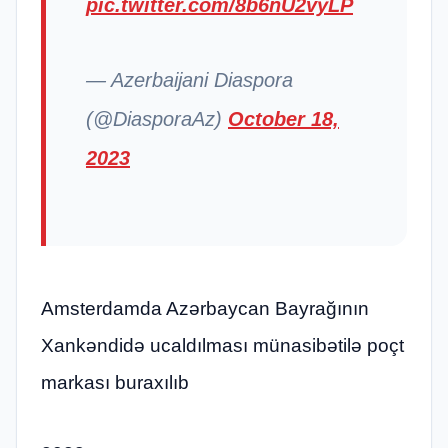
pic.twitter.com/8b6nU2vyLP
— Azerbaijani Diaspora
(@DiasporaAz)
October 18,
2023
Amsterdamda Azərbaycan Bayrağının
Xankəndidə ucaldılması münasibətilə poçt
markası buraxılıb