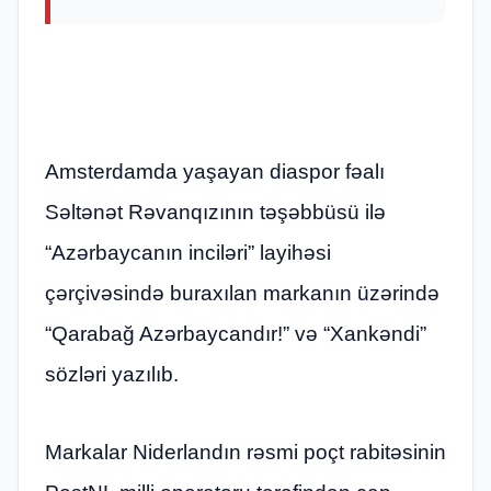
Amsterdamda yaşayan diaspor fəalı
Səltənət Rəvanqızının təşəbbüsü ilə
“Azərbaycanın inciləri” layihəsi
çərçivəsində buraxılan markanın üzərində
“Qarabağ Azərbaycandır!” və “Xankəndi”
sözləri yazılıb.
Markalar Niderlandın rəsmi poçt rabitəsinin