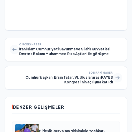
ÖNCEKI HABER
İran İslam Cumhuriyeti Savunma ve Silahlı Kuvvetleri
Destek Bakanı Muhammed Rıza Aştiani ile görüşme
SONRAKI HABER
Cumhurbaşkanı Ersin Tatar, VI. Uluslararası KAYES
Kongresi’nin açılışına katıldı
BENZER GELIŞMELER
Birleşik Rusya’nın girişimiyle Yoshkar-