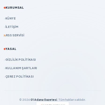
KURUMSAL
KÜNYE
İLETIŞIM
RSS SERVISI
YASAL
GIZLILIK POLITIKASI
KULLANIM ŞARTLARI
ÇEREZ POLITIKASI
© 2026
01 Adana Gazetesi
. Tüm hakları saklıdır.