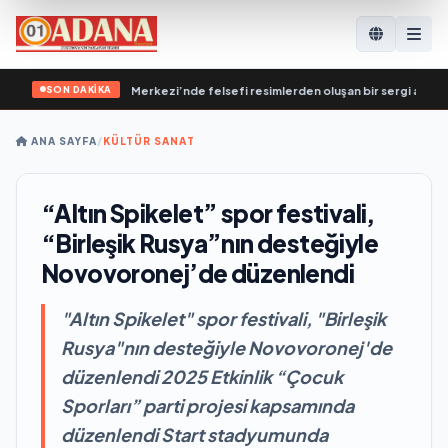
SON DAKİKA
 Destekleme Genel Merkezi’nde felsefi resimlerden oluşan bir sergi açıldı
•
В
ANA SAYFA
/
KÜLTÜR SANAT
“Altın Spikelet” spor festivali,
“Birleşik Rusya”nın desteğiyle
Novovoronej’de düzenlendi
"Altın Spikelet" spor festivali, "Birleşik
Rusya"nın desteğiyle Novovoronej'de
düzenlendi 2025 Etkinlik “Çocuk
Sporları” parti projesi kapsamında
düzenlendi Start stadyumunda