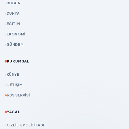
BUGÜN
DÜNYA
EĞİTİM
EKONOMİ
GÜNDEM
KURUMSAL
KÜNYE
İLETIŞIM
RSS SERVISI
YASAL
GIZLILIK POLITIKASI