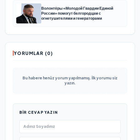
Волонтёры «Молодой Гвардии Единой
России» помогут белгородцам с
огнетушителями и генераторами
YORUMLAR (0)
Bu habere henüz yorum yapılmamış. İlk yorumu siz
yazın.
BIR CEVAP YAZIN