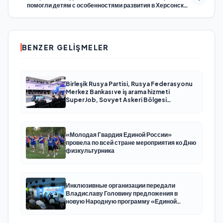
помогли детям с особенностями развития в Херсонской
области
BENZER GELIŞMELER
Birleşik Rusya Partisi, Rusya Federasyonu
Merkez Bankası ve iş arama hizmeti
SuperJob, Sovyet Askeri Bölgesi
gazilerinin istihdamı için Rusya’da ilk
uzmanlaşmış platformu oluşturacak
«Молодая Гвардия Единой России»
провела по всей стране мероприятия ко Дню
физкультурника
Инклюзивные организации передали
Владиславу Головину предложения в
новую Народную программу «Единой
России»