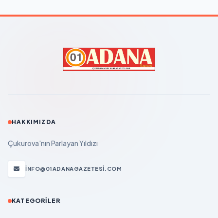
HAKKIMIZDA
Çukurova'nın Parlayan Yıldızı
INFO@01ADANAGAZETESI.COM
KATEGORILER