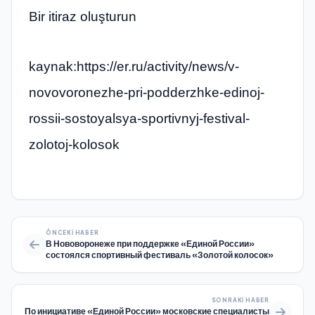
Bir itiraz oluşturun
kaynak:https://er.ru/activity/news/v-
novovoronezhe-pri-podderzhke-edinoj-
rossii-sostoyalsya-sportivnyj-festival-
zolotoj-kolosok
ÖNCEKI HABER
В Нововоронеже при поддержке «Единой России»
состоялся спортивный фестиваль «Золотой колосок»
SONRAKI HABER
По инициативе «Единой России» московские специалисты