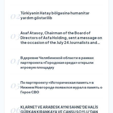
02
Türkiyənin Hatay bölgəsinə humanitar
yardım göstərilib
03
Asaf Atasoy, Chairman of the Board of
Directors of Asfa Holding, sent a message on
the occasion of the July 24 Journalists and
Press Day
04
В деревне Челябинской области в рамках
партпроекта «Городская среда» открыли
игровую площадку
05
По партпроекту «Историческая память» в
Нижнем Новгороде появился мурал в память о
Герое СВО
06
KLARNET VE ARABESK AYNI SAHNE'DE HALİS
GÜRKAN KIRANKAYA VE CANSU SOYLU 'DAN