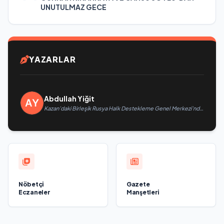
UNUTULMAZ GECE
YAZARLAR
Abdullah Yiğit
Kazan’daki Birleşik Rusya Halk Destekleme Genel Merkezi’nde
felsefi resimlerden oluşan bir sergi açıldı
Nöbetçi
Gazete
Eczaneler
Manşetleri