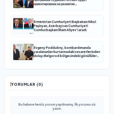
ориентирована на развитие
технологического суверенитета и ОПК
Ermenistan Cumhuriyeti Başbakanı Nikol
Paşinyan, Azerbaycan Cumhuriyeti
Cumhurbaşkanı İlham Aliyev’i aradı
Evgeny Poddubny, bombardımanda
yaralananları kurtarmadaki cesaretlerinden
dolayı Belgorod bölgesindeki gönüllülere
teşekkür etti
YORUMLAR (0)
Bu habere henüz yorum yapılmamış. İlk yorumu siz
yazın.