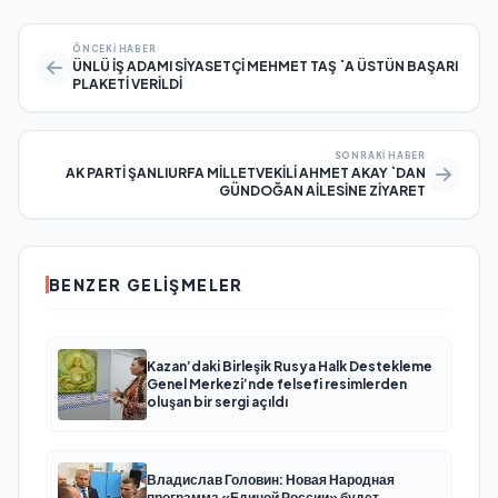
ÖNCEKI HABER
ÜNLÜ İŞ ADAMI SİYASETÇİ MEHMET TAŞ `A ÜSTÜN BAŞARI
PLAKETİ VERİLDİ
SONRAKI HABER
AK PARTİ ŞANLIURFA MİLLETVEKİLİ AHMET AKAY `DAN
GÜNDOĞAN AİLESİNE ZİYARET
BENZER GELIŞMELER
Kazan’daki Birleşik Rusya Halk Destekleme
Genel Merkezi’nde felsefi resimlerden
oluşan bir sergi açıldı
Владислав Головин: Новая Народная
программа «Единой России» будет