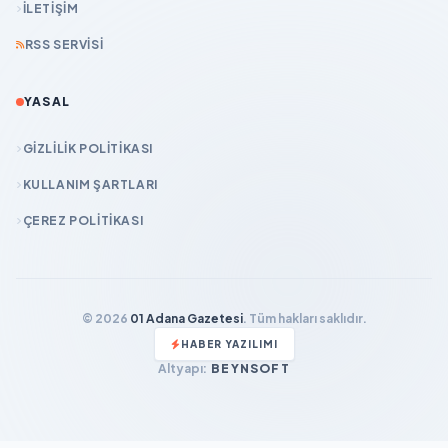
İLETIŞIM
RSS SERVISI
YASAL
GIZLILIK POLITIKASI
KULLANIM ŞARTLARI
ÇEREZ POLITIKASI
© 2026
01 Adana Gazetesi
. Tüm hakları saklıdır.
HABER YAZILIMI
Altyapı:
BEYNSOFT