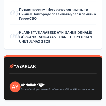
05
По партпроекту «Историческая память» в
Нижнем Новгороде появился мурал в память о
Герое СВО
06
KLARNET VE ARABESK AYNI SAHNE'DE HALİS
GÜRKAN KIRANKAYA VE CANSU SOYLU 'DAN
UNUTULMAZ GECE
YAZARLAR
Abdullah Yiğit
В штабе общественной поддержки «Единой России» в Казани
открылась выставка философской живописи