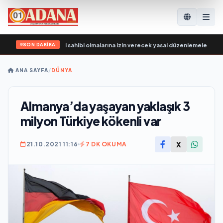
SON DAKİKA
ılımcılarının arazi sahibi olmalarına izin verecek yasal düzenlemeler üzerinde ç
ANA SAYFA
/
DÜNYA
Almanya’da yaşayan yaklaşık 3
milyon Türkiye kökenli var
X
21.10.2021 11:16
7 DK OKUMA