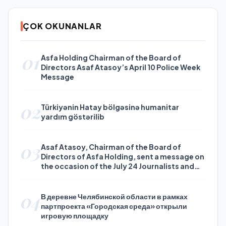
ÇOK OKUNANLAR
01
Asfa Holding Chairman of the Board of
Directors Asaf Atasoy’s April 10 Police Week
Message
02
Türkiyənin Hatay bölgəsinə humanitar
yardım göstərilib
03
Asaf Atasoy, Chairman of the Board of
Directors of Asfa Holding, sent a message on
the occasion of the July 24 Journalists and
Press Day
04
В деревне Челябинской области в рамках
партпроекта «Городская среда» открыли
игровую площадку