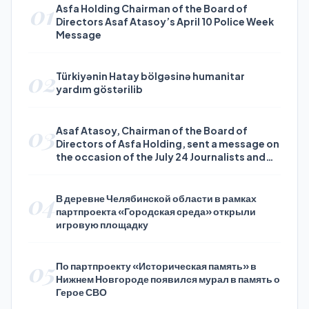
01
Asfa Holding Chairman of the Board of
Directors Asaf Atasoy’s April 10 Police Week
Message
02
Türkiyənin Hatay bölgəsinə humanitar
yardım göstərilib
03
Asaf Atasoy, Chairman of the Board of
Directors of Asfa Holding, sent a message on
the occasion of the July 24 Journalists and
Press Day
04
В деревне Челябинской области в рамках
партпроекта «Городская среда» открыли
игровую площадку
05
По партпроекту «Историческая память» в
Нижнем Новгороде появился мурал в память о
Герое СВО