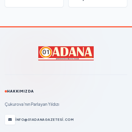
HAKKIMIZDA
Çukurova'nın Parlayan Yıldızı
INFO@01ADANAGAZETESI.COM