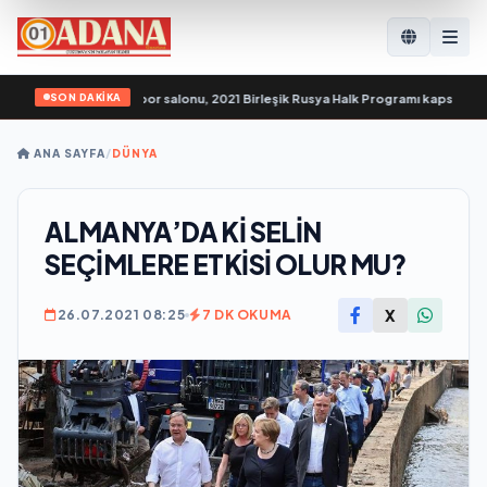
SON DAKİKA
gellilere yönelik spor salonu, 2021 Birleşik Rusya Halk Programı kapsamında Sar
ANA SAYFA
/
DÜNYA
ALMANYA’DA Kİ SELİN
SEÇİMLERE ETKİSİ OLUR MU?
X
26.07.2021 08:25
7 DK OKUMA