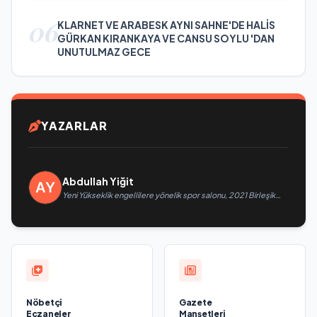
06
KLARNET VE ARABESK AYNI SAHNE'DE HALİS
GÜRKAN KIRANKAYA VE CANSU SOYLU 'DAN
UNUTULMAZ GECE
YAZARLAR
Abdullah Yiğit
Yeni Yükseklik engellilere yönelik spor salonu, 2021 Birleşik
Rusya Halk Programı kapsamında Saratov’da açıldı
Nöbetçi
Gazete
Eczaneler
Manşetleri