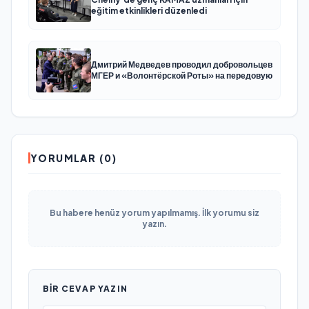
eğitim etkinlikleri düzenledi
Дмитрий Медведев проводил добровольцев
МГЕР и «Волонтёрской Роты» на передовую
YORUMLAR (0)
Bu habere henüz yorum yapılmamış. İlk yorumu siz
yazın.
BIR CEVAP YAZIN