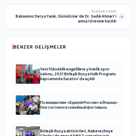
SONRAKI HABER
Bakanımız Derya Yanık, Gümülcine’de Dr. Sadık Ahmet’i
anma törenine katıldı
BENZER GELIŞMELER
Yeni Yükseklik engellilere yönelik spor
salonu, 2021 Birleşik Rusya Halk Programı
kapsamında Saratov’da açıldı
По инициативе «Единой России» в Йошкар-
Оле состоялся семейный фестиваль
Birleşik Rusya aktivistleri, Naberezhnye
Chelny’de genç KAMAZ uzmanları için