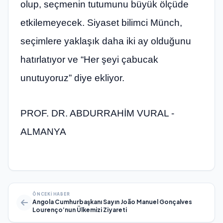
olup, seçmenin tutumunu büyük ölçüde
etkilemeyecek. Siyaset bilimci Münch,
seçimlere yaklaşık daha iki ay olduğunu
hatırlatıyor ve “Her şeyi çabucak
unutuyoruz” diye ekliyor.
PROF. DR. ABDURRAHİM VURAL -
ALMANYA
ÖNCEKI HABER
Angola Cumhurbaşkanı Sayın João Manuel Gonçalves
Lourenço’nun Ülkemizi Ziyareti