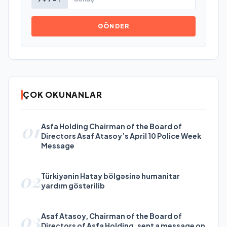
GÖNDER
ÇOK OKUNANLAR
01
Asfa Holding Chairman of the Board of
Directors Asaf Atasoy’s April 10 Police Week
Message
02
Türkiyənin Hatay bölgəsinə humanitar
yardım göstərilib
03
Asaf Atasoy, Chairman of the Board of
Directors of Asfa Holding, sent a message on