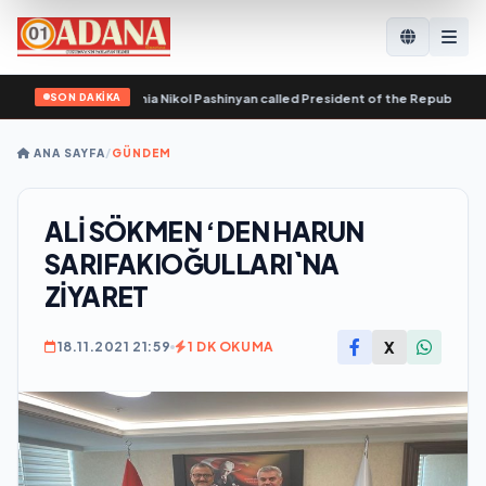
SON DAKİKA
e Republic of Armenia Nikol Pashinyan called President of the Republic of Aze
ANA SAYFA
/
GÜNDEM
ALİ SÖKMEN ‘DEN HARUN
SARIFAKIOĞULLARI`NA
ZİYARET
X
18.11.2021 21:59
1 DK OKUMA