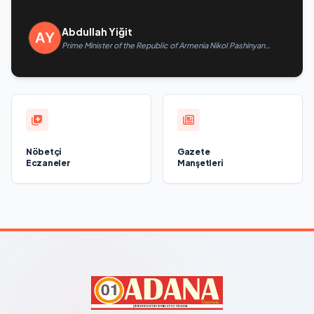
Abdullah Yiğit
Prime Minister of the Republic of Armenia Nikol Pashinyan
called President of the Republic of Azerbaijan Ilham Aliyev
Nöbetçi
Gazete
Eczaneler
Manşetleri