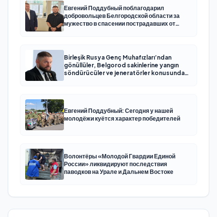
Евгений Поддубный поблагодарил
добровольцев Белгородской области за
мужество в спасении пострадавших от
обстрелов
Birleşik Rusya Genç Muhafızları’ndan
gönüllüler, Belgorod sakinlerine yangın
söndürücüler ve jeneratörler konusunda
yardımcı olacak
Евгений Поддубный: Сегодня у нашей
молодёжи куётся характер победителей
Волонтёры «Молодой Гвардии Единой
России» ликвидируют последствия
паводков на Урале и Дальнем Востоке