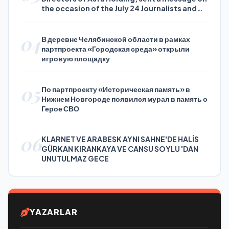
the occasion of the July 24 Journalists and
Press Day
04
В деревне Челябинской области в рамках
партпроекта «Городская среда» открыли
игровую площадку
05
По партпроекту «Историческая память» в
Нижнем Новгороде появился мурал в память о
Герое СВО
06
KLARNET VE ARABESK AYNI SAHNE'DE HALİS
GÜRKAN KIRANKAYA VE CANSU SOYLU 'DAN
UNUTULMAZ GECE
YAZARLAR