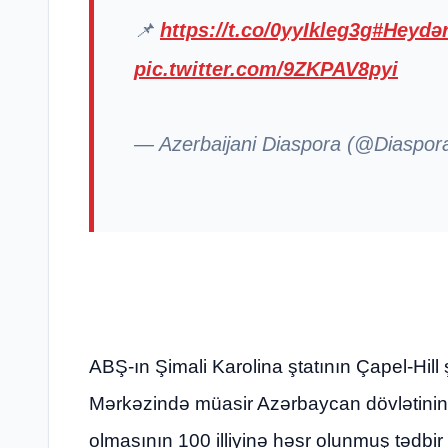
📌
https://t.co/0yyIkleg3g
#Heydər
pic.twitter.com/9ZKPAV8pyi
— Azerbaijani Diaspora (@Diaspo
ABŞ-ın Şimali Karolina ştatının Çapel-Hi
Mərkəzində müasir Azərbaycan dövlətini
olmasının 100 illiyinə həsr olunmuş tədbir k