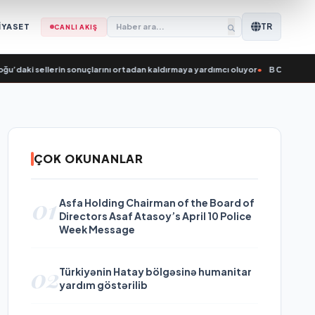
TR
İYASET
CANLI AKIŞ
i sellerin sonuçlarını ortadan kaldırmaya yardımcı oluyor
•
В Саратове по На
ÇOK OKUNANLAR
01
Asfa Holding Chairman of the Board of
Directors Asaf Atasoy’s April 10 Police
Week Message
02
Türkiyənin Hatay bölgəsinə humanitar
yardım göstərilib