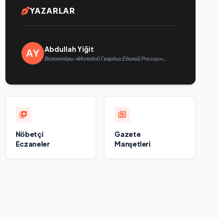
YAZARLAR
Abdullah Yiğit
Волонтёры «Молодой Гвардии Единой России»
ликвидируют последствия паводков на Урале и
Дальнем Востоке
Nöbetçi
Gazete
Eczaneler
Manşetleri