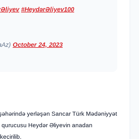
Əliyev
#HeydərƏliyev100
raAz)
October 24, 2023
ll şəhərində yerləşən Sancar Türk Mədəniyyət
n qurucusu Heydər Əliyevin anadan
eçirilib.