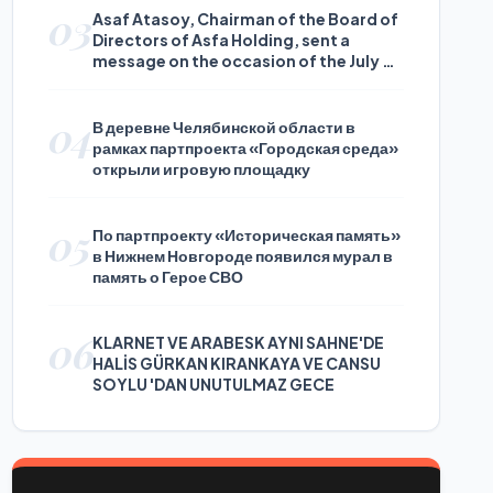
03
Asaf Atasoy, Chairman of the Board of
Directors of Asfa Holding, sent a
message on the occasion of the July 24
Journalists and Press Day
04
В деревне Челябинской области в
рамках партпроекта «Городская среда»
открыли игровую площадку
05
По партпроекту «Историческая память»
в Нижнем Новгороде появился мурал в
память о Герое СВО
06
KLARNET VE ARABESK AYNI SAHNE'DE
HALİS GÜRKAN KIRANKAYA VE CANSU
SOYLU 'DAN UNUTULMAZ GECE