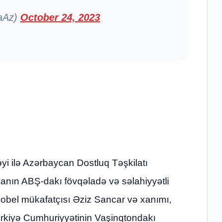
raAz)
October 24, 2023
yi ilə Azərbaycan Dostluq Təşkilatı
canın ABŞ-dakı fövqəladə və səlahiyyətli
 Nobel mükafatçısı Əziz Sancar və xanımı,
rkiyə Cumhuriyyətinin Vaşinqtondakı