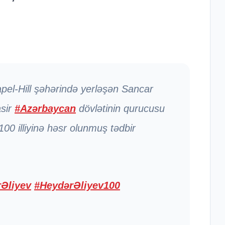
apel-Hill şəhərində yerləşən Sancar
sir
#Azərbaycan
dövlətinin qurucusu
00 illiyinə həsr olunmuş tədbir
Əliyev
#HeydərƏliyev100