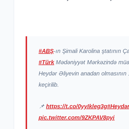
#ABŞ
-ın Şimali Karolina ştatının Ç
#Türk
Mədəniyyət Mərkəzində müa
Heydər Əliyevin anadan olmasının 1
keçirilib.
📌
https://t.co/0yyIkleg3g
#Heydər
pic.twitter.com/9ZKPAV8pyi