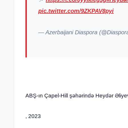
pic.twitter.com/9ZKPAV8pyi
— Azerbaijani Diaspora (@Diaspo
ABŞ-ın Çapel-Hill şəhərində Heydər Əliyevi
, 2023