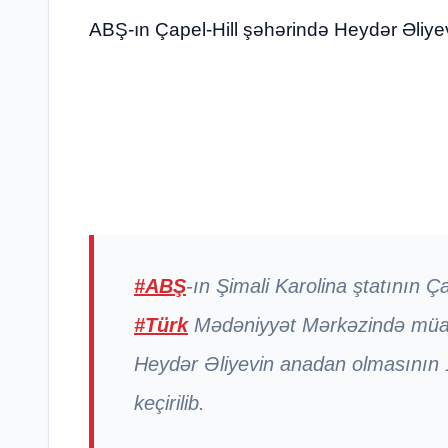
ABŞ-ın Çapel-Hill şəhərində Heydər Əliyevi
#ABŞ
-ın Şimali Karolina ştatının Ç
#Türk
Mədəniyyət Mərkəzində müa
Heydər Əliyevin anadan olmasının 1
keçirilib.