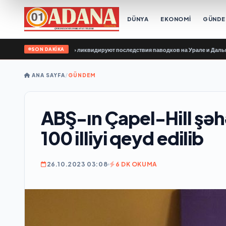
DÜNYA
EKONOMİ
GÜND
SON DAKİKA
ии Единой России» ликвидируют последствия паводков на Урале и Дальнем Во
ANA SAYFA
/
GÜNDEM
ABŞ-ın Çapel-Hill şəh
100 illiyi qeyd edilib
26.10.2023 03:08
6 DK OKUMA