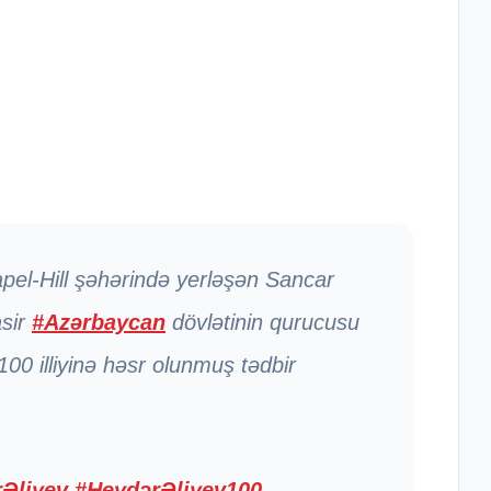
apel-Hill şəhərində yerləşən Sancar
sir
#Azərbaycan
dövlətinin qurucusu
00 illiyinə həsr olunmuş tədbir
Əliyev
#HeydərƏliyev100