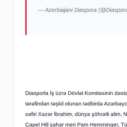
— Azerbaijani Diaspora (@Diaspo
Diasporla İş üzrə Dövlət Komitəsinin dəstə
tərəfindən təşkil olunan tədbirdə Azərbay
səfiri Xəzər İbrahim, dünya şöhrətli alim,
Çapel Hill şəhər meri Pam Hemminger, Tü