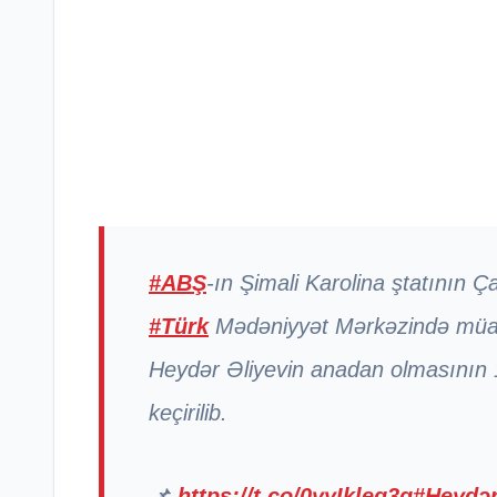
#ABŞ
-ın Şimali Karolina ştatının Ç
#Türk
Mədəniyyət Mərkəzində müa
Heydər Əliyevin anadan olmasının 1
keçirilib.
📌
https://t.co/0yyIkleg3g
#Heydər