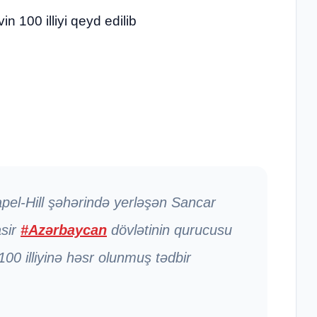
n 100 illiyi qeyd edilib
apel-Hill şəhərində yerləşən Sancar
sir
#Azərbaycan
dövlətinin qurucusu
00 illiyinə həsr olunmuş tədbir