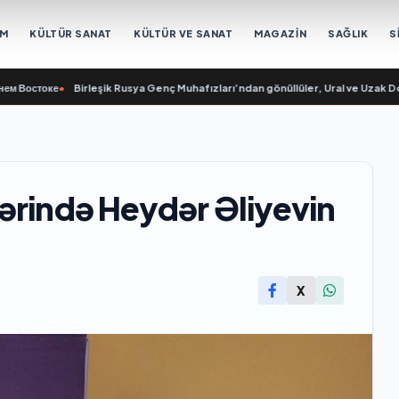
EM
KÜLTÜR SANAT
KÜLTÜR VE SANAT
MAGAZİN
SAĞLIK
S
стоке
•
Birleşik Rusya Genç Muhafızları’ndan gönüllüler, Ural ve Uzak Doğu’dak
ərində Heydər Əliyevin
X