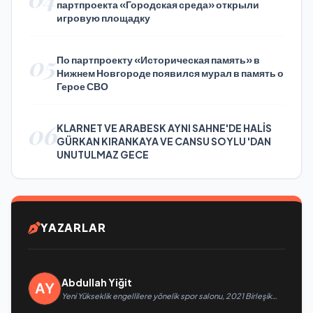
партпроекта «Городская среда» открыли
игровую площадку
05
По партпроекту «Историческая память» в
Нижнем Новгороде появился мурал в память о
Герое СВО
06
KLARNET VE ARABESK AYNI SAHNE'DE HALİS
GÜRKAN KIRANKAYA VE CANSU SOYLU 'DAN
UNUTULMAZ GECE
YAZARLAR
Abdullah Yiğit
Yeni Yükseklik engellilere yönelik spor salonu, 2021 Birleşik
Rusya Halk Programı kapsamında Saratov’da açıldı