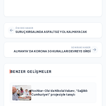
ÖNCEKI HABER
SURUÇ KIRSALINDA ASFALTSIZ YOL KALMAYACAK
SONRAKI HABER
ALMANYA’DA KORONA 3G KURALLARI DEVREYE GİRDİ
BENZER GELIŞMELER
Yoshkar-Ola’da Nikolai Valuev, “Sağlıklı
Cumhuriyet” projesiyle tanıştı