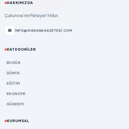
HAKKIMIZDA
Çukurova'nın Parlayan Yıldızı
INFO@01ADANAGAZETESI.COM
KATEGORILER
BUGÜN
DÜNYA
EĞİTİM
EKONOMİ
GÜNDEM
KURUMSAL