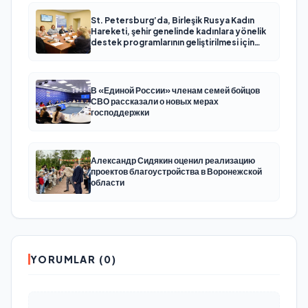
St. Petersburg’da, Birleşik Rusya Kadın
Hareketi, şehir genelinde kadınlara yönelik
destek programlarının geliştirilmesi için
öneriler hazırladı
В «Единой России» членам семей бойцов
СВО рассказали о новых мерах
господдержки
Александр Сидякин оценил реализацию
проектов благоустройства в Воронежской
области
YORUMLAR (0)