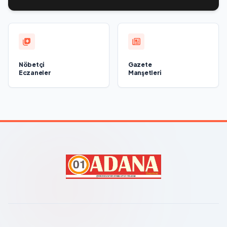
Nöbetçi
Gazete
Eczaneler
Manşetleri