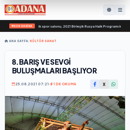
SON DAKİKA
lik engellilere yönelik spor salonu, 2021 Birleşik Rusya Halk Programı kapsamı
ANA SAYFA
/
KÜLTÜR SANAT
8.BARIŞ VE SEVGİ
BULUŞMALARI BAŞLIYOR
X
25.08.2021 07:21
1 DK OKUMA