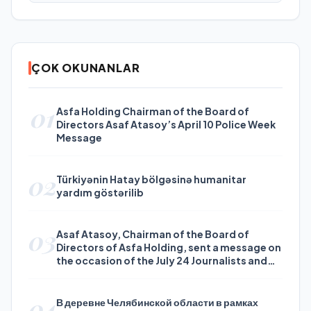
ÇOK OKUNANLAR
01
Asfa Holding Chairman of the Board of
Directors Asaf Atasoy’s April 10 Police Week
Message
02
Türkiyənin Hatay bölgəsinə humanitar
yardım göstərilib
03
Asaf Atasoy, Chairman of the Board of
Directors of Asfa Holding, sent a message on
the occasion of the July 24 Journalists and
Press Day
04
В деревне Челябинской области в рамках