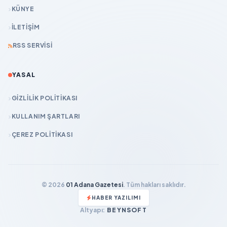
KÜNYE
İLETIŞIM
RSS SERVISI
YASAL
GIZLILIK POLITIKASI
KULLANIM ŞARTLARI
ÇEREZ POLITIKASI
© 2026
01 Adana Gazetesi
. Tüm hakları saklıdır.
HABER YAZILIMI
Altyapı:
BEYNSOFT