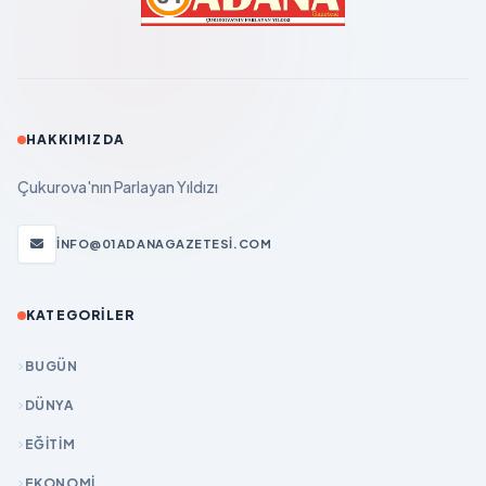
HAKKIMIZDA
Çukurova'nın Parlayan Yıldızı
INFO@01ADANAGAZETESI.COM
KATEGORILER
BUGÜN
DÜNYA
EĞİTİM
EKONOMİ