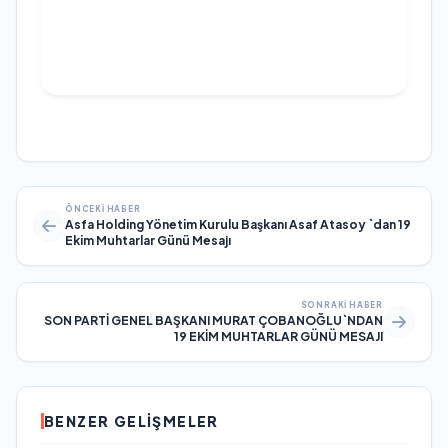
ÖNCEKI HABER
Asfa Holding Yönetim Kurulu Başkanı Asaf Atasoy `dan 19
Ekim Muhtarlar Günü Mesajı
SONRAKI HABER
SON PARTİ GENEL BAŞKANI MURAT ÇOBANOĞLU`NDAN
19 EKİM MUHTARLAR GÜNÜ MESAJI
BENZER GELIŞMELER