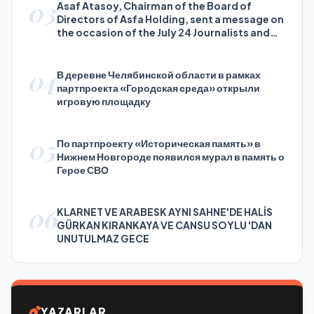
03
Asaf Atasoy, Chairman of the Board of
Directors of Asfa Holding, sent a message on
the occasion of the July 24 Journalists and
Press Day
04
В деревне Челябинской области в рамках
партпроекта «Городская среда» открыли
игровую площадку
05
По партпроекту «Историческая память» в
Нижнем Новгороде появился мурал в память о
Герое СВО
06
KLARNET VE ARABESK AYNI SAHNE'DE HALİS
GÜRKAN KIRANKAYA VE CANSU SOYLU 'DAN
UNUTULMAZ GECE
YAZARLAR