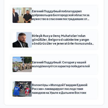
Евгений Поддубный поблагодарил
добровольцев Белгородской области за
мужество в спасении пострадавших от
обстрелов
Birleşik Rusya Genç Muhafızları’ndan
gönüllüler, Belgorod sakinlerine yangın
söndürücüler ve jeneratörler konusunda
yardımcı olacak
Евгений Поддубный: Сегодня у нашей
молодёжи куётся характер победителей
Волонтёры «Молодой Гвардии Единой
России» ликвидируют последствия
паводков на Урале и Дальнем Востоке