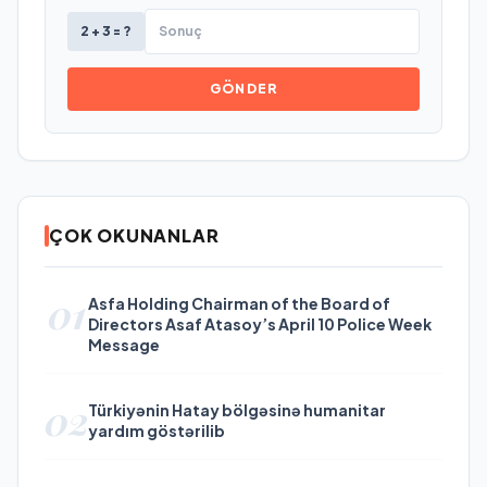
2 + 3 = ?
GÖNDER
ÇOK OKUNANLAR
01
Asfa Holding Chairman of the Board of
Directors Asaf Atasoy’s April 10 Police Week
Message
02
Türkiyənin Hatay bölgəsinə humanitar
yardım göstərilib