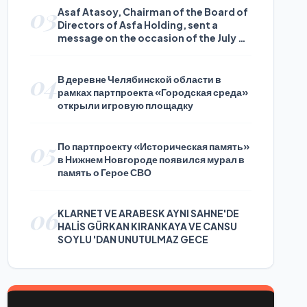
03
Asaf Atasoy, Chairman of the Board of
Directors of Asfa Holding, sent a
message on the occasion of the July 24
Journalists and Press Day
04
В деревне Челябинской области в
рамках партпроекта «Городская среда»
открыли игровую площадку
05
По партпроекту «Историческая память»
в Нижнем Новгороде появился мурал в
память о Герое СВО
06
KLARNET VE ARABESK AYNI SAHNE'DE
HALİS GÜRKAN KIRANKAYA VE CANSU
SOYLU 'DAN UNUTULMAZ GECE