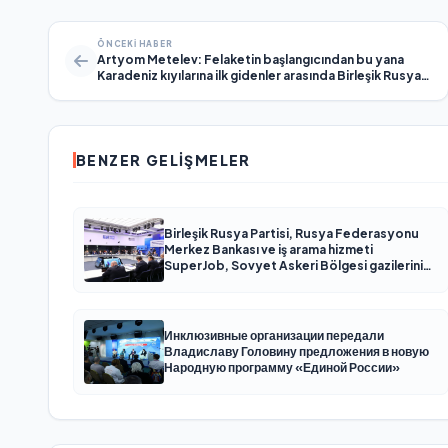
ÖNCEKI HABER
Artyom Metelev: Felaketin başlangıcından bu yana
Karadeniz kıyılarına ilk gidenler arasında Birleşik Rusya
ve MGER gönüllüleri vardı
BENZER GELIŞMELER
Birleşik Rusya Partisi, Rusya Federasyonu
Merkez Bankası ve iş arama hizmeti
SuperJob, Sovyet Askeri Bölgesi gazilerinin
istihdamı için Rusya’da ilk uzmanlaşmış
platformu oluşturacak
Инклюзивные организации передали
Владиславу Головину предложения в новую
Народную программу «Единой России»