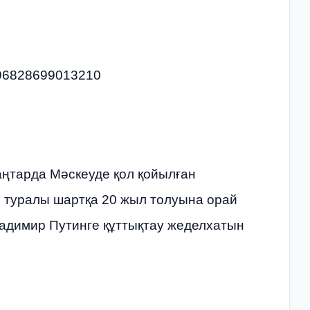
0496828699013210
ңтарда Мәскеуде қол қойылған
ы туралы шартқа 20 жыл толуына орай
адимир Путинге құттықтау жеделхатын