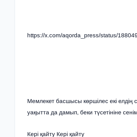
https://x.com/aqorda_press/status/188
Мемлекет басшысы көршілес екі елдің
уақытта да дамып, беки түсетініне сенім 
Кері қайту Кері қайту