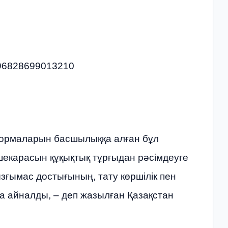
0496828699013210
нормаларын басшылыққа алған бұл
 шекарасын құқықтық тұрғыдан рәсімдеуге
ызғымас достығының, тату көршілік пен
 айналды, – деп жазылған Қазақстан