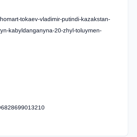
homart-tokaev-vladimir-putindi-kazakstan-
ttyn-kabyldanganyna-20-zhyl-toluymen-
0496828699013210