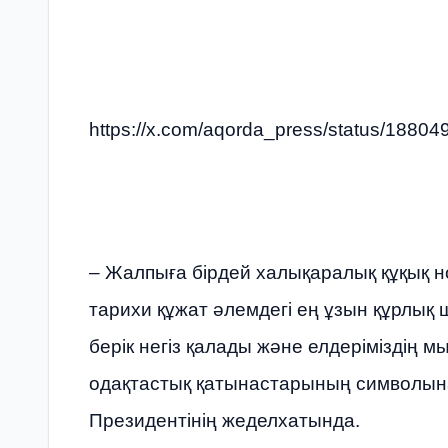
https://x.com/aqorda_press/status/188
– Жалпыға бірдей халықаралық құқық 
тарихи құжат әлемдегі ең ұзын құрлық
берік негіз қалады және елдеріміздің м
одақтастық қатынастарының символына
Президентінің жеделхатында.