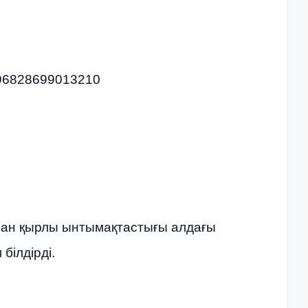
0496828699013210
 сан қырлы ынтымақтастығы алдағы
білдірді.