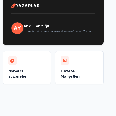
YAZARLAR
Abdullah Yiğit
В штабе общественной поддержки «Единой России»
в Казани открылась выставка философской
живописи
Nöbetçi
Gazete
Eczaneler
Manşetleri