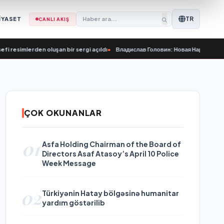
TR
İYASET
CANLI AKIŞ
rden oluşan bir sergi açıldı
•
Владислав Головин: Новая Народная программа 
ÇOK OKUNANLAR
01
Asfa Holding Chairman of the Board of
Directors Asaf Atasoy’s April 10 Police
Week Message
02
Türkiyənin Hatay bölgəsinə humanitar
yardım göstərilib