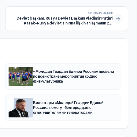
SONRAKI HABER
Devlet başkanı, Rusya Devlet Başkanı Vladimir Putin’i
Kazak-Rusya devlet sınırına ilişkin anlaşmanın 20.
yıldönümü dolayısıyla tebrik etti
«Молодая Гвардия Единой России» провела
по всей стране мероприятия ко Дню
физкультурника
Волонтёры «Молодой Гвардии Единой
России» помогут белгородцам с
огнетушителями и генераторами