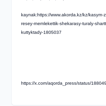
kaynak:https://www.akorda.kz/kz/kasym-z
resey-memlekettik-shekarasy-turaly-shar
kuttyktady-1805037
https://x.com/aqorda_press/status/188