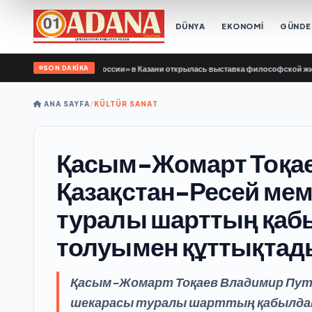
DÜNYA
EKONOMİ
GÜND
SON DAKİKA
держки «Единой России» в Казани открылась выставка философской живописи
•
ANA SAYFA
/
KÜLTÜR SANAT
Қасым-Жомарт Тоқае
Қазақстан-Ресей мем
туралы шарттың қаб
толуымен құттықтад
Қасым-Жомарт Тоқаев Владимир Пут
шекарасы туралы шарттың қабылда