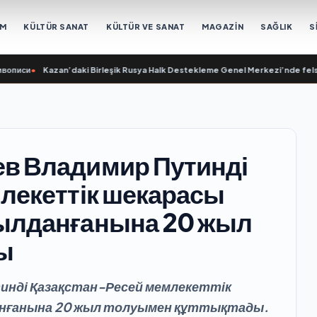
EM
KÜLTÜR SANAT
KÜLTÜR VE SANAT
MAGAZİN
SAĞLIK
S
Kazan’daki Birleşik Rusya Halk Destekleme Genel Merkezi’nde felsefi resimle
в Владимир Путинді
лекеттік шекарасы
ылданғанына 20 жыл
ы
инді Қазақстан-Ресей мемлекеттік
нғанына 20 жыл толуымен құттықтады.