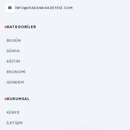
INFO@01ADANAGAZETESI.COM
KATEGORILER
BUGÜN
DÜNYA
EĞİTİM
EKONOMİ
GÜNDEM
KURUMSAL
KÜNYE
İLETIŞIM