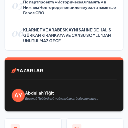
05
По партпроекту «Историческая память» в
Нижнем Новгороде появился мурал в память о
Герое СВО
06
KLARNET VE ARABESK AYNI SAHNE'DE HALİS
GÜRKAN KIRANKAYA VE CANSU SOYLU 'DAN
UNUTULMAZ GECE
YAZARLAR
Abdullah Yiğit
Евгений Поддубный поблагодарил добровольцев
Белгородской области за мужество в спасении
пострадавших от обстрелов