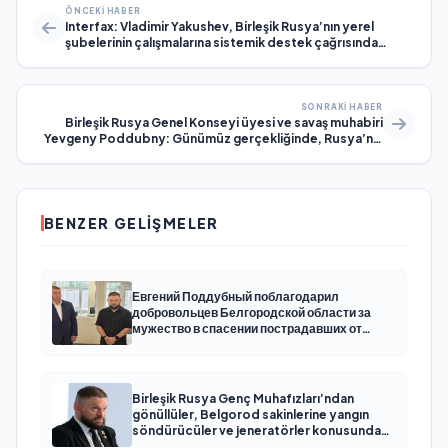
ÖNCEKI HABER
Interfax: Vladimir Yakushev, Birleşik Rusya’nın yerel
şubelerinin çalışmalarına sistemik destek çağrısında
bulundu
SONRAKI HABER
Birleşik Rusya Genel Konseyi üyesi ve savaş muhabiri
Yevgeny Poddubny: Günümüz gerçekliğinde, Rusya’nın
dijital egemenliği, yeni bir teknolojik sıçramaya katılma
girişimidir
BENZER GELIŞMELER
Евгений Поддубный поблагодарил
добровольцев Белгородской области за
мужество в спасении пострадавших от
обстрелов
Birleşik Rusya Genç Muhafızları’ndan
gönüllüler, Belgorod sakinlerine yangın
söndürücüler ve jeneratörler konusunda
yardımcı olacak