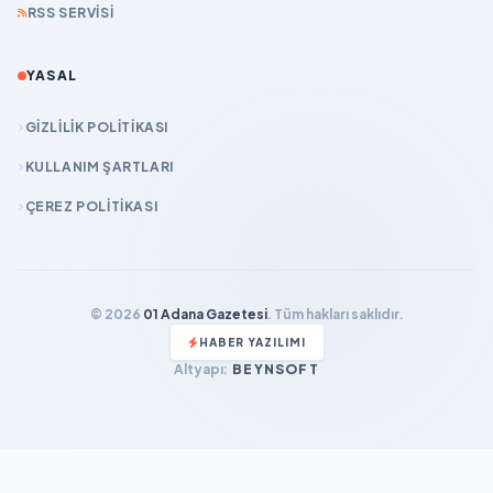
RSS SERVISI
YASAL
GIZLILIK POLITIKASI
KULLANIM ŞARTLARI
ÇEREZ POLITIKASI
© 2026
01 Adana Gazetesi
. Tüm hakları saklıdır.
HABER YAZILIMI
Altyapı:
BEYNSOFT