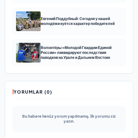
Евгений Поддубный: Сегодня у нашей
молодёжи куётся характер победителей
Волонтёры «Молодой Гвардии Единой
России» ликвидируют последствия
паводков на Урале и Дальнем Востоке
YORUMLAR (0)
Bu habere henüz yorum yapılmamış. İlk yorumu siz
yazın.