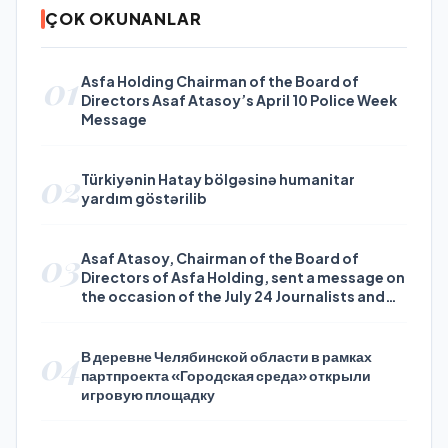
ÇOK OKUNANLAR
01
Asfa Holding Chairman of the Board of
Directors Asaf Atasoy’s April 10 Police Week
Message
02
Türkiyənin Hatay bölgəsinə humanitar
yardım göstərilib
03
Asaf Atasoy, Chairman of the Board of
Directors of Asfa Holding, sent a message on
the occasion of the July 24 Journalists and
Press Day
04
В деревне Челябинской области в рамках
партпроекта «Городская среда» открыли
игровую площадку