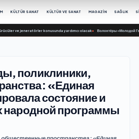
EM
KÜLTÜR SANAT
KÜLTÜR VE SANAT
MAGAZİN
SAĞLIK
S
üler ve jeneratörler konusunda yardımcı olacak
•
Волонтёры «Молодой Гвардии
ды, поликлиники,
ранства: «Единая
ровала состояние и
ах народной программы
, общественные пространства: «Единая