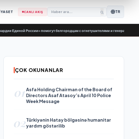
TR
İYASET
CANLI AKIŞ
 Единой России» помогут белгородцам с огнетушителями и генераторами
•
Ev
ÇOK OKUNANLAR
01
Asfa Holding Chairman of the Board of
Directors Asaf Atasoy’s April 10 Police
Week Message
02
Türkiyənin Hatay bölgəsinə humanitar
yardım göstərilib