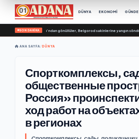
DÜNYA
EKONOMİ
GÜND
SON DAKİKA
Rusya Genç Muhafızları’ndan gönüllüler, Belgorod sakinlerine yangın söndürüc
ANA SAYFA
/
DÜNYA
Спорткомплексы, са
общественные прост
Россия» проинспекти
ход работ на объект
в регионах
Спорткомплексы, сады, поликлиники