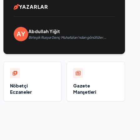
YAZARLAR
Abdullah Yiğit
Birleşik Rusya Genç Muhafızları’ndan gönüllüler,
Belgorod sakinlerine yangın söndürücüler ve
jeneratörler konusunda yardımcı olacak
Nöbetçi
Gazete
Eczaneler
Manşetleri