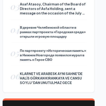
03
Asaf Atasoy, Chairman of the Board of
Directors of Asfa Holding, sent a
message on the occasion of the July 24
Journalists and Press Day
04
В деревне Челябинской области в
рамках партпроекта «Городская среда»
открыли игровую площадку
05
По партпроекту «Историческая память»
в Нижнем Новгороде появился мурал в
память о Герое СВО
06
KLARNET VE ARABESK AYNI SAHNE'DE
HALİS GÜRKAN KIRANKAYA VE CANSU
SOYLU 'DAN UNUTULMAZ GECE