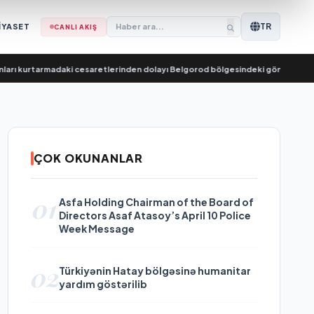
TR
İYASET
CANLI AKIŞ
armadaki cesaretlerinden dolayı Belgorod bölgesindeki gönüllülere teşekkü
ÇOK OKUNANLAR
01
Asfa Holding Chairman of the Board of
Directors Asaf Atasoy’s April 10 Police
Week Message
02
Türkiyənin Hatay bölgəsinə humanitar
yardım göstərilib