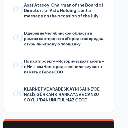
03
Asaf Atasoy, Chairman of the Board of
Directors of Asfa Holding, sent a
message on the occasion of the July 24
Journalists and Press Day
04
В деревне Челябинской области в
рамках партпроекта «Городская среда»
открыли игровую площадку
05
По партпроекту «Историческая память»
в Нижнем Новгороде появился мурал в
память о Герое СВО
06
KLARNET VE ARABESK AYNI SAHNE'DE
HALİS GÜRKAN KIRANKAYA VE CANSU
SOYLU 'DAN UNUTULMAZ GECE