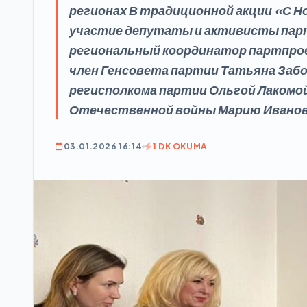
регионах В традиционной акции «С 
участие депутаты и активисты пар
региональный координатор партпрое
член Генсовета партии Татьяна Заб
регисполкома партии Ольгой Лакомо
Отечественной войны Марию Иванов
03.01.2026 16:14
1 DK OKUMA