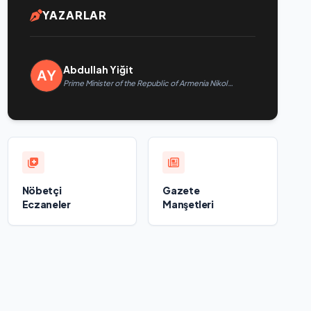
YAZARLAR
Abdullah Yiğit
Prime Minister of the Republic of Armenia Nikol
Pashinyan called President of the Republic of
Azerbaijan Ilham Aliyev
Nöbetçi
Gazete
Eczaneler
Manşetleri