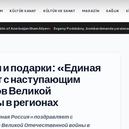
EM
KÜLTÜR SANAT
KÜLTÜR VE SANAT
MAGAZİN
SAĞLIK
S
zerbaijan Ilham Aliyev
•
Evgeny Poddubny, bombardımanda yaralananları kurt
 и подарки: «Единая
т с наступающим
ов Великой
 в регионах
иная Россия» поздравляет с
 Великой Отечественной войны в