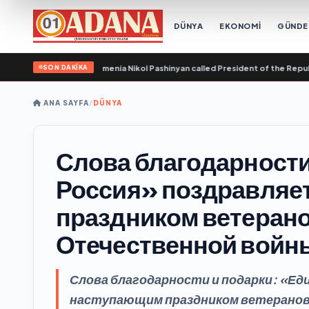
DÜNYA
EKONOMİ
GÜND
SON DAKİKA
the Republic of Armenia Nikol Pashinyan called President of the Republic of A
ANA SAYFA
/
DÜNYA
Слова благодарности
Россия» поздравляе
праздником ветеран
Отечественной войны
Слова благодарности и подарки: «Ед
наступающим праздником ветеранов