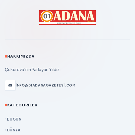
HAKKIMIZDA
Çukurova'nın Parlayan Yıldızı
INFO@01ADANAGAZETESI.COM
KATEGORILER
BUGÜN
DÜNYA