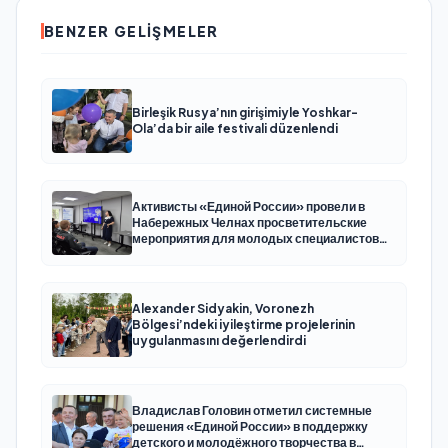
BENZER GELIŞMELER
Birleşik Rusya’nın girişimiyle Yoshkar-
Ola’da bir aile festivali düzenlendi
Активисты «Единой России» провели в
Набережных Челнах просветительские
мероприятия для молодых специалистов
КАМАЗа
Alexander Sidyakin, Voronezh
Bölgesi’ndeki iyileştirme projelerinin
uygulanmasını değerlendirdi
Владислав Головин отметил системные
решения «Единой России» в поддержку
детского и молодёжного творчества в