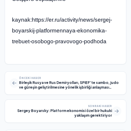
kaynak:https://er.ru/activity/news/sergej-
boyarskij-platformennaya-ekonomika-
trebuet-osobogo-pravovogo-podhoda
ÖNCEKI HABER
Birleşik Rusya ve Rus Demiryolları, SPIEF’te sambo, judo
ve güreşin geliştirilmesine yönelik işbirliği anlaşması
imzaladı
SONRAKI HABER
Sergey Boyarsky: Platform ekonomisi özel bir hukuki
yaklaşım gerektiriyor