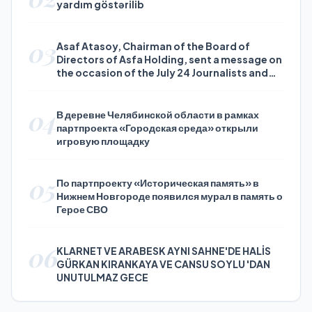
yardım göstərilib
03
Asaf Atasoy, Chairman of the Board of
Directors of Asfa Holding, sent a message on
the occasion of the July 24 Journalists and
Press Day
04
В деревне Челябинской области в рамках
партпроекта «Городская среда» открыли
игровую площадку
05
По партпроекту «Историческая память» в
Нижнем Новгороде появился мурал в память о
Герое СВО
06
KLARNET VE ARABESK AYNI SAHNE'DE HALİS
GÜRKAN KIRANKAYA VE CANSU SOYLU 'DAN
UNUTULMAZ GECE