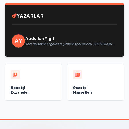
YAZARLAR
Abdullah Yiğit
Yeni Yükseklik engellilere yönelik spor salonu, 2021 Birleşik
Rusya Halk Programı kapsamında Saratov’da açıldı
Nöbetçi
Gazete
Eczaneler
Manşetleri