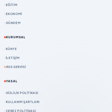
EĞİTİM
EKONOMİ
GÜNDEM
KURUMSAL
KÜNYE
İLETIŞIM
RSS SERVISI
YASAL
GIZLILIK POLITIKASI
KULLANIM ŞARTLARI
ÇEREZ POLITIKASI