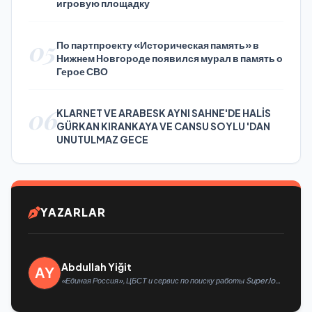
игровую площадку
05
По партпроекту «Историческая память» в
Нижнем Новгороде появился мурал в память о
Герое СВО
06
KLARNET VE ARABESK AYNI SAHNE'DE HALİS
GÜRKAN KIRANKAYA VE CANSU SOYLU 'DAN
UNUTULMAZ GECE
YAZARLAR
Abdullah Yiğit
«Единая Россия», ЦБСТ и сервис по поиску работы SuperJob
создадут первую в России специализированную платформу
для трудоустройства ветеранов СВО