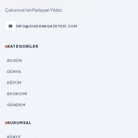
Çukurova'nın Parlayan Yıldızı
INFO@01ADANAGAZETESI.COM
KATEGORILER
BUGÜN
DÜNYA
EĞİTİM
EKONOMİ
GÜNDEM
KURUMSAL
KÜNYE