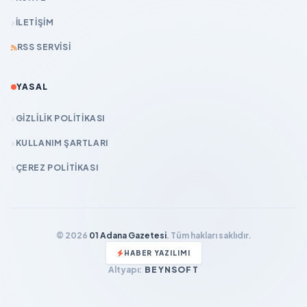
İLETIŞIM
RSS SERVISI
YASAL
GIZLILIK POLITIKASI
KULLANIM ŞARTLARI
ÇEREZ POLITIKASI
© 2026
01 Adana Gazetesi
. Tüm hakları saklıdır.
HABER YAZILIMI
Altyapı:
BEYNSOFT