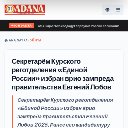
SON DAKİKA
ервис по поиску работы SuperJob создадут первую в России специализированн
ANA SAYFA
/
DÜNYA
Секретарём Курского
реготделения «Единой
России» избран врио зампреда
правительства Евгений Лобов
Секретарём Курского реготделения
«Единой России» избран врио
зампреда правительства Евгений
Лобов 2025, Ранее его кандидатуру