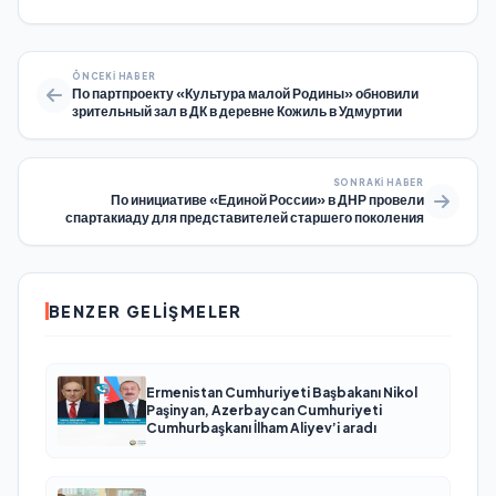
ÖNCEKI HABER
По партпроекту «Культура малой Родины» обновили
зрительный зал в ДК в деревне Кожиль в Удмуртии
SONRAKI HABER
По инициативе «Единой России» в ДНР провели
спартакиаду для представителей старшего поколения
BENZER GELIŞMELER
Ermenistan Cumhuriyeti Başbakanı Nikol
Paşinyan, Azerbaycan Cumhuriyeti
Cumhurbaşkanı İlham Aliyev’i aradı