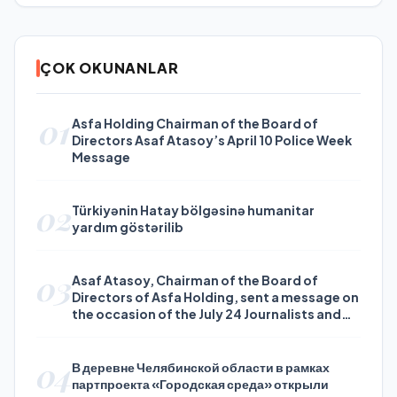
ÇOK OKUNANLAR
01
Asfa Holding Chairman of the Board of
Directors Asaf Atasoy’s April 10 Police Week
Message
02
Türkiyənin Hatay bölgəsinə humanitar
yardım göstərilib
03
Asaf Atasoy, Chairman of the Board of
Directors of Asfa Holding, sent a message on
the occasion of the July 24 Journalists and
Press Day
04
В деревне Челябинской области в рамках
партпроекта «Городская среда» открыли