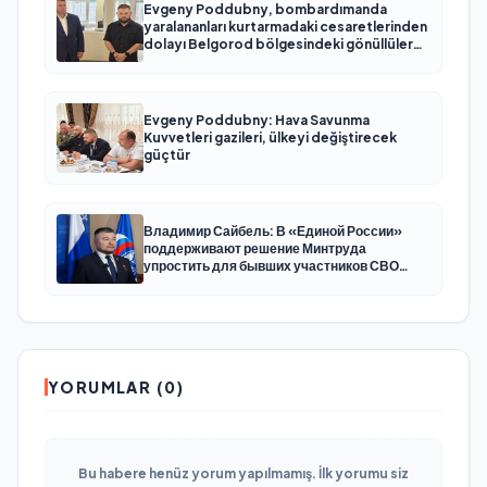
Evgeny Poddubny, bombardımanda
yaralananları kurtarmadaki cesaretlerinden
dolayı Belgorod bölgesindeki gönüllülere
teşekkür etti
Evgeny Poddubny: Hava Savunma
Kuvvetleri gazileri, ülkeyi değiştirecek
güçtür
Владимир Сайбель: В «Единой России»
поддерживают решение Минтруда
упростить для бывших участников СВО
получение соцконтракта
YORUMLAR (0)
Bu habere henüz yorum yapılmamış. İlk yorumu siz