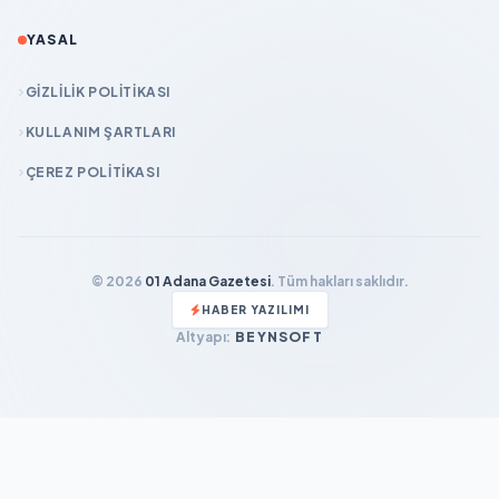
YASAL
GIZLILIK POLITIKASI
KULLANIM ŞARTLARI
ÇEREZ POLITIKASI
© 2026
01 Adana Gazetesi
. Tüm hakları saklıdır.
HABER YAZILIMI
Altyapı:
BEYNSOFT