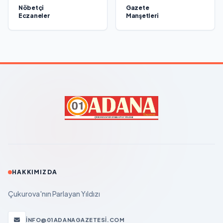
Nöbetçi
Gazete
Eczaneler
Manşetleri
HAKKIMIZDA
Çukurova'nın Parlayan Yıldızı
INFO@01ADANAGAZETESI.COM