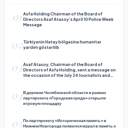
01
Asfa Holding Chairman of the Board of
Directors Asaf Atasoy’s April 10 Police Week
Message
02
Türkiyənin Hatay bölgəsinə humanitar
yardım göstərilib
03
Asaf Atasoy, Chairman of the Board of
Directors of Asfa Holding, sent a message on
the occasion of the July 24 Journalists and
Press Day
04
В деревне Челябинской области в рамках
партпроекта «Городская среда» открыли
игровую площадку
05
По партпроекту «Историческая память» в
Нижнем Новгороде появился мурал в память о