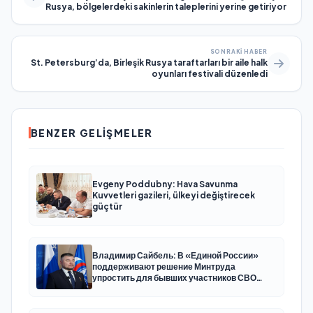
Rusya, bölgelerdeki sakinlerin taleplerini yerine getiriyor
SONRAKI HABER
St. Petersburg’da, Birleşik Rusya taraftarları bir aile halk
oyunları festivali düzenledi
BENZER GELIŞMELER
Evgeny Poddubny: Hava Savunma
Kuvvetleri gazileri, ülkeyi değiştirecek
güçtür
Владимир Сайбель: В «Единой России»
поддерживают решение Минтруда
упростить для бывших участников СВО
получение соцконтракта