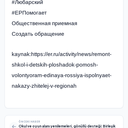
#Любарский
#ЕРПомогает
Общественная приемная
Создать обращение
kaynak:https://er.ru/activity/news/remont-
shkol-i-detskih-ploshadok-pomosh-
volontyoram-edinaya-rossiya-ispolnyaet-
nakazy-zhitelej-v-regionah
ÖNCEKI HABER
Okul ve oyun alanı yenilemeleri, gönüllü desteği: Birleşik