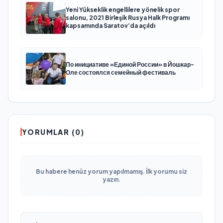
Yeni Yükseklik engellilere yönelik spor
salonu, 2021 Birleşik Rusya Halk Programı
kapsamında Saratov’da açıldı
По инициативе «Единой России» в Йошкар-
Оле состоялся семейный фестиваль
YORUMLAR (0)
Bu habere henüz yorum yapılmamış. İlk yorumu siz
yazın.