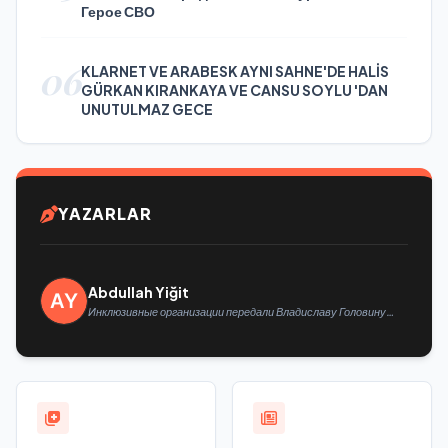
Герое СВО
06
KLARNET VE ARABESK AYNI SAHNE'DE HALİS
GÜRKAN KIRANKAYA VE CANSU SOYLU 'DAN
UNUTULMAZ GECE
YAZARLAR
Abdullah Yiğit
Инклюзивные организации передали Владиславу Головину
предложения в новую Народную программу «Единой России»