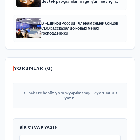
destek programlarının geliştirilmesi için
öneriler hazırladı
В «Единой России» членам семей бойцов
СВО рассказали о новых мерах
господдержки
YORUMLAR (0)
Bu habere henüz yorum yapılmamış. İlk yorumu siz
yazın.
BIR CEVAP YAZIN