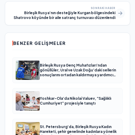
SONRAKI HABER
Birleşik Rusya’nın desteğiyle Kurgan bölgesindeki
Shatrovo köyünde bir aile satranç turnuvası düzenlendi
BENZER GELIŞMELER
Birleşik Rusya Genç Muhafızları’ndan
gönüllüler, Ural ve Uzak Doğu’daki sellerin
sonuçlarını ortadan kaldırmaya yardımcı
oluyor
Yoshkar-Ola’da Nikolai Valuev, “Sağlıklı
Cumhuriyet” projesiyle tanıştı
St. Petersburg’da, Birleşik Rusya Kadın
Hareketi, şehir genelinde kadınlara yönelik