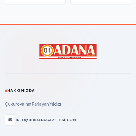
HAKKIMIZDA
Çukurova'nın Parlayan Yıldızı
INFO@01ADANAGAZETESI.COM