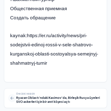
Общественная приемная
Создать обращение
kaynak:https://er.ru/activity/news/pri-
sodejstvii-edinoj-rossii-v-sele-shatrovo-
kurganskoj-oblasti-sostoyalsya-semejnyj-
shahmatnyj-turnir
ÖNCEKI HABER
Ryazan Oblastı’ndaki Kasimov’da, Birleşik Rusya üyeleri
SVO askerleri için bir anıt köşesi açtı