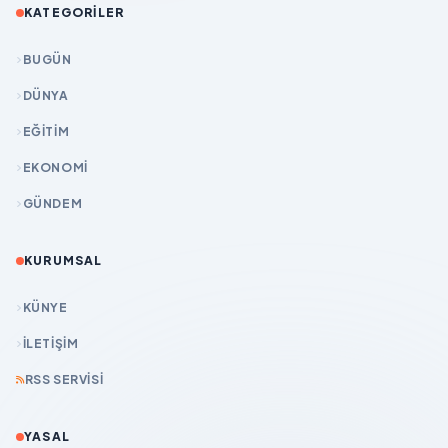
KATEGORILER
BUGÜN
DÜNYA
EĞİTİM
EKONOMİ
GÜNDEM
KURUMSAL
KÜNYE
İLETIŞIM
RSS SERVISI
YASAL