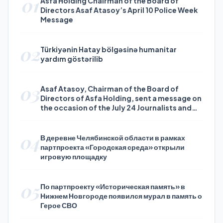
01
Asfa Holding Chairman of the Board of
Directors Asaf Atasoy’s April 10 Police Week
Message
02
Türkiyənin Hatay bölgəsinə humanitar
yardım göstərilib
03
Asaf Atasoy, Chairman of the Board of
Directors of Asfa Holding, sent a message on
the occasion of the July 24 Journalists and
Press Day
04
В деревне Челябинской области в рамках
партпроекта «Городская среда» открыли
игровую площадку
05
По партпроекту «Историческая память» в
Нижнем Новгороде появился мурал в память о
Герое СВО