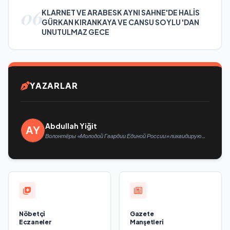
06
KLARNET VE ARABESK AYNI SAHNE'DE HALİS
GÜRKAN KIRANKAYA VE CANSU SOYLU 'DAN
UNUTULMAZ GECE
YAZARLAR
Abdullah Yiğit
Волонтёры «Молодой Гвардии Единой России» ликвидируют
последствия паводков на Урале и Дальнем Востоке
Nöbetçi
Gazete
Eczaneler
Manşetleri