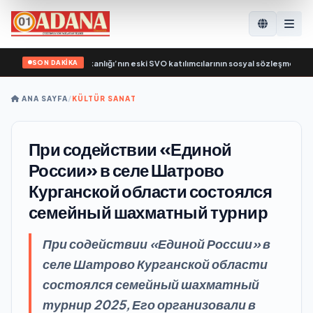
SON DAKİKA
k Rusya, Çalışma Bakanlığı’nın eski SVO katılımcılarının sosyal sözleşme edinme
ANA SAYFA
/
KÜLTÜR SANAT
При содействии «Единой
России» в селе Шатрово
Курганской области состоялся
семейный шахматный турнир
При содействии «Единой России» в
селе Шатрово Курганской области
состоялся семейный шахматный
турнир 2025, Его организовали в