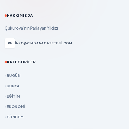
HAKKIMIZDA
Çukurova'nın Parlayan Yıldızı
INFO@01ADANAGAZETESI.COM
KATEGORILER
BUGÜN
DÜNYA
EĞİTİM
EKONOMİ
GÜNDEM