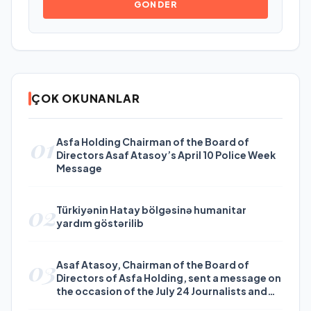
GÖNDER
ÇOK OKUNANLAR
01
Asfa Holding Chairman of the Board of
Directors Asaf Atasoy’s April 10 Police Week
Message
02
Türkiyənin Hatay bölgəsinə humanitar
yardım göstərilib
03
Asaf Atasoy, Chairman of the Board of
Directors of Asfa Holding, sent a message on
the occasion of the July 24 Journalists and
Press Day