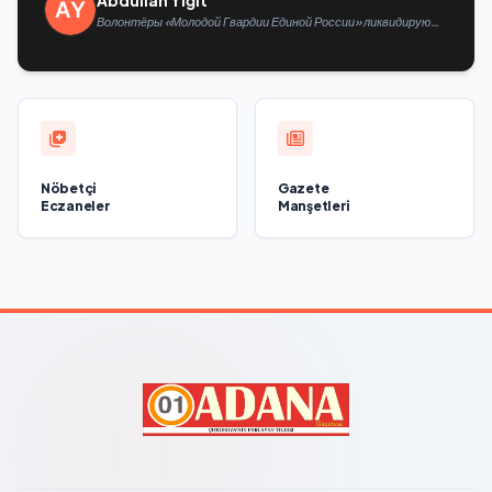
Abdullah Yiğit
Волонтёры «Молодой Гвардии Единой России» ликвидируют
последствия паводков на Урале и Дальнем Востоке
Nöbetçi
Gazete
Eczaneler
Manşetleri