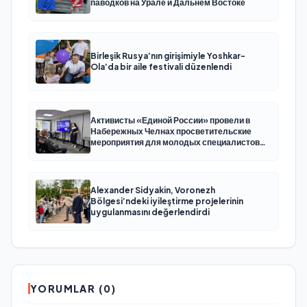
паводков на Урале и Дальнем Востоке
Birleşik Rusya’nın girişimiyle Yoshkar-
Ola’da bir aile festivali düzenlendi
Активисты «Единой России» провели в
Набережных Челнах просветительские
мероприятия для молодых специалистов
КАМАЗа
Alexander Sidyakin, Voronezh
Bölgesi’ndeki iyileştirme projelerinin
uygulanmasını değerlendirdi
YORUMLAR (0)