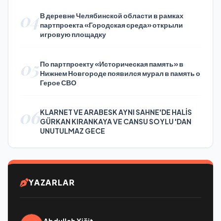
04
В деревне Челябинской области в рамках
партпроекта «Городская среда» открыли
игровую площадку
05
По партпроекту «Историческая память» в
Нижнем Новгороде появился мурал в память о
Герое СВО
06
KLARNET VE ARABESK AYNI SAHNE'DE HALİS
GÜRKAN KIRANKAYA VE CANSU SOYLU 'DAN
UNUTULMAZ GECE
YAZARLAR