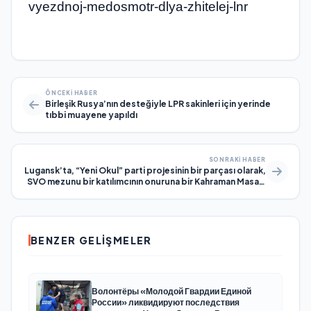
vyezdnoj-medosmotr-dlya-zhitelej-lnr
ÖNCEKI HABER
Birleşik Rusya’nın desteğiyle LPR sakinleri için yerinde
tıbbi muayene yapıldı
SONRAKI HABER
Lugansk’ta, “Yeni Okul” parti projesinin bir parçası olarak,
SVO mezunu bir katılımcının onuruna bir Kahraman Masası
açıldı.
BENZER GELIŞMELER
Волонтёры «Молодой Гвардии Единой
России» ликвидируют последствия