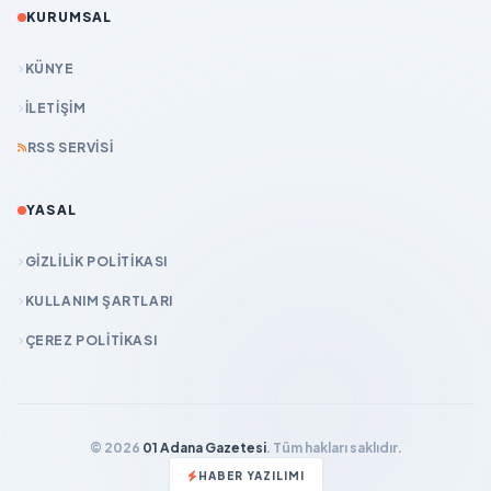
KURUMSAL
KÜNYE
İLETIŞIM
RSS SERVISI
YASAL
GIZLILIK POLITIKASI
KULLANIM ŞARTLARI
ÇEREZ POLITIKASI
© 2026
01 Adana Gazetesi
. Tüm hakları saklıdır.
HABER YAZILIMI