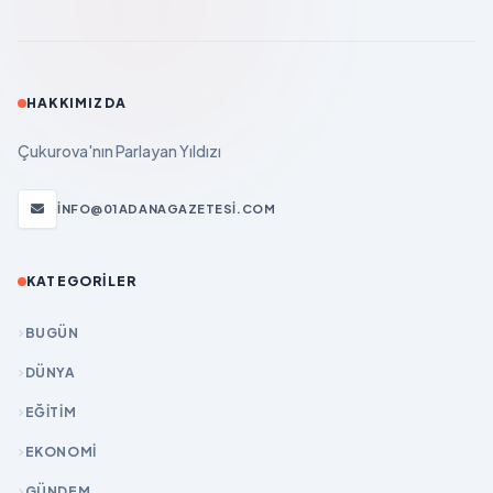
HAKKIMIZDA
Çukurova'nın Parlayan Yıldızı
INFO@01ADANAGAZETESI.COM
KATEGORILER
BUGÜN
DÜNYA
EĞİTİM
EKONOMİ
GÜNDEM