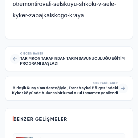
otremontirovali-selskuyu-shkolu-v-sele-
kyker-zabajkalskogo-kraya
ÖNCEKI HABER
TARIMKON TARAFINDAN TARIM SAVUNUCULUĞU EĞİTİM
PROGRAMI BAŞLADI
SONRAKI HABER
Birleşik Rusya’nın desteğiyle, Transbaykal Bölgesi’ndeki
Kyker köyünde bulunan bir kırsal okul tamamen yenilendi
BENZER GELIŞMELER