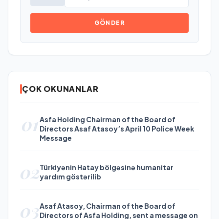
GÖNDER
ÇOK OKUNANLAR
01
Asfa Holding Chairman of the Board of
Directors Asaf Atasoy’s April 10 Police Week
Message
02
Türkiyənin Hatay bölgəsinə humanitar
yardım göstərilib
03
Asaf Atasoy, Chairman of the Board of
Directors of Asfa Holding, sent a message on