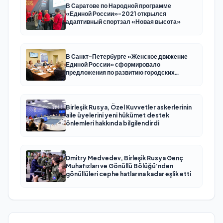
В Саратове по Народной программе
«Единой России»-2021 открылся
адаптивный спортзал «Новая высота»
В Санкт-Петербурге «Женское движение
Единой России» сформировало
предложения по развитию городских
программ поддержки женщин
Birleşik Rusya, Özel Kuvvetler askerlerinin
aile üyelerini yeni hükümet destek
önlemleri hakkında bilgilendirdi
Dmitry Medvedev, Birleşik Rusya Genç
Muhafızları ve Gönüllü Bölüğü’nden
gönüllüleri cephe hatlarına kadar eşlik etti