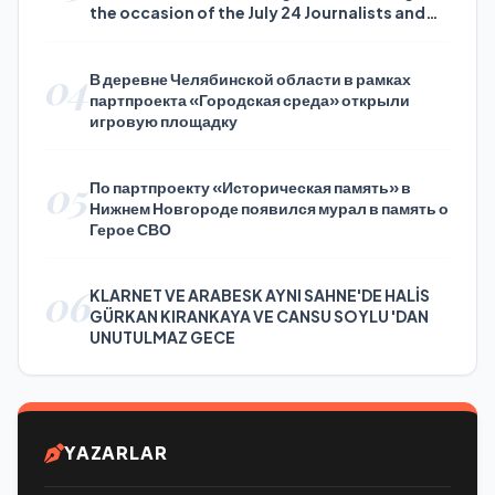
the occasion of the July 24 Journalists and
Press Day
04
В деревне Челябинской области в рамках
партпроекта «Городская среда» открыли
игровую площадку
05
По партпроекту «Историческая память» в
Нижнем Новгороде появился мурал в память о
Герое СВО
06
KLARNET VE ARABESK AYNI SAHNE'DE HALİS
GÜRKAN KIRANKAYA VE CANSU SOYLU 'DAN
UNUTULMAZ GECE
YAZARLAR