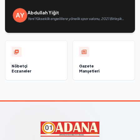
Abdullah Yiğit
Yeni Yükseklik engellilere yönelik spor salonu, 2021 Birleşik
Rusya Halk Programı kapsamında Saratov’da açıldı
Nöbetçi
Gazete
Eczaneler
Manşetleri