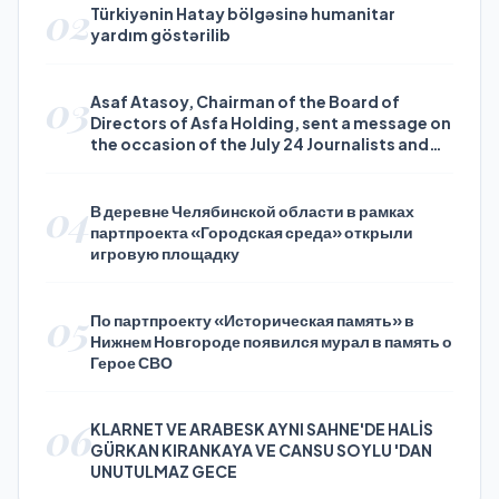
02
Türkiyənin Hatay bölgəsinə humanitar
yardım göstərilib
03
Asaf Atasoy, Chairman of the Board of
Directors of Asfa Holding, sent a message on
the occasion of the July 24 Journalists and
Press Day
04
В деревне Челябинской области в рамках
партпроекта «Городская среда» открыли
игровую площадку
05
По партпроекту «Историческая память» в
Нижнем Новгороде появился мурал в память о
Герое СВО
06
KLARNET VE ARABESK AYNI SAHNE'DE HALİS
GÜRKAN KIRANKAYA VE CANSU SOYLU 'DAN
UNUTULMAZ GECE