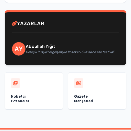
YAZARLAR
Abdullah Yiğit
Birleşik Rusya’nın girişimiyle Yoshkar-Ola’da bir aile festivali
düzenlendi
Nöbetçi
Gazete
Eczaneler
Manşetleri