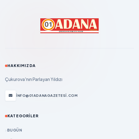
HAKKIMIZDA
Çukurova'nın Parlayan Yıldızı
INFO@01ADANAGAZETESI.COM
KATEGORILER
BUGÜN