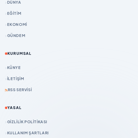
DÜNYA
EĞİTİM
EKONOMİ
GÜNDEM
KURUMSAL
KÜNYE
İLETIŞIM
RSS SERVISI
YASAL
GIZLILIK POLITIKASI
KULLANIM ŞARTLARI