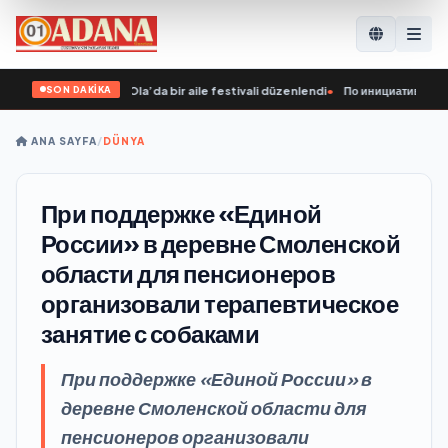
SON DAKİKA
girişimiyle Yoshkar-Ola’da bir aile festivali düzenlendi
•
По инициативе «Едино
ANA SAYFA
/
DÜNYA
При поддержке «Единой
России» в деревне Смоленской
области для пенсионеров
организовали терапевтическое
занятие с собаками
При поддержке «Единой России» в
деревне Смоленской области для
пенсионеров организовали