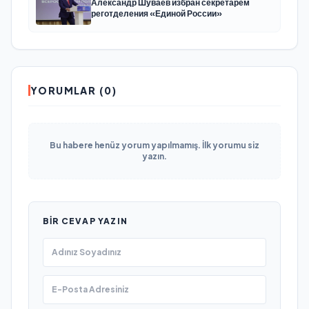
Александр Шуваев избран секретарём
реготделения «Единой России»
YORUMLAR (0)
Bu habere henüz yorum yapılmamış. İlk yorumu siz
yazın.
BIR CEVAP YAZIN