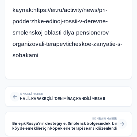
kaynak:https://er.ru/activity/news/pri-
podderzhke-edinoj-rossii-v-derevne-
smolenskoj-oblasti-dlya-pensionerov-
organizovali-terapevticheskoe-zanyatie-s-
sobakami
ÖNCEKI HABER
HALİL KARAKEÇİLİ`DEN MİRAÇ KANDİLİ MESAJI
SONRAKI HABER
Birleşik Rusya’nın desteğiyle, Smolensk bölgesindeki bir
köyde emekliler için köpeklerle terapi seansı düzenlendi