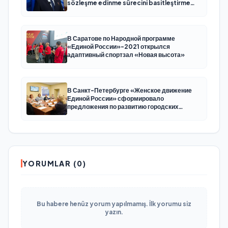
sözleşme edinme sürecini basitleştirme
kararını destekliyor
В Саратове по Народной программе
«Единой России»-2021 открылся
адаптивный спортзал «Новая высота»
В Санкт-Петербурге «Женское движение
Единой России» сформировало
предложения по развитию городских
программ поддержки женщин
YORUMLAR (0)
Bu habere henüz yorum yapılmamış. İlk yorumu siz
yazın.