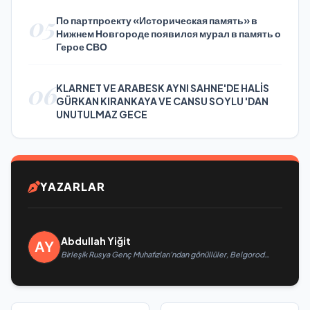
05
По партпроекту «Историческая память» в
Нижнем Новгороде появился мурал в память о
Герое СВО
06
KLARNET VE ARABESK AYNI SAHNE'DE HALİS
GÜRKAN KIRANKAYA VE CANSU SOYLU 'DAN
UNUTULMAZ GECE
YAZARLAR
Abdullah Yiğit
Birleşik Rusya Genç Muhafızları’ndan gönüllüler, Belgorod
sakinlerine yangın söndürücüler ve jeneratörler konusunda
yardımcı olacak