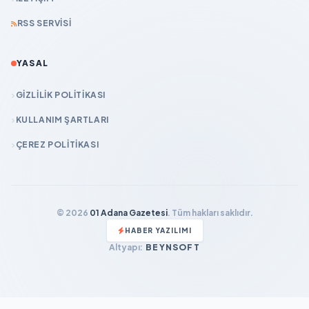
RSS SERVISI
YASAL
GIZLILIK POLITIKASI
KULLANIM ŞARTLARI
ÇEREZ POLITIKASI
© 2026
01 Adana Gazetesi
. Tüm hakları saklıdır.
HABER YAZILIMI
Altyapı:
BEYNSOFT