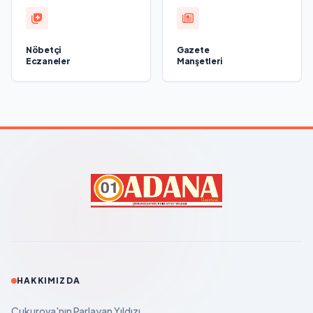
Nöbetçi
Gazete
Eczaneler
Manşetleri
HAKKIMIZDA
Çukurova'nın Parlayan Yıldızı