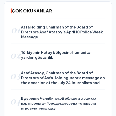
ÇOK OKUNANLAR
01
Asfa Holding Chairman of the Board of
Directors Asaf Atasoy’s April 10 Police Week
Message
02
Türkiyənin Hatay bölgəsinə humanitar
yardım göstərilib
03
Asaf Atasoy, Chairman of the Board of
Directors of Asfa Holding, sent a message on
the occasion of the July 24 Journalists and
Press Day
04
В деревне Челябинской области в рамках
партпроекта «Городская среда» открыли
игровую площадку