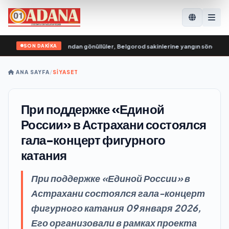
SON DAKİKA
sya Genç Muhafızları’ndan gönüllüler, Belgorod sakinlerine yangın söndürücül
ANA SAYFA
/
SİYASET
При поддержке «Единой
России» в Астрахани состоялся
гала-концерт фигурного
катания
При поддержке «Единой России» в
Астрахани состоялся гала-концерт
фигурного катания 09 января 2026,
Его организовали в рамках проекта