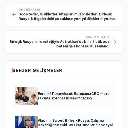
ÖNCEKI HABER
Scooterlar, bisikletler, kitaplar, müzik aletleri: Birleşik
Rusya, bölgelerdeki çocukların yeni yıl dileklerini yerine
getirdi
SONRAKI HABER
Birleşik Rusya’nın desteğiyle Astrakhan’da bir artistik buz
pateni gala konseri düzenlendi
BENZER GELIŞMELER
Евгений Поддубный: Ветераны СВО — это
та сила, которая изменит страну
Vladimir Saibel: Birleşik Rusya, Çalışma
Bakanlığı’nın eski SVO katılımcılarının sosyal