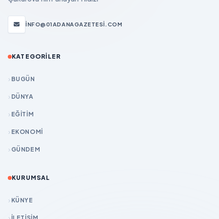
INFO@01ADANAGAZETESI.COM
KATEGORILER
BUGÜN
DÜNYA
EĞİTİM
EKONOMİ
GÜNDEM
KURUMSAL
KÜNYE
İLETIŞIM