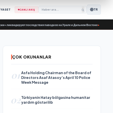
TR
İYASET
CANLI AKIŞ
видируют последствия паводков на Урале и Дальнем Востоке
•
Birleşik Rusya 
ÇOK OKUNANLAR
01
Asfa Holding Chairman of the Board of
Directors Asaf Atasoy’s April 10 Police
Week Message
02
Türkiyənin Hatay bölgəsinə humanitar
yardım göstərilib