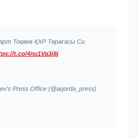
арт Тоқаев ҚХР Төрағасы Си
tps://t.co/4nu1Va3j8j
v's Press Office (@aqorda_press)