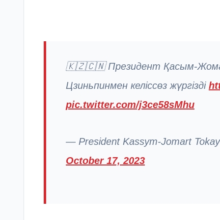
🇰🇿🇨🇳 Президент Қасым-Жом
Цзиньпинмен келіссөз жүргізді
ht
pic.twitter.com/j3ce58sMhu
— President Kassym-Jomart Tokaye
October 17, 2023