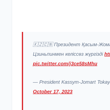
🇰🇿🇨🇳 Президент Қасым-Жом
Цзиньпинмен келіссөз жүргізді
ht
pic.twitter.com/j3ce58sMhu
— President Kassym-Jomart Tokaye
October 17, 2023