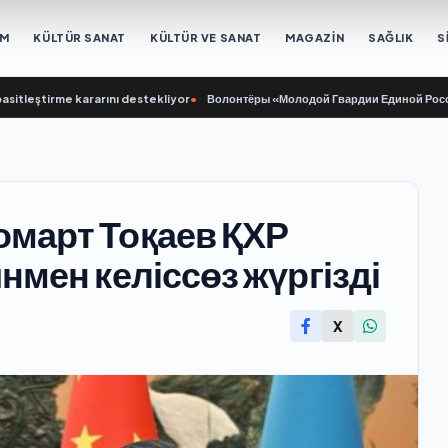
EM
KÜLTÜR SANAT
KÜLTÜR VE SANAT
MAGAZİN
SAĞLIK
S
tirme kararını destekliyor
•
Волонтёры «Молодой Гвардии Единой России» лик
март Тоқаев ҚХР
мен келіссөз жүргізді
X