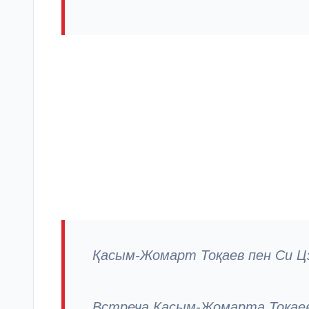
Қасым-Жомарт Тоқаев пен Си Цз
Встреча Касым-Жомарта Токаев