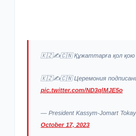
🇰🇿✍️🇨🇳 Құжаттарға қол қою 
🇰🇿✍️🇨🇳 Церемония подписан
pic.twitter.com/ND3qlMJE5o
— President Kassym-Jomart Tokaye
October 17, 2023