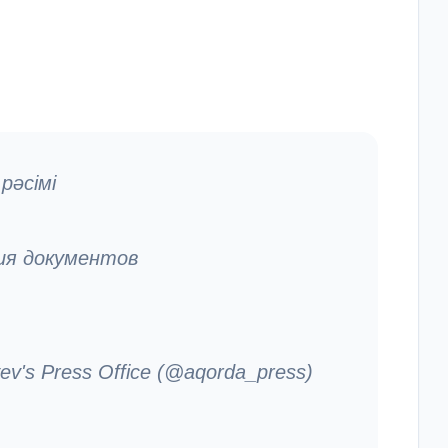
рәсімі
ия документов
v's Press Office (@aqorda_press)