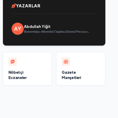
YAZARLAR
Abdullah Yiğit
Волонтёры «Молодой Гвардии Единой России»
ликвидируют последствия паводков на Урале и
Дальнем Востоке
Nöbetçi
Gazete
Eczaneler
Manşetleri