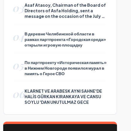
03
Asaf Atasoy, Chairman of the Board of
Directors of Asfa Holding, sent a
message on the occasion of the July 24
Journalists and Press Day
04
В деревне Челябинской области в
рамках партпроекта «Городская среда»
открыли игровую площадку
05
По партпроекту «Историческая память»
в Нижнем Новгороде появился мурал в
память о Герое СВО
06
KLARNET VE ARABESK AYNI SAHNE'DE
HALİS GÜRKAN KIRANKAYA VE CANSU
SOYLU 'DAN UNUTULMAZ GECE