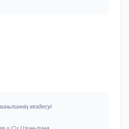
иньпиннің кездесуі
а и Си Цзиньпина