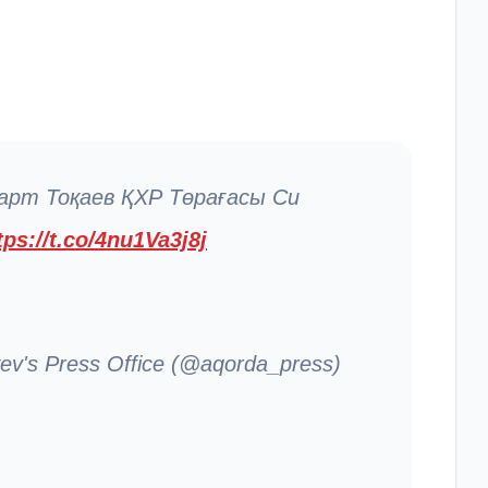
арт Тоқаев ҚХР Төрағасы Си
tps://t.co/4nu1Va3j8j
v's Press Office (@aqorda_press)