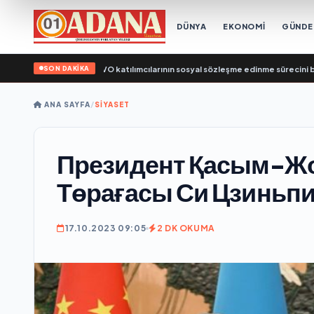
DÜNYA
EKONOMİ
GÜND
SON DAKİKA
Bakanlığı’nın eski SVO katılımcılarının sosyal sözleşme edinme sürecini basitleş
ANA SAYFA
/
SİYASET
Президент Қасым-Жо
Төрағасы Си Цзиньпин
17.10.2023 09:05
2 DK OKUMA