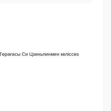
Төрағасы Си Цзиньпинмен келіссөз