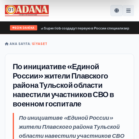
SON DAKİKA
вис по поиску работы SuperJob создадут первую в России специализированную
ANA SAYFA
/
SİYASET
По инициативе «Единой
России» жители Плавского
района Тульской области
навестили участников СВО в
военном госпитале
По инициативе «Единой России»
жители Плавского района Тульской
области навестили участников СВО