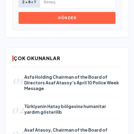
2 + 8 = ?
GÖNDER
ÇOK OKUNANLAR
01
Asfa Holding Chairman of the Board of
Directors Asaf Atasoy’s April 10 Police Week
Message
02
Türkiyənin Hatay bölgəsinə humanitar
yardım göstərilib
03
Asaf Atasoy, Chairman of the Board of