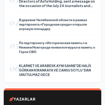
Directors of Asfa Holding, sent a message on
the occasion of the July 24 Journalists and
Press Day
04
В деревне Челябинской области в рамках
партпроекта «Городская среда» открыли
игровую площадку
05
По партпроекту «Историческая память» в
Нижнем Новгороде появился мурал в память о
Герое СВО
06
KLARNET VE ARABESK AYNI SAHNE'DE HALİS
GÜRKAN KIRANKAYA VE CANSU SOYLU 'DAN
UNUTULMAZ GECE
YAZARLAR