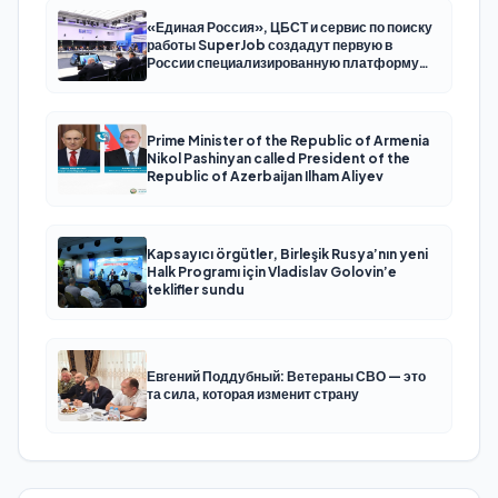
«Единая Россия», ЦБСТ и сервис по поиску
работы SuperJob создадут первую в
России специализированную платформу
для трудоустройства ветеранов СВО
Prime Minister of the Republic of Armenia
Nikol Pashinyan called President of the
Republic of Azerbaijan Ilham Aliyev
Kapsayıcı örgütler, Birleşik Rusya’nın yeni
Halk Programı için Vladislav Golovin’e
teklifler sundu
Евгений Поддубный: Ветераны СВО — это
та сила, которая изменит страну