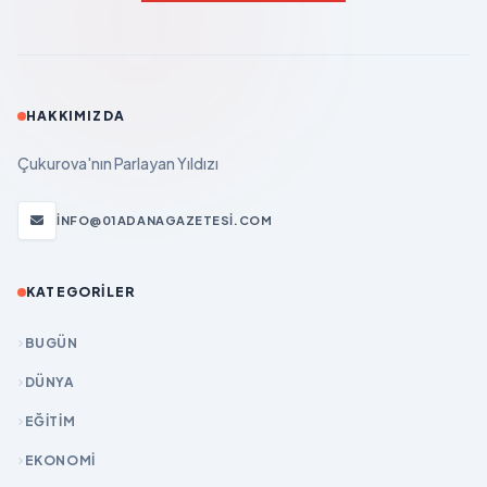
HAKKIMIZDA
Çukurova'nın Parlayan Yıldızı
INFO@01ADANAGAZETESI.COM
KATEGORILER
BUGÜN
DÜNYA
EĞİTİM
EKONOMİ