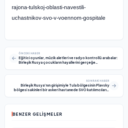
rajona-tulskoj-oblasti-navestili-
uchastnikov-svo-v-voennom-gospitale
ÖNCEKI HABER
Eğitici oyunlar, müzik aletleri ve radyo kontrollü arabalar:
Birleşik Rusya çocukların hayallerini gerçeğe
dönüştürüyor
SONRAKI HABER
Birleşik Rusya’nın girişimiyle Tula bölgesinin Plavsky
bölgesi sakinleri bir askeri hastanede SVO katılımcılarını
ziyaret etti
BENZER GELIŞMELER