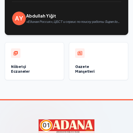
Abdullah Yiğit
«Единая Россия», ЦБСТ и сервис по поиску работы SuperJob
создадут первую в России специализированную платформу
для трудоустройства ветеранов СВО
Nöbetçi
Gazete
Eczaneler
Manşetleri