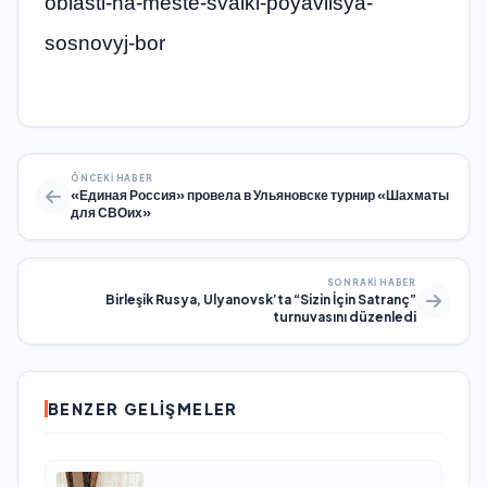
oblasti-na-meste-svalki-poyavilsya-
sosnovyj-bor
ÖNCEKI HABER
«Единая Россия» провела в Ульяновске турнир «Шахматы
для СВОих»
SONRAKI HABER
Birleşik Rusya, Ulyanovsk’ta “Sizin İçin Satranç”
turnuvasını düzenledi
BENZER GELIŞMELER