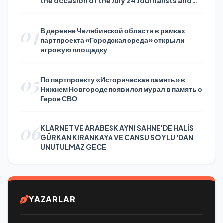
the occasion of the July 24 Journalists and
Press Day
04
В деревне Челябинской области в рамках
партпроекта «Городская среда» открыли
игровую площадку
05
По партпроекту «Историческая память» в
Нижнем Новгороде появился мурал в память о
Герое СВО
06
KLARNET VE ARABESK AYNI SAHNE'DE HALİS
GÜRKAN KIRANKAYA VE CANSU SOYLU 'DAN
UNUTULMAZ GECE
YAZARLAR