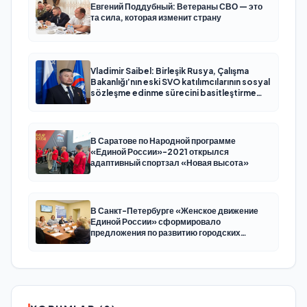
Евгений Поддубный: Ветераны СВО — это
та сила, которая изменит страну
Vladimir Saibel: Birleşik Rusya, Çalışma
Bakanlığı’nın eski SVO katılımcılarının sosyal
sözleşme edinme sürecini basitleştirme
kararını destekliyor
В Саратове по Народной программе
«Единой России»-2021 открылся
адаптивный спортзал «Новая высота»
В Санкт-Петербурге «Женское движение
Единой России» сформировало
предложения по развитию городских
программ поддержки женщин