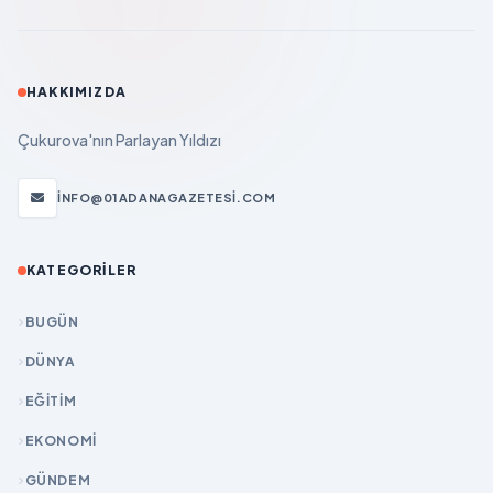
HAKKIMIZDA
Çukurova'nın Parlayan Yıldızı
INFO@01ADANAGAZETESI.COM
KATEGORILER
BUGÜN
DÜNYA
EĞİTİM
EKONOMİ
GÜNDEM