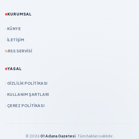
KURUMSAL
KÜNYE
İLETIŞIM
RSS SERVISI
YASAL
GIZLILIK POLITIKASI
KULLANIM ŞARTLARI
ÇEREZ POLITIKASI
© 2026
01 Adana Gazetesi
. Tüm hakları saklıdır.