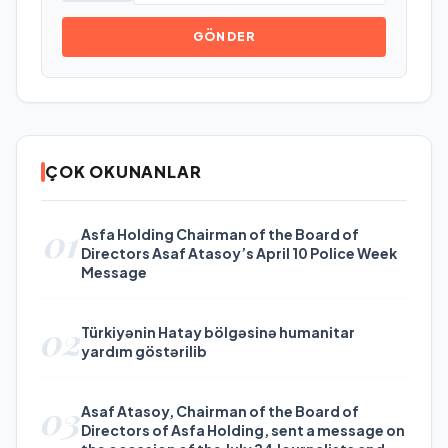
GÖNDER
ÇOK OKUNANLAR
01
Asfa Holding Chairman of the Board of
Directors Asaf Atasoy’s April 10 Police Week
Message
02
Türkiyənin Hatay bölgəsinə humanitar
yardım göstərilib
03
Asaf Atasoy, Chairman of the Board of
Directors of Asfa Holding, sent a message on