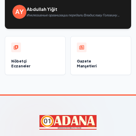
Abdullah Yiğit
Инклюзивные организации передали Владиславу Головину
предложения в новую Народную программу «Единой России»
Nöbetçi
Gazete
Eczaneler
Manşetleri