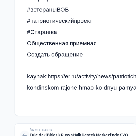
#ветераныВОВ
#патриотическийпроект
#Старцева
Общественная приемная
Создать обращение
kaynak:https://er.ru/activity/news/patriotich
kondinskom-rajone-hmao-ko-dnyu-pamyati
ÖNCEKI HABER
Tula’daki Birleşik Rusya Halk Destek Merkezi’nde SVO