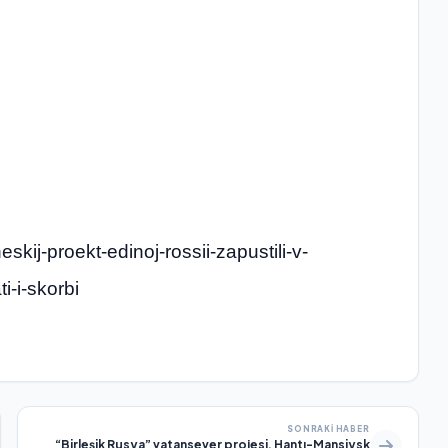
eskij-proekt-edinoj-rossii-zapustili-v-
-i-skorbi
SONRAKI HABER
“Birleşik Rusya” vatansever projesi, Hantı-Mansiysk