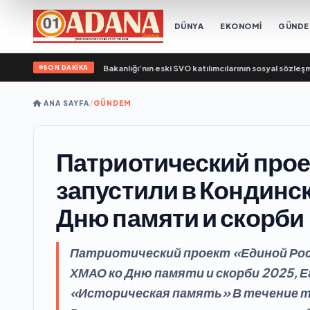
DÜNYA
EKONOMİ
GÜND
SON DAKİKA
eşik Rusya, Çalışma Bakanlığı’nın eski SVO katılımcılarının sosyal sözleşme edin
ANA SAYFA
/
GÜNDEM
Патриотический про
запустили в Кондинс
Дню памяти и скорби
Патриотический проект «Единой Рос
ХМАО ко Дню памяти и скорби 2025, 
«Историческая память» В течение 