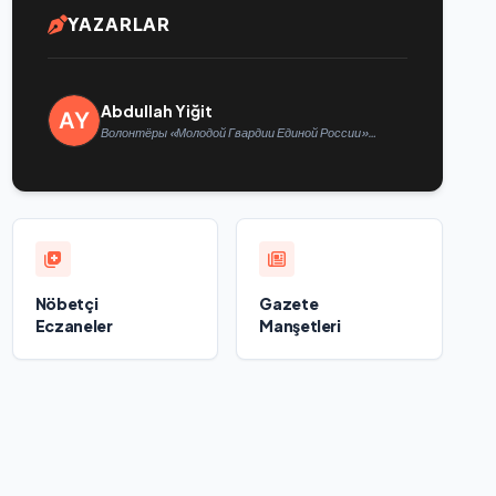
YAZARLAR
Abdullah Yiğit
Волонтёры «Молодой Гвардии Единой России»
ликвидируют последствия паводков на Урале и
Дальнем Востоке
Nöbetçi
Gazete
Eczaneler
Manşetleri