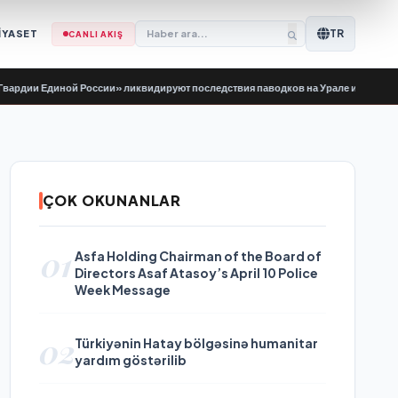
TR
İYASET
CANLI AKIŞ
диной России» ликвидируют последствия паводков на Урале и Дальнем Восток
ÇOK OKUNANLAR
01
Asfa Holding Chairman of the Board of
Directors Asaf Atasoy’s April 10 Police
Week Message
02
Türkiyənin Hatay bölgəsinə humanitar
yardım göstərilib