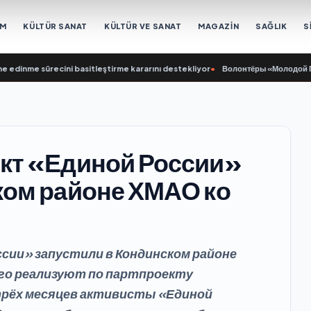
EM
KÜLTÜR SANAT
KÜLTÜR VE SANAT
MAGAZİN
SAĞLIK
S
me sürecini basitleştirme kararını destekliyor
•
Волонтёры «Молодой Гвардии Е
ект «Единой России»
ком районе ХМАО ко
сии» запустили в Кондинском районе
Его реализуют по партпроекту
трёх месяцев активисты «Единой