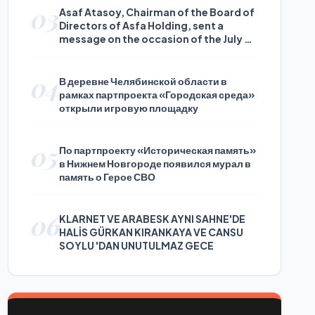
03
Asaf Atasoy, Chairman of the Board of
Directors of Asfa Holding, sent a
message on the occasion of the July 24
Journalists and Press Day
04
В деревне Челябинской области в
рамках партпроекта «Городская среда»
открыли игровую площадку
05
По партпроекту «Историческая память»
в Нижнем Новгороде появился мурал в
память о Герое СВО
06
KLARNET VE ARABESK AYNI SAHNE'DE
HALİS GÜRKAN KIRANKAYA VE CANSU
SOYLU 'DAN UNUTULMAZ GECE