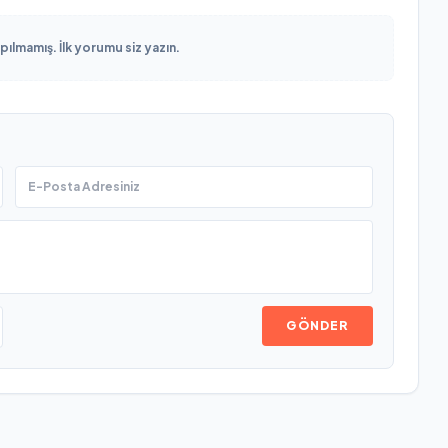
lmamış. İlk yorumu siz yazın.
GÖNDER