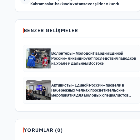
Kahramanları hakkında vatansever şiirler okundu
BENZER GELIŞMELER
Волонтёры «Молодой Гвардии Единой
России» ликвидируют последствия паводков
на Урале и Дальнем Востоке
Активисты «Единой России» провели в
Набережных Челнах просветительские
мероприятия для молодых специалистов
КАМАЗа
YORUMLAR (0)