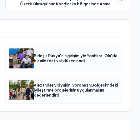
Özerk Okrugu’nun Kondinsky bölgesinde Anma ve
Üzüntü Günü’nde başlatıldı
Birleşik Rusya’nın girişimiyle Yoshkar-Ola’da
bir aile festivali düzenlendi
Alexander Sidyakin, Voronezh Bölgesi’ndeki
iyileştirme projelerinin uygulanmasını
değerlendirdi