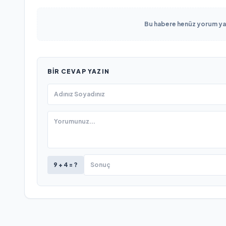
Bu habere henüz yorum yapı
BIR CEVAP YAZIN
9 + 4 = ?