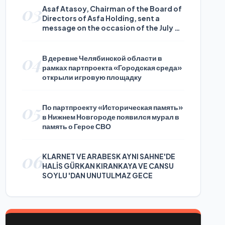
03
Asaf Atasoy, Chairman of the Board of
Directors of Asfa Holding, sent a
message on the occasion of the July 24
Journalists and Press Day
04
В деревне Челябинской области в
рамках партпроекта «Городская среда»
открыли игровую площадку
05
По партпроекту «Историческая память»
в Нижнем Новгороде появился мурал в
память о Герое СВО
06
KLARNET VE ARABESK AYNI SAHNE'DE
HALİS GÜRKAN KIRANKAYA VE CANSU
SOYLU 'DAN UNUTULMAZ GECE