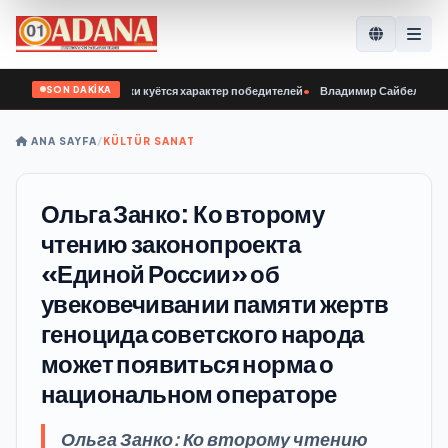
SON DAKİKA
я у нашей молодёжи куётся характер победителей
•
Владимир Сайбель: В «Един
ANA SAYFA
/
KÜLTÜR SANAT
Ольга Занко: Ко второму
чтению законопроекта
«Единой России» об
увековечивании памяти жертв
геноцида советского народа
может появиться норма о
национальном операторе
Ольга Занко: Ко второму чтению