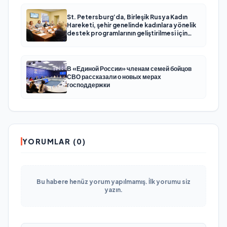
St. Petersburg’da, Birleşik Rusya Kadın
Hareketi, şehir genelinde kadınlara yönelik
destek programlarının geliştirilmesi için
öneriler hazırladı
В «Единой России» членам семей бойцов
СВО рассказали о новых мерах
господдержки
YORUMLAR (0)
Bu habere henüz yorum yapılmamış. İlk yorumu siz
yazın.