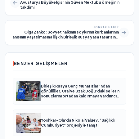
Avusturya Büyükelçisi’nin Güven Mektubu örneğinin
takdimi
SONRAKI HABER
Olga Zanko: Sovyet halkının soykırımı kurbanlarının
anısının yaşatılmasına ilişkin Birleşik Rusya yasa tasarısının
ikinci okunmasıyla, ulusal operatöre ilişkin bir norm
ortaya çıkabilir
BENZER GELIŞMELER
Birleşik Rusya Genç Muhafızları’ndan
gönüllüler, Ural ve Uzak Doğu’daki sellerin
sonuçlarını ortadan kaldırmaya yardımcı
oluyor
Yoshkar-Ola’da Nikolai Valuev, “Sağlıklı
Cumhuriyet” projesiyle tanıştı