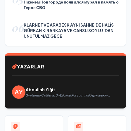
Нижнем Новгороде появился мурал в память о
Герое СВО
06
KLARNET VE ARABESK AYNI SAHNE'DE HALİS
GÜRKAN KIRANKAYA VE CANSU SOYLU 'DAN
UNUTULMAZ GECE
YAZARLAR
Abdullah Yiğit
Владимир Сайбель: В «Единой России» поддерживают
решение Минтруда упростить для бывших участников СВО
получение соцконтракта