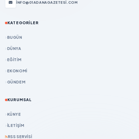
INFO@01ADANAGAZETESI.COM
KATEGORILER
BUGÜN
DÜNYA
EĞİTİM
EKONOMİ
GÜNDEM
KURUMSAL
KÜNYE
İLETIŞIM
RSS SERVISI