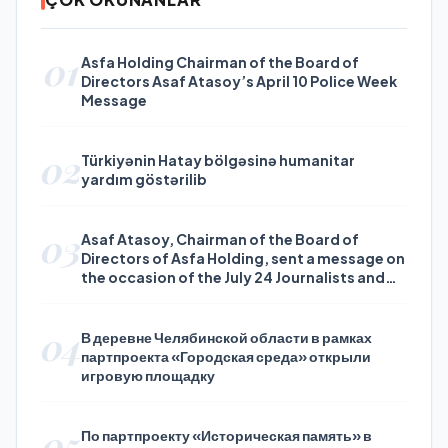
01
Asfa Holding Chairman of the Board of
Directors Asaf Atasoy’s April 10 Police Week
Message
02
Türkiyənin Hatay bölgəsinə humanitar
yardım göstərilib
03
Asaf Atasoy, Chairman of the Board of
Directors of Asfa Holding, sent a message on
the occasion of the July 24 Journalists and
Press Day
04
В деревне Челябинской области в рамках
партпроекта «Городская среда» открыли
игровую площадку
05
По партпроекту «Историческая память» в