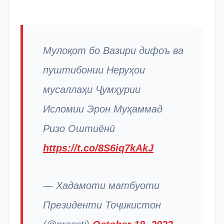
Мулоқот бо Вазири дифоъ ва
пуштибонии Неруҳои
мусаллаҳи Ҷумҳурии
Исломии Эрон Муҳаммад
Ризо Оштиёнӣ
https://t.co/8S6iq7kAkJ
— Хадамоти матбуоти
Президенти Тоҷикистон