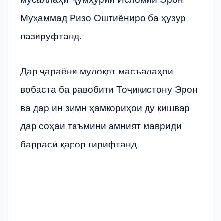
Муҳаммад Ризо Оштиёниро ба ҳузур
пазируфтанд.
Дар ҷараёни мулоқот масъалаҳои
вобаста ба равобити Тоҷикистону Эрон
ва дар ин зимн ҳамкориҳои ду кишвар
дар соҳаи таъмини амният мавриди
баррасӣ қарор гирифтанд.