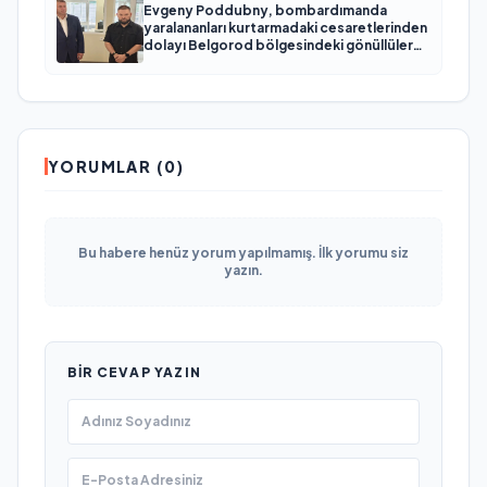
Evgeny Poddubny, bombardımanda
yaralananları kurtarmadaki cesaretlerinden
dolayı Belgorod bölgesindeki gönüllülere
teşekkür etti
YORUMLAR (0)
Bu habere henüz yorum yapılmamış. İlk yorumu siz
yazın.
BIR CEVAP YAZIN