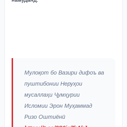
Мулоқот бо Вазири дифоъ ва
пуштибонии Неруҳои
мусаллаҳи Ҷумҳурии
Исломии Эрон Муҳаммад
Ризо Оштиёнӣ