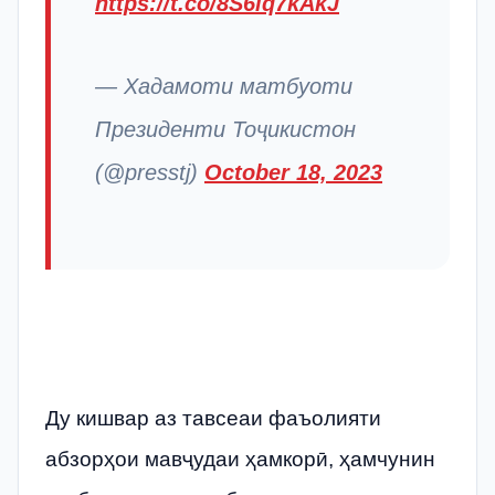
https://t.co/8S6iq7kAkJ
— Хадамоти матбуоти
Президенти Тоҷикистон
(@presstj)
October 18, 2023
Ду кишвар аз тавсеаи фаъолияти
абзорҳои мавҷудаи ҳамкорӣ, ҳамчунин