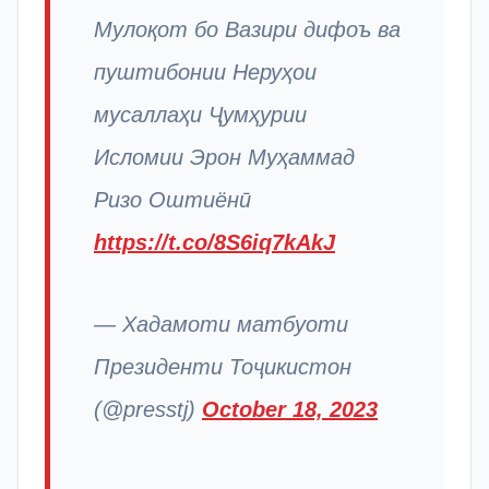
Мулоқот бо Вазири дифоъ ва
пуштибонии Неруҳои
мусаллаҳи Ҷумҳурии
Исломии Эрон Муҳаммад
Ризо Оштиёнӣ
https://t.co/8S6iq7kAkJ
— Хадамоти матбуоти
Президенти Тоҷикистон
(@presstj)
October 18, 2023