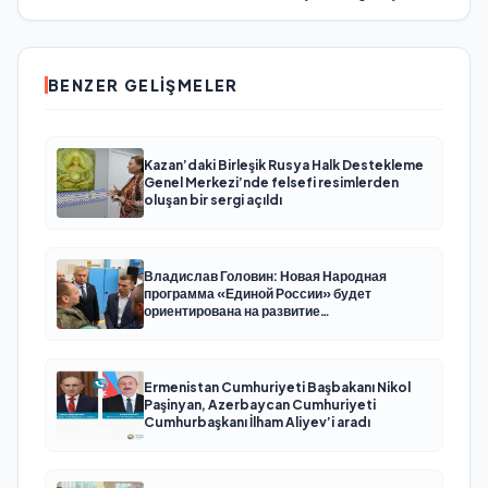
BENZER GELIŞMELER
Kazan’daki Birleşik Rusya Halk Destekleme
Genel Merkezi’nde felsefi resimlerden
oluşan bir sergi açıldı
Владислав Головин: Новая Народная
программа «Единой России» будет
ориентирована на развитие
технологического суверенитета и ОПК
Ermenistan Cumhuriyeti Başbakanı Nikol
Paşinyan, Azerbaycan Cumhuriyeti
Cumhurbaşkanı İlham Aliyev’i aradı