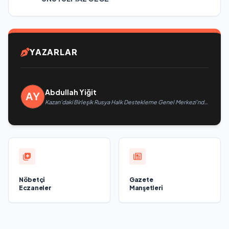
YAZARLAR
Abdullah Yiğit
Kazan’daki Birleşik Rusya Halk Destekleme Genel Merkezi’nde
felsefi resimlerden oluşan bir sergi açıldı
Nöbetçi
Gazete
Eczaneler
Manşetleri