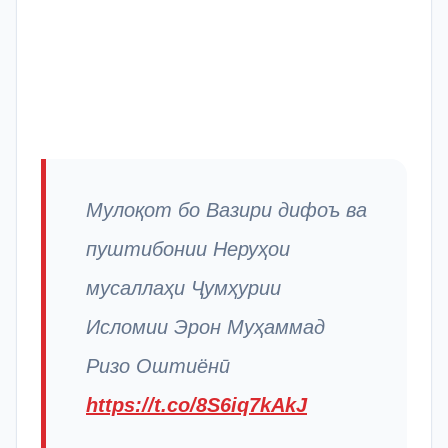
Мулоқот бо Вазири дифоъ ва
пуштибонии Неруҳои
мусаллаҳи Ҷумҳурии
Исломии Эрон Муҳаммад
Ризо Оштиёнӣ
https://t.co/8S6iq7kAkJ