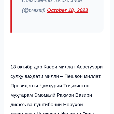
Президенти Тоҷикистон
(@presstj)
October 18, 2023
18 октябр дар Қасри миллат Асосгузори
сулҳу ваҳдати миллӣ – Пешвои миллат,
Президенти Ҷумҳурии Тоҷикистон
муҳтарам Эмомалӣ Раҳмон Вазири
дифоъ ва пуштибонии Неруҳои
мусаллаҳи Ҷумҳурии Исломии Эрон