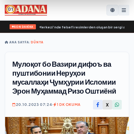
SON DAKİKA
stekleme Genel Merkezi’nde felsefi resimlerden oluşan bir sergi açıldı
•
Влад
ANA SAYFA
/
DÜNYA
Мулоқот бо Вазири дифоъ ва
пуштибонии Неруҳои
мусаллаҳи Ҷумҳурии Исломии
Эрон Муҳаммад Ризо Оштиёнӣ
X
20.10.2023 07:24
1 DK OKUMA