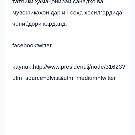
татбиқи ҳамаҷонибаи санадҳо ва
мувофиқаҳои дар ин соҳа ҳосилгардида
ҷонибдорӣ карданд.
facebooktwitter
kaynak:http://www.president.tj/node/31623?
utm_source=dlvr.it&utm_medium=twitter