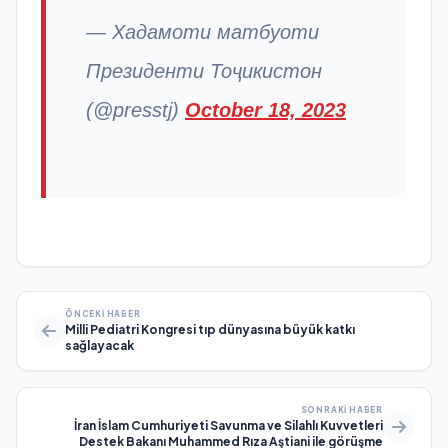
— Хадамоти матбуоти
Президенти Тоҷикистон
(@presstj)
October 18, 2023
ÖNCEKI HABER
Milli Pediatri Kongresi tıp dünyasına büyük katkı
sağlayacak
SONRAKI HABER
İran İslam Cumhuriyeti Savunma ve Silahlı Kuvvetleri
Destek Bakanı Muhammed Rıza Aştiani ile görüşme