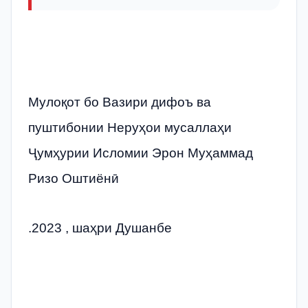
Мулоқот бо Вазири дифоъ ва
пуштибонии Неруҳои мусаллаҳи
Ҷумҳурии Исломии Эрон Муҳаммад
Ризо Оштиёнӣ
.2023 , шаҳри Душанбе