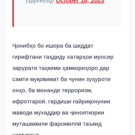
(@presstj)
October 18, 2023
Ҷонибҳо бо ишора ба шиддат
гирифтани таҳдиду хатарҳои муосир
зарурати таҳкими ҳамкориҳоро дар
самти муқовимат ба чунин зуҳуроти
онҳо, ба монанди терроризм,
ифротгароӣ, гардиши ғайриқонунии
маводи мухаддир ва ҷинояткории
муташаккили фаромиллӣ таъкид
намуданд.