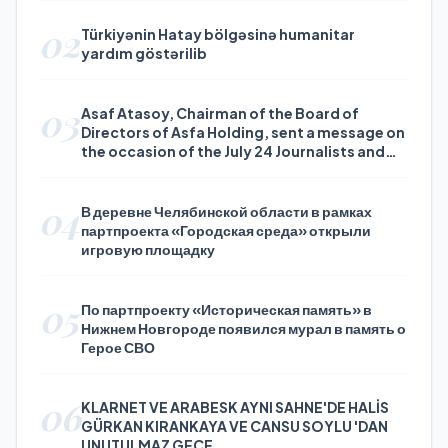
02
Türkiyənin Hatay bölgəsinə humanitar
yardım göstərilib
03
Asaf Atasoy, Chairman of the Board of
Directors of Asfa Holding, sent a message on
the occasion of the July 24 Journalists and
Press Day
04
В деревне Челябинской области в рамках
партпроекта «Городская среда» открыли
игровую площадку
05
По партпроекту «Историческая память» в
Нижнем Новгороде появился мурал в память о
Герое СВО
06
KLARNET VE ARABESK AYNI SAHNE'DE HALİS
GÜRKAN KIRANKAYA VE CANSU SOYLU 'DAN
UNUTULMAZ GECE