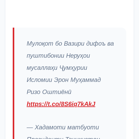
Мулоқот бо Вазири дифоъ ва
пуштибонии Неруҳои
мусаллаҳи Ҷумҳурии
Исломии Эрон Муҳаммад
Ризо Оштиёнӣ
https://t.co/8S6iq7kAkJ
— Хадамоти матбуоти