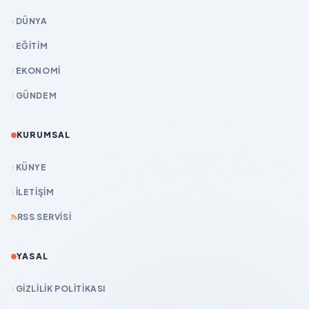
DÜNYA
EĞİTİM
EKONOMİ
GÜNDEM
KURUMSAL
KÜNYE
İLETIŞIM
RSS SERVISI
YASAL
GIZLILIK POLITIKASI