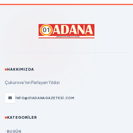
HAKKIMIZDA
Çukurova'nın Parlayan Yıldızı
INFO@01ADANAGAZETESI.COM
KATEGORILER
BUGÜN