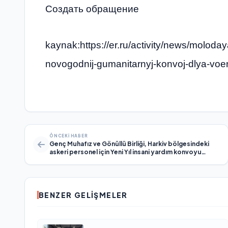
Создать обращение
kaynak:https://er.ru/activity/news/moloday
novogodnij-gumanitarnyj-konvoj-dlya-vo
ÖNCEKI HABER
Genç Muhafız ve Gönüllü Birliği, Harkiv bölgesindeki
askeri personel için Yeni Yıl insani yardım konvoyu
gönderdi
BENZER GELIŞMELER