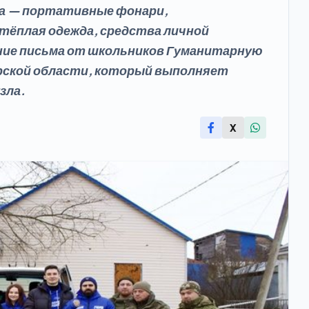
га — портативные фонари,
 тёплая одежда, средства личной
дние письма от школьников Гуманитарную
рской области, который выполняет
зла.
X