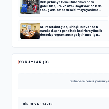
Birleşik Rusya Genç Muhafızları’ndan
gönüllüler, Ural ve Uzak Doğu’daki sellerin
sonuçlarını ortadan kaldırmaya yardımcı
oluyor
St. Petersburg’da, Birleşik Rusya Kadın
Hareketi, şehir genelinde kadınlara yönelik
destek programlarının geliştirilmesi için
öneriler hazırladı
YORUMLAR (0)
Bu habere henüz yorum yapı
BIR CEVAP YAZIN