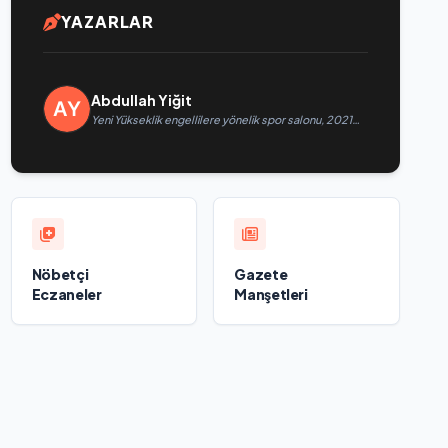
YAZARLAR
Abdullah Yiğit
Yeni Yükseklik engellilere yönelik spor salonu, 2021
Birleşik Rusya Halk Programı kapsamında Saratov’da
açıldı
Nöbetçi
Gazete
Eczaneler
Manşetleri