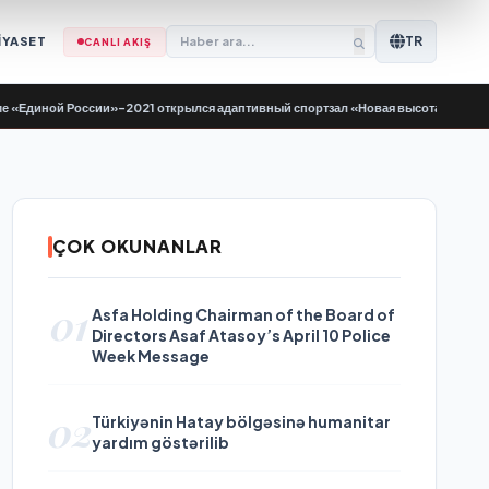
TR
İYASET
CANLI AKIŞ
ной России»-2021 открылся адаптивный спортзал «Новая высота»
•
Yeni Yükse
ÇOK OKUNANLAR
01
Asfa Holding Chairman of the Board of
Directors Asaf Atasoy’s April 10 Police
Week Message
02
Türkiyənin Hatay bölgəsinə humanitar
yardım göstərilib