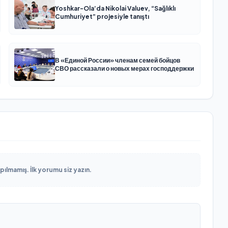
Yoshkar-Ola’da Nikolai Valuev, “Sağlıklı
Cumhuriyet” projesiyle tanıştı
В «Единой России» членам семей бойцов
СВО рассказали о новых мерах господдержки
lmamış. İlk yorumu siz yazın.