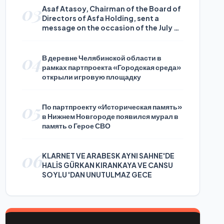
03
Asaf Atasoy, Chairman of the Board of
Directors of Asfa Holding, sent a
message on the occasion of the July 24
Journalists and Press Day
04
В деревне Челябинской области в
рамках партпроекта «Городская среда»
открыли игровую площадку
05
По партпроекту «Историческая память»
в Нижнем Новгороде появился мурал в
память о Герое СВО
06
KLARNET VE ARABESK AYNI SAHNE'DE
HALİS GÜRKAN KIRANKAYA VE CANSU
SOYLU 'DAN UNUTULMAZ GECE