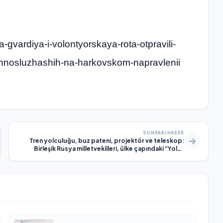
a-gvardiya-i-volontyorskaya-rota-otpravili-
ennosluzhashih-na-harkovskom-napravlenii
SONRAKI HABER
Tren yolculuğu, buz pateni, projektör ve teleskop:
Birleşik Rusya milletvekilleri, ülke çapındaki “Yolka
zhelaniy” (Dilek Ağacı) kampanyası kapsamında
çocukların Yeni Yıl hayallerini gerçekleştirdi