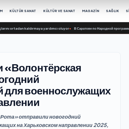
EM
KÜLTÜR SANAT
KÜLTÜR VE SANAT
MAGAZİN
SAĞLIK
S
 ortadan kaldırmaya yardımcı oluyor
•
В Саратове по Народной программе «Еди
и «Волонтёрская
вогодний
й для военнослужащих
равлении
 Рота» отправили новогодний
ащих на Харьковском направлении 2025,