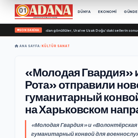
DÜNYA
EKONOMİ
GÜND
SON DAKİKA
 Genç Muhafızları’ndan gönüllüler, Ural ve Uzak Doğu’daki sellerin sonuçlarını
ANA SAYFA
/
KÜLTÜR SANAT
«Молодая Гвардия» 
Рота» отправили но
гуманитарный конво
на Харьковском нап
«Молодая Гвардия» и «Волонтёрская
гуманитарный конвой для военнослуж