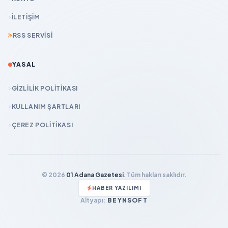
İLETIŞIM
RSS SERVISI
YASAL
GIZLILIK POLITIKASI
KULLANIM ŞARTLARI
ÇEREZ POLITIKASI
© 2026
01 Adana Gazetesi
. Tüm hakları saklıdır.
HABER YAZILIMI
Altyapı:
BEYNSOFT