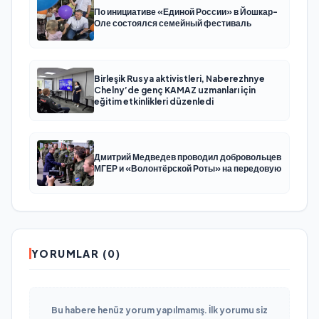
По инициативе «Единой России» в Йошкар-
Оле состоялся семейный фестиваль
Birleşik Rusya aktivistleri, Naberezhnye
Chelny’de genç KAMAZ uzmanları için
eğitim etkinlikleri düzenledi
Дмитрий Медведев проводил добровольцев
МГЕР и «Волонтёрской Роты» на передовую
YORUMLAR (0)
Bu habere henüz yorum yapılmamış. İlk yorumu siz