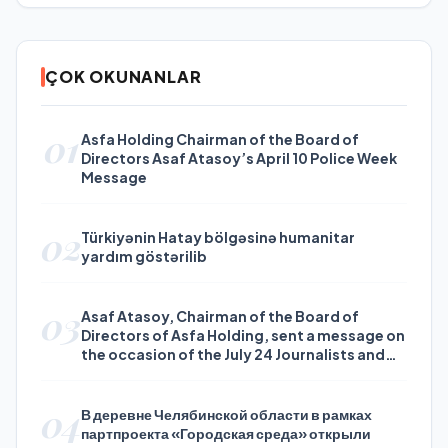
ÇOK OKUNANLAR
01
Asfa Holding Chairman of the Board of
Directors Asaf Atasoy’s April 10 Police Week
Message
02
Türkiyənin Hatay bölgəsinə humanitar
yardım göstərilib
03
Asaf Atasoy, Chairman of the Board of
Directors of Asfa Holding, sent a message on
the occasion of the July 24 Journalists and
Press Day
04
В деревне Челябинской области в рамках
партпроекта «Городская среда» открыли