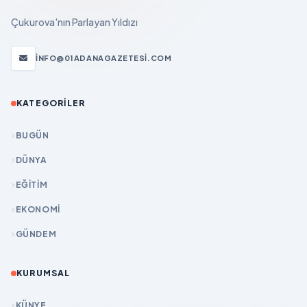
Çukurova'nın Parlayan Yıldızı
INFO@01ADANAGAZETESI.COM
KATEGORILER
BUGÜN
DÜNYA
EĞİTİM
EKONOMİ
GÜNDEM
KURUMSAL
KÜNYE