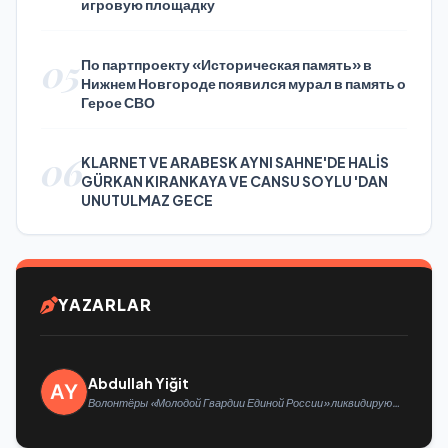
игровую площадку
05
По партпроекту «Историческая память» в
Нижнем Новгороде появился мурал в память о
Герое СВО
06
KLARNET VE ARABESK AYNI SAHNE'DE HALİS
GÜRKAN KIRANKAYA VE CANSU SOYLU 'DAN
UNUTULMAZ GECE
YAZARLAR
Abdullah Yiğit
Волонтёры «Молодой Гвардии Единой России» ликвидируют
последствия паводков на Урале и Дальнем Востоке