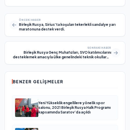
ÖNCEKI HABER
Birleşik Rusya, Sirius’ta koşulan tekerlekli sandalye yarı
maratonuna destek verdi.
SONRAKI HABER
Birleşik Rusya Genç Muhafızları, SVO katılımcılarını
desteklemek amacıyla ülke genelindeki teknik okullarda
ve kolejlerde etkinlikler düzenledi.
BENZER GELIŞMELER
Yeni Yükseklik engellilere yönelik spor
salonu, 2021 Birleşik Rusya Halk Programı
kapsamında Saratov’da açıldı