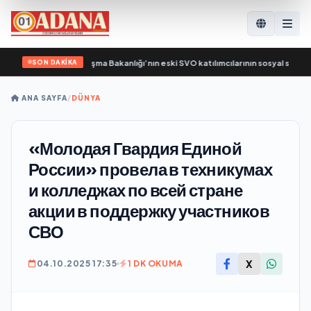
SON DAKİKA
l: Birleşik Rusya, Çalışma Bakanlığı’nın eski SVO katılımcılarının sosyal sözleş
ANA SAYFA
/
DÜNYA
«Молодая Гвардия Единой
России» провела в техникумах
и колледжах по всей стране
акции в поддержку участников
СВО
X
04.10.2025 17:35
1 DK OKUMA