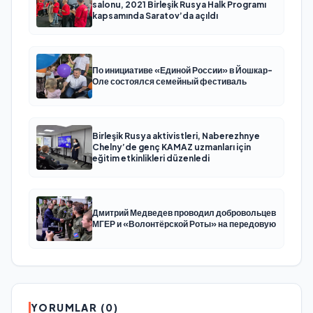
salonu, 2021 Birleşik Rusya Halk Programı
kapsamında Saratov’da açıldı
По инициативе «Единой России» в Йошкар-
Оле состоялся семейный фестиваль
Birleşik Rusya aktivistleri, Naberezhnye
Chelny’de genç KAMAZ uzmanları için
eğitim etkinlikleri düzenledi
Дмитрий Медведев проводил добровольцев
МГЕР и «Волонтёрской Роты» на передовую
YORUMLAR (0)