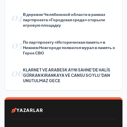
Press Day
04
В деревне Челябинской области в рамках
партпроекта «Городская среда» открыли
игровую площадку
05
По партпроекту «Историческая память» в
Нижнем Новгороде появился мурал в память о
Герое СВО
06
KLARNET VE ARABESK AYNI SAHNE'DE HALİS
GÜRKAN KIRANKAYA VE CANSU SOYLU 'DAN
UNUTULMAZ GECE
YAZARLAR