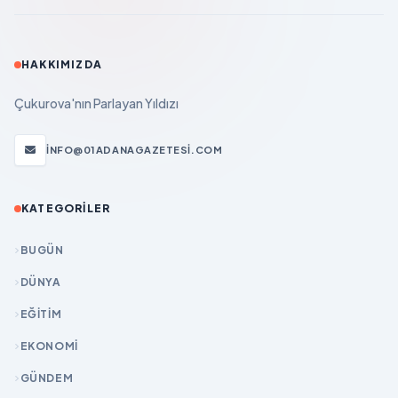
HAKKIMIZDA
Çukurova'nın Parlayan Yıldızı
INFO@01ADANAGAZETESI.COM
KATEGORILER
BUGÜN
DÜNYA
EĞİTİM
EKONOMİ
GÜNDEM