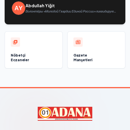
Abdullah Yiğit
Волонтёры «Молодой Гвардии Единой России» ликвидируют
последствия паводков на Урале и Дальнем Востоке
Nöbetçi
Gazete
Eczaneler
Manşetleri