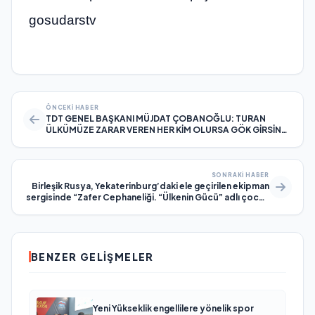
gosudarstv
ÖNCEKI HABER
TDT GENEL BAŞKANI MÜJDAT ÇOBANOĞLU: TURAN
ÜLKÜMÜZE ZARAR VEREN HER KİM OLURSA GÖK GİRSİN
KIZIL ÇIKSIN
SONRAKI HABER
Birleşik Rusya, Yekaterinburg’daki ele geçirilen ekipman
sergisinde “Zafer Cephaneliği. “Ülkenin Gücü” adlı çocuk
yarışmasının eserlerini sundu
BENZER GELIŞMELER
Yeni Yükseklik engellilere yönelik spor