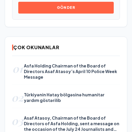
GÖNDER
ÇOK OKUNANLAR
01
Asfa Holding Chairman of the Board of
Directors Asaf Atasoy’s April 10 Police Week
Message
02
Türkiyənin Hatay bölgəsinə humanitar
yardım göstərilib
03
Asaf Atasoy, Chairman of the Board of
Directors of Asfa Holding, sent a message on
the occasion of the July 24 Journalists and