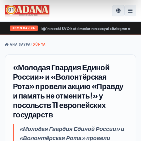
SON DAKİKA
sya, Çalışma Bakanlığı’nın eski SVO katılımcılarının sosyal sözleşme edinme sür
ANA SAYFA
/
DÜNYA
«Молодая Гвардия Единой
России» и «Волонтёрская
Рота» провели акцию «Правду
и память не отменить!» у
посольств 11 европейских
государств
«Молодая Гвардия Единой России» и
«Волонтёрская Рота» провели