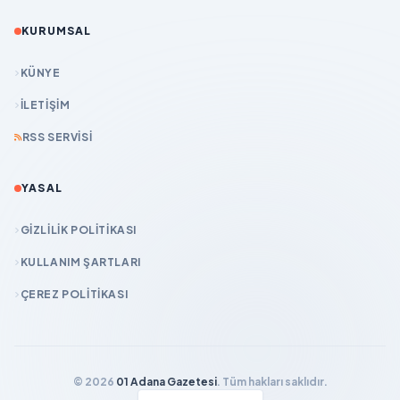
KURUMSAL
KÜNYE
İLETIŞIM
RSS SERVISI
YASAL
GIZLILIK POLITIKASI
KULLANIM ŞARTLARI
ÇEREZ POLITIKASI
© 2026
01 Adana Gazetesi
. Tüm hakları saklıdır.