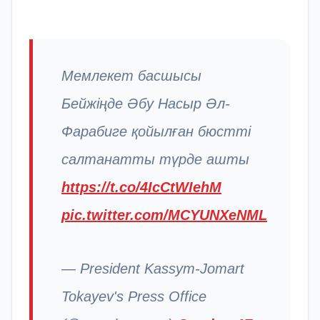
Мемлекет басшысы
Бейжіңде Әбу Насыр Әл-
Фарабиге қойылған бюстті
салтанатты түрде ашты
https://t.co/4IcCtWIehM
pic.twitter.com/MCYUNXeNML
— President Kassym-Jomart
Tokayev's Press Office