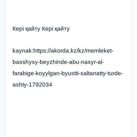
Кері қайту Кері қайту
kaynak:https://akorda.kz/kz/memleket-
basshysy-beyzhinde-abu-nasyr-al-
farabige-koyylgan-byustti-saltanatty-turde-
ashty-1792034