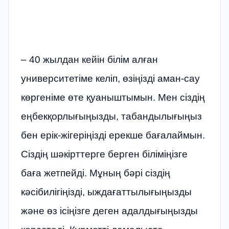
– 40 жылдан кейін білім алған
университетіме келіп, өзіңізді аман-сау
көргеніме өте қуаныштымын. Мен сіздің
еңбекқорлығыңызды, табандылығыңыз
бен ерік-жігеріңізді ерекше бағалаймын.
Сіздің шәкірттерге берген біліміңізге
баға жетпейді. Мұның бәрі сіздің
кәсібилігіңізді, ыждағаттылығыңызды
және өз ісіңізге деген адалдығыңызды