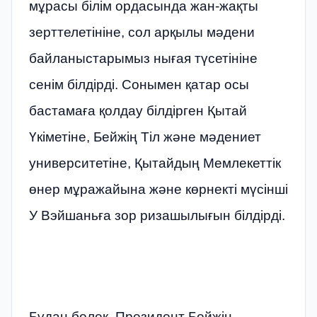
мұрасы білім ордасында жан-жақты
зерттелетініне, сол арқылы мәдени
байланыстарымыз нығая түсетініне
сенім білдірді. Сонымен қатар осы
бастамаға қолдау білдірген Қытай
Үкіметіне, Бейжің Тіл және мәдениет
университетіне, Қытайдың Мемлекеттік
өнер мұражайына және көрнекті мүсінші
У Вэйшаньға зор ризашылығын білдірді.
Бұдан бөлек, Президент Бейжің