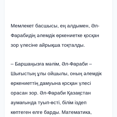
Мемлекет басшысы, ең алдымен, Әл-
Фарабидің әлемдік өркениетке қосқан
зор үлесіне айрықша тоқталды.
– Баршаңызға мәлім, Әл-Фараби –
Шығыстың ұлы ойшылы, оның әлемдік
өркениеттің дамуына қосқан үлесі
орасан зор. Әл-Фараби Қазақстан
аумағында туып-өсті, білім іздеп
көптеген елге барды. Математика,