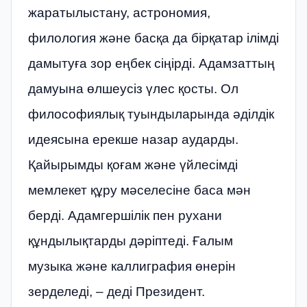
жаратылыстану, астрономия,
филология және басқа да бірқатар ілімді
дамытуға зор еңбек сіңірді. Адамзаттың
дамуына өлшеусіз үлес қосты. Ол
философиялық туындыларында әділдік
идеясына ерекше назар аударды.
Қайырымды қоғам және үйлесімді
мемлекет құру мәселесіне баса мән
берді. Адамгершілік пен рухани
құндылықтарды дәріптеді. Ғалым
музыка және каллиграфия өнерін
зерделеді, – деді Президент.