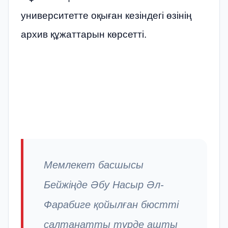
университетте оқыған кезіндегі өзінің
архив құжаттарын көрсетті.
Мемлекет басшысы
Бейжіңде Әбу Насыр Әл-
Фарабиге қойылған бюстті
салтанатты түрде ашты