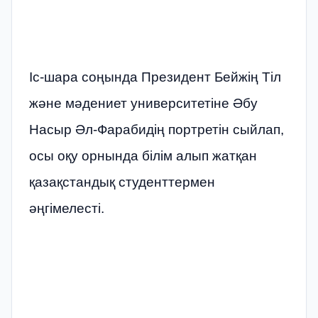
Іс-шара соңында Президент Бейжің Тіл
және мәдениет университетіне Әбу
Насыр Әл-Фарабидің портретін сыйлап,
осы оқу орнында білім алып жатқан
қазақстандық студенттермен
әңгімелесті.