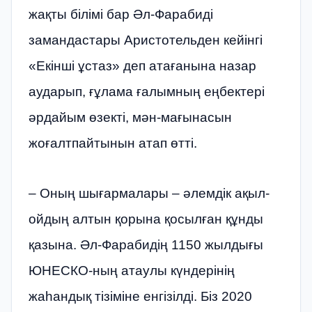
жақты білімі бар Әл-Фарабиді
замандастары Аристотельден кейінгі
«Екінші ұстаз» деп атағанына назар
аударып, ғұлама ғалымның еңбектері
әрдайым өзекті, мән-мағынасын
жоғалтпайтынын атап өтті.
– Оның шығармалары – әлемдік ақыл-
ойдың алтын қорына қосылған құнды
қазына. Әл-Фарабидің 1150 жылдығы
ЮНЕСКО-ның атаулы күндерінің
жаһандық тізіміне енгізілді. Біз 2020