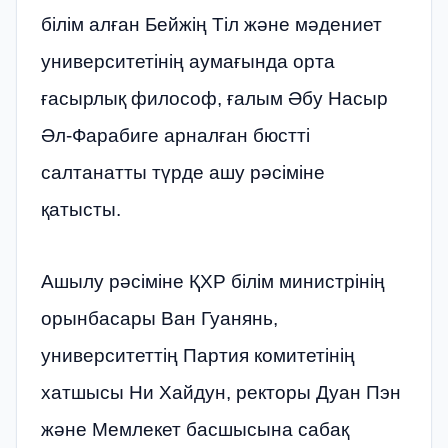
білім алған Бейжің Тіл және мәдениет
университетінің аумағында орта
ғасырлық философ, ғалым Әбу Насыр
Әл-Фарабиге арналған бюстті
салтанатты түрде ашу рәсіміне
қатысты.
Ашылу рәсіміне ҚХР білім министрінің
орынбасары Ван Гуанянь,
университеттің Партия комитетінің
хатшысы Ни Хайдун, ректоры Дуан Пэн
және Мемлекет басшысына сабақ