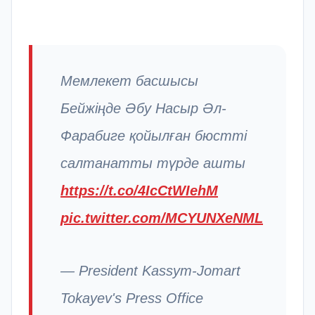
Мемлекет басшысы
Бейжіңде Әбу Насыр Әл-
Фарабиге қойылған бюстті
салтанатты түрде ашты
https://t.co/4IcCtWIehM
pic.twitter.com/MCYUNXeNML
— President Kassym-Jomart
Tokayev's Press Office