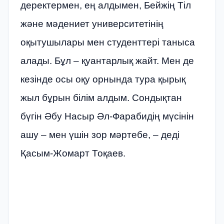
деректермен, ең алдымен, Бейжің Тіл
және мәдениет университетінің
оқытушылары мен студенттері таныса
алады. Бұл – қуантарлық жайт. Мен де
кезінде осы оқу орнында тура қырық
жыл бұрын білім алдым. Сондықтан
бүгін Әбу Насыр Әл-Фарабидің мүсінін
ашу – мен үшін зор мәртебе, – деді
Қасым-Жомарт Тоқаев.