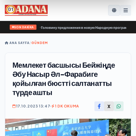
SON DAKİKA
едали Владиславу Головину предложения в новую Народную программу «Едино
ANA SAYFA
/
GÜNDEM
Мемлекет басшысы Бейжіңде
Әбу Насыр Әл-Фарабиге
қойылған бюстті салтанатты
түрде ашты
X
17.10.2023 13:47
1 DK OKUMA