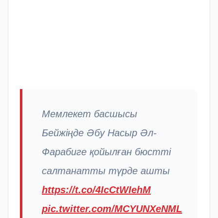
Мемлекет басшысы
Бейжіңде Әбу Насыр Әл-
Фарабиге қойылған бюстті
салтанатты түрде ашты
https://t.co/4IcCtWIehM
pic.twitter.com/MCYUNXeNML