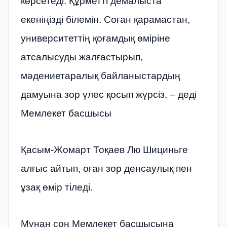
көрсетеді. Құрметті демалыста
екеніңізді білемін. Соған қарамастан,
университеттің қоғамдық өміріне
атсалысуды жалғастырып,
мәдениетаралық байланыстардың
дамуына зор үлес қосып жүрсіз, – деді
Мемлекет басшысы
Қасым-Жомарт Тоқаев Лю Шициньге
алғыс айтып, оған зор денсаулық пен
ұзақ өмір тіледі.
Мұнан соң Мемлекет басшысына