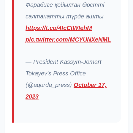
Фарабиге қойылған бюстті
салтанатты түрде ашты
https://t.co/4IcCtWIehM
pic.twitter.com/MCYUNXeNML
— President Kassym-Jomart
Tokayev's Press Office
(@aqorda_press)
October 17,
2023