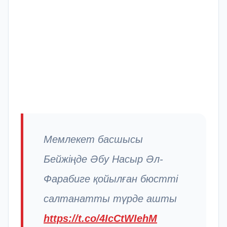
Мемлекет басшысы
Бейжіңде Әбу Насыр Әл-
Фарабиге қойылған бюстті
салтанатты түрде ашты
https://t.co/4IcCtWIehM