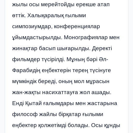
жылы осы мерейтойды ерекше атап
өттік. Халықаралық ғылыми
симпозиумдар, конференциялар
ұйымдастырылды. Монографиялар мен
жинақтар басып шығарылды. Деректі
фильмдер түсірілді. Мұның бәрі Әл-
Фарабидің еңбектерін терең түсінуге
мүмкіндік береді, оның мол мұрасын
жан-жақты насихаттауға жол ашады.
Енді Қытай ғалымдары мен жастарына
философ жайлы бірқатар ғылыми
еңбектер қолжетімді болады. Осы құнды