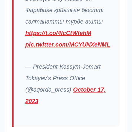
Фарабиге қойылған бюстті
салтанатты түрде ашты
https://t.co/4IcCtWIehM
pic.twitter.com/MCYUNXeNML
— President Kassym-Jomart
Tokayev's Press Office
(@aqorda_press)
October 17,
2023