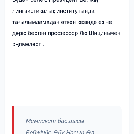
лингвистикалық институтында
тағылымдамадан өткен кезінде өзіне
дәріс берген профессор Лю Шициньмен
әңгімелесті.
Мемлекет басшысы
Бейжіңде Әбу Насыр Әл-