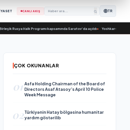
TR
İYASET
CANLI AKIŞ
eşik Rusya Halk Programı kapsamında Saratov’da açıldı
•
Yoshkar-Ola’da Nikolai 
ÇOK OKUNANLAR
01
Asfa Holding Chairman of the Board of
Directors Asaf Atasoy’s April 10 Police
Week Message
02
Türkiyənin Hatay bölgəsinə humanitar
yardım göstərilib