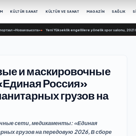
EM
KÜLTÜR SANAT
KÜLTÜR VE SANAT
MAGAZİN
SAĞLIK
S
ал «Новая высота»
•
Yeni Yükseklik engellilere yönelik spor salonu, 2021 Birl
вые и маскировочные
«Единая Россия»
манитарных грузов на
чные сети, медикаменты: «Единая
ных грузов на передовую 2026, В сборе