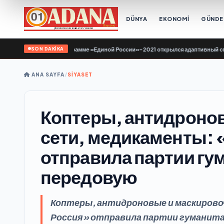
DÜNYA
EKONOMİ
GÜND
SON DAKİKA
ве по Народной программе «Единой России»-2021 открылся адаптивный спортз
ANA SAYFA
/
SİYASET
Коптеры, антидроно
сети, медикаменты: 
отправила партии гу
передовую
Коптеры, антидроновые и маскирово
Россия» отправила партии гуманитар