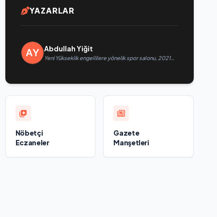
YAZARLAR
Abdullah Yiğit
Yeni Yükseklik engellilere yönelik spor salonu, 2021
Birleşik Rusya Halk Programı kapsamında Saratov’da
açıldı
Nöbetçi
Gazete
Eczaneler
Manşetleri