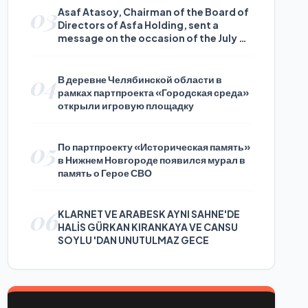
03
Asaf Atasoy, Chairman of the Board of
Directors of Asfa Holding, sent a
message on the occasion of the July 24
Journalists and Press Day
04
В деревне Челябинской области в
рамках партпроекта «Городская среда»
открыли игровую площадку
05
По партпроекту «Историческая память»
в Нижнем Новгороде появился мурал в
память о Герое СВО
06
KLARNET VE ARABESK AYNI SAHNE'DE
HALİS GÜRKAN KIRANKAYA VE CANSU
SOYLU 'DAN UNUTULMAZ GECE