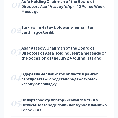
01
Asfa Holding Chairman of the Board of
Directors Asaf Atasoy’s April 10 Police Week
Message
02
Türkiyənin Hatay bölgəsinə humanitar
yardım göstərilib
03
Asaf Atasoy, Chairman of the Board of
Directors of Asfa Holding, sent a message on
the occasion of the July 24 Journalists and
Press Day
04
В деревне Челябинской области в рамках
партпроекта «Городская среда» открыли
игровую площадку
05
По партпроекту «Историческая память» в
Нижнем Новгороде появился мурал в память о
Герое СВО