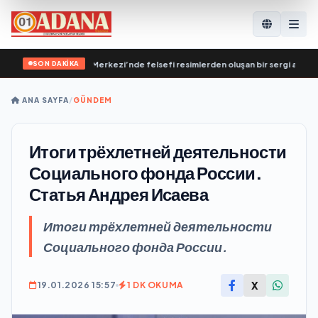
SON DAKİKA
tekleme Genel Merkezi’nde felsefi resimlerden oluşan bir sergi açıldı
•
Влад
ANA SAYFA
/
GÜNDEM
Итоги трёхлетней деятельности
Социального фонда России.
Статья Андрея Исаева
Итоги трёхлетней деятельности
Социального фонда России.
X
19.01.2026 15:57
1 DK OKUMA