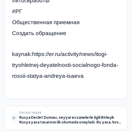
#итогиработы
#РГ
Общественная приемная
Создать обращение
kaynak:https://er.ru/activity/news/itogi-
tryohletnej-deyatelnosti-socialnogo-fonda-
rossii-statya-andreya-isaeva
ÖNCEKI HABER
Rusya Devlet Duması, seyyar eczanelerle ilgili Birleşik
Rusya yasa tasarısını ilk okumada onayladı. Bu yasa, kırsal
bölgelerde ilaçlara erişimi artıracak