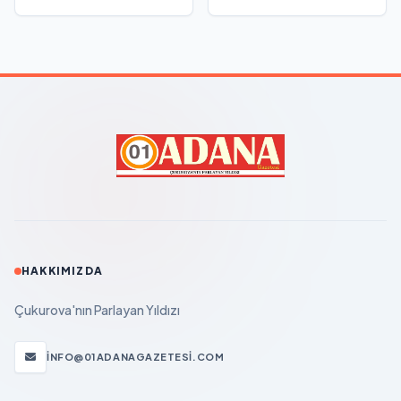
HAKKIMIZDA
Çukurova'nın Parlayan Yıldızı
INFO@01ADANAGAZETESI.COM