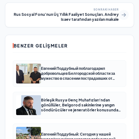
SONRAKI HABER
Rus Sosyal Fonu’nun Üç Yıllık Faaliyet Sonuçları. Andrey
Isaev tarafından yazılan makale
BENZER GELIŞMELER
Евгений Поддубный поблагодарил
добровольцев Белгородской области за
мужество в спасении пострадавших от
обстрелов
Birleşik Rusya Genç Muhafızları’ndan
gönüllüler, Belgorod sakinlerine yangın
söndürücüler ve jeneratörler konusunda
yardımcı olacak
Евгений Поддубный: Сегодня у нашей