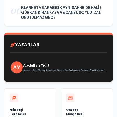
06
KLARNET VE ARABESK AYNI SAHNE'DE HALİS
GÜRKAN KIRANKAYA VE CANSU SOYLU 'DAN
UNUTULMAZ GECE
YAZARLAR
Abdullah Yiğit
Kazan’daki Birleşik Rusya Halk Destekleme Genel Merkezi’nde
felsefi resimlerden oluşan bir sergi açıldı
Nöbetçi
Gazete
Eczaneler
Manşetleri