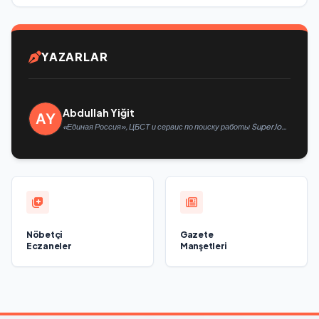
YAZARLAR
Abdullah Yiğit
«Единая Россия», ЦБСТ и сервис по поиску работы SuperJob
создадут первую в России специализированную платформу
для трудоустройства ветеранов СВО
Nöbetçi
Gazete
Eczaneler
Manşetleri