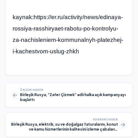
kaynak:https://er.ru/activity/news/edinaya-
rossiya-rasshiryaet-rabotu-po-kontrolyu-
za-nachisleniem-kommunalnyh-platezhej-
i-kachestvom-uslug-zhkh
ÖNCEKI HABER
Birleşik Rusya, “Zafer Çizmek” adlı halka açık kampanyayı
başlattı
SONRAKI HABER
Birleşik Rusya, elektrik, su ve doğalgaz faturalarını, konut
ve kamu hizmetlerinin kalitesini izleme çabalarını
genişletiyor