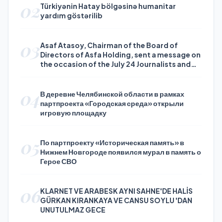
02
Türkiyənin Hatay bölgəsinə humanitar
yardım göstərilib
03
Asaf Atasoy, Chairman of the Board of
Directors of Asfa Holding, sent a message on
the occasion of the July 24 Journalists and
Press Day
04
В деревне Челябинской области в рамках
партпроекта «Городская среда» открыли
игровую площадку
05
По партпроекту «Историческая память» в
Нижнем Новгороде появился мурал в память о
Герое СВО
06
KLARNET VE ARABESK AYNI SAHNE'DE HALİS
GÜRKAN KIRANKAYA VE CANSU SOYLU 'DAN
UNUTULMAZ GECE