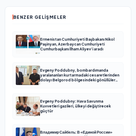
BENZER GELIŞMELER
Ermenistan Cumhuriyeti Başbakanı Nikol
Paşinyan, Azerbaycan Cumhuriyeti
Cumhurbaşkanı İlham Aliyev’i aradı
Evgeny Poddubny, bombardımanda
yaralananları kurtarmadaki cesaretlerinden
dolayı Belgorod bölgesindeki gönüllülere
teşekkür etti
Evgeny Poddubny: Hava Savunma
Kuvvetleri gazileri, ülkeyi değiştirecek
güçtür
Владимир Сайбель: В «Единой России»