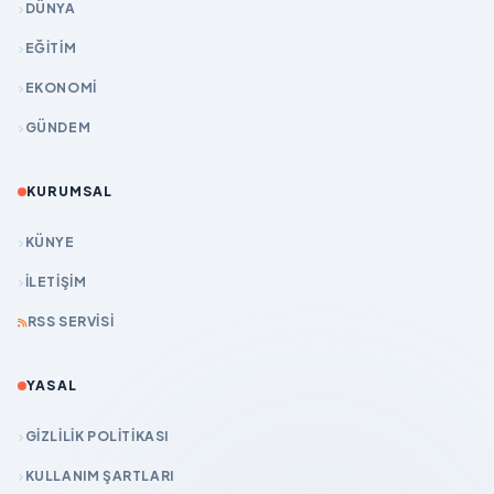
DÜNYA
EĞİTİM
EKONOMİ
GÜNDEM
KURUMSAL
KÜNYE
İLETIŞIM
RSS SERVISI
YASAL
GIZLILIK POLITIKASI
KULLANIM ŞARTLARI