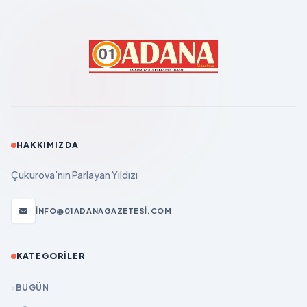
HAKKIMIZDA
Çukurova'nın Parlayan Yıldızı
INFO@01ADANAGAZETESI.COM
KATEGORILER
BUGÜN